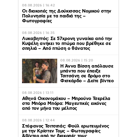
08.08.2026 | 16:42
Οι διακοπές της Δούκισσας Νομικού στην
Πολυνησία με τα παιδιά της –
Φωτογραφίες
08.08.2026 | 16:35
Λυκαβηττός: Σε 57χρονη γυναίκα από την
Κυψέλη ανήκει το πτώμα που βρέθηκε σε
σπηλιά – Από πτώση ο θάνατος
08.08.2026 | 15:20
Η Άννα Βίσση απόλαυσε
μπάντα που έπαιξε
Τσιτσάνη σε δρόμο στο
Φισκάρδο – Δείτε βίντεο
08.08.2026 | 13:11
Αθηνά Οικονομάκου – Μπρούνο Τσερέλα
στα Μπόρα Μπόρα: Mαγευτικές εικόνες
από τον μήνα του μέλιτος
08.08.2026 | 12:44
Στέφανος Τσιτσιπάς: Φούλ ερωτευμένος
με την Κρίστεν Τομς – Φωτογραφίες
&βίντεο από τις διακοπές τους