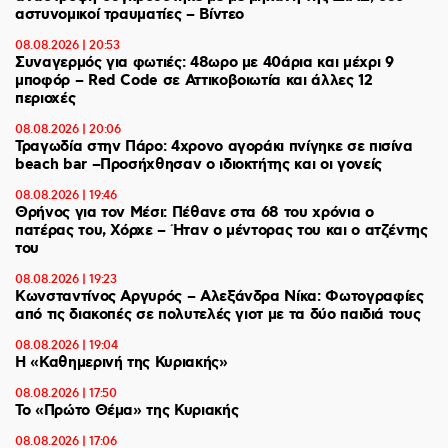
αστυνομικοί τραυματίες – Βίντεο
08.08.2026 | 20:53
Συναγερμός για φωτιές: 48ωρο με 40άρια και μέχρι 9
μποφόρ – Red Code σε Αττικοβοιωτία και άλλες 12
περιοχές
08.08.2026 | 20:06
Τραγωδία στην Πάρο: 4χρονο αγοράκι πνίγηκε σε πισίνα
beach bar –Προσήχθησαν ο ιδιοκτήτης και οι γονείς
08.08.2026 | 19:46
Θρήνος για τον Μέσι: Πέθανε στα 68 του χρόνια ο
πατέρας του, Χόρχε – Ήταν ο μέντορας του και ο ατζέντης
του
08.08.2026 | 19:23
Κωνσταντίνος Αργυρός – Αλεξάνδρα Νίκα: Φωτογραφίες
από τις διακοπές σε πολυτελές γιοτ με τα δύο παιδιά τους
08.08.2026 | 19:04
H «Καθημερινή της Κυριακής»
08.08.2026 | 17:50
Το «Πρώτο Θέμα» της Κυριακής
08.08.2026 | 17:06