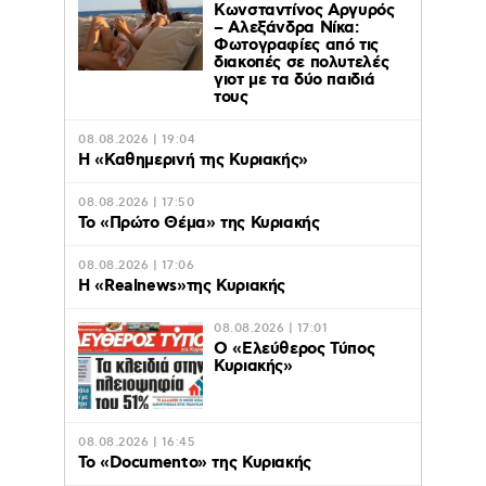
Κωνσταντίνος Αργυρός
– Αλεξάνδρα Νίκα:
Φωτογραφίες από τις
διακοπές σε πολυτελές
γιοτ με τα δύο παιδιά
τους
08.08.2026 | 19:04
H «Καθημερινή της Κυριακής»
08.08.2026 | 17:50
Το «Πρώτο Θέμα» της Κυριακής
08.08.2026 | 17:06
Η «Realnews»της Κυριακής
08.08.2026 | 17:01
Ο «Eλεύθερος Τύπος
Κυριακής»
08.08.2026 | 16:45
Το «Documento» της Κυριακής