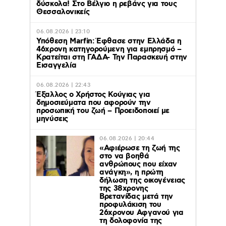
δύσκολα! Στο Βέλγιο η ρεβάνς για τους
Θεσσαλονικείς
06.08.2026 | 23:10
Υπόθεση Marfin: Έφθασε στην Ελλάδα η
46χρονη κατηγορούμενη για εμπρησμό –
Κρατείται στη ΓΑΔΑ- Την Παρασκευή στην
Εισαγγελία
06.08.2026 | 22:43
Έξαλλος ο Χρήστος Κούγιας για
δημοσιεύματα που αφορούν την
προσωπική του ζωή – Προειδοποιεί με
μηνύσεις
06.08.2026 | 20:44
«Αφιέρωσε τη ζωή της
στο να βοηθά
ανθρώπους που είχαν
ανάγκη», η πρώτη
δήλωση της οικογένειας
της 38χρονης
Βρετανίδας μετά την
προφυλάκιση του
26χρονου Αφγανού για
τη δολοφονία της