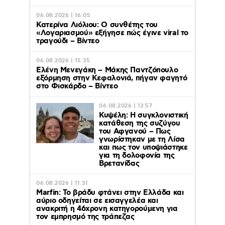
06.08.2026 | 16:05
Κατερίνα Λιόλιου: Ο συνθέτης του
«Λογαριασμού» εξήγησε πώς έγινε viral το
τραγούδι – Βίντεο
06.08.2026 | 15:35
Ελένη Μενεγάκη – Μάκης Παντζόπουλο
εξόρμηση στην Κεφαλονιά, πήγαν φαγητό
στο Φισκάρδο – Βίντεο
06.08.2026 | 13:57
Κυψέλη: Η συγκλονιστική
κατάθεση της συζύγου
του Αφγανού – Πως
γνωρίστηκαν με τη Λίσα
και πως τον υποψιάστηκε
για τη δολοφονία της
Βρετανίδας
06.08.2026 | 11:31
Marfin: Το βράδυ φτάνει στην Ελλάδα και
αύριο οδηγείται σε εισαγγελέα και
ανακριτή η 46χρονη κατηγορούμενη για
τον εμπρησμό της τράπεζας