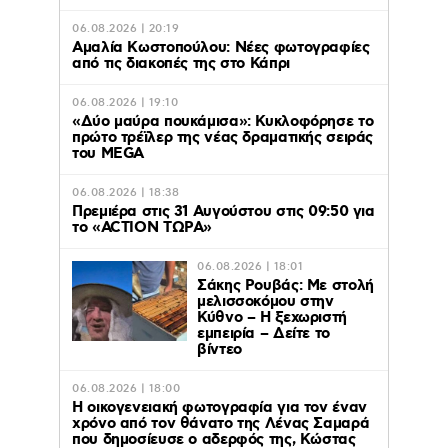
06.08.2026 | 20:19
Αμαλία Κωστοπούλου: Νέες φωτογραφίες
από τις διακοπές της στο Κάπρι
06.08.2026 | 19:10
«Δύο μαύρα πουκάμισα»: Κυκλοφόρησε το
πρώτο τρέϊλερ της νέας δραματικής σειράς
του MEGA
06.08.2026 | 18:38
Πρεμιέρα στις 31 Αυγούστου στις 09:50 για
το «ACTION ΤΩΡΑ»
06.08.2026 | 18:01
Σάκης Ρουβάς: Με στολή
μελισσοκόμου στην
Κύθνο – Η ξεχωριστή
εμπειρία – Δείτε το
βίντεο
06.08.2026 | 18:00
Η οικογενειακή φωτογραφία για τον έναν
χρόνο από τον θάνατο της Λένας Σαμαρά
που δημοσίευσε ο αδερφός της, Κώστας