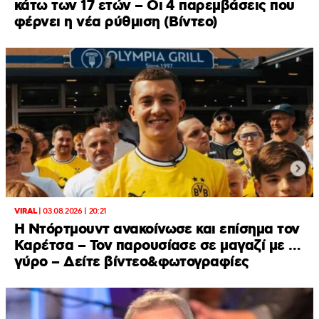
κάτω των 17 ετών – Οι 4 παρεμβάσεις που
φέρνει η νέα ρύθμιση (Βίντεο)
VIRAL
|
03.08.2026 | 20:21
Η Ντόρτμουντ ανακοίνωσε και επίσημα τον
Καρέτσα – Τον παρουσίασε σε μαγαζί με …
γύρο – Δείτε βίντεο&φωτογραφίες