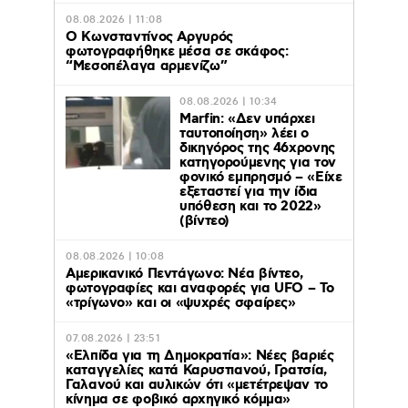
08.08.2026 | 11:08
Ο Κωνσταντίνος Αργυρός
φωτογραφήθηκε μέσα σε σκάφος:
“Μεσοπέλαγα αρμενίζω”
08.08.2026 | 10:34
Marfin: «Δεν υπάρχει
ταυτοποίηση» λέει ο
δικηγόρος της 46χρονης
κατηγορούμενης για τον
φονικό εμπρησμό – «Είχε
εξεταστεί για την ίδια
υπόθεση και το 2022»
(βίντεο)
08.08.2026 | 10:08
Αμερικανικό Πεντάγωνο: Νέα βίντεο,
φωτογραφίες και αναφορές για UFO – Το
«τρίγωνο» και οι «ψυχρές σφαίρες»
07.08.2026 | 23:51
«Ελπίδα για τη Δημοκρατία»: Νέες βαριές
καταγγελίες κατά Καρυστιανού, Γρατσία,
Γαλανού και αυλικών ότι «μετέτρεψαν το
κίνημα σε φοβικό αρχηγικό κόμμα»