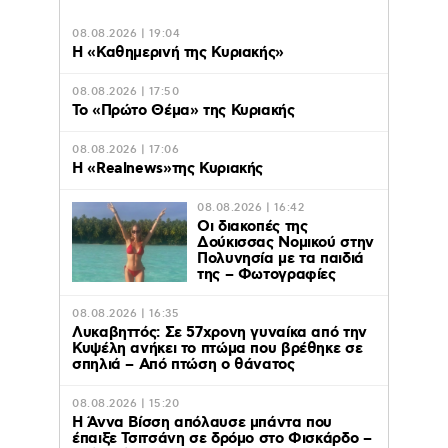
08.08.2026 | 19:04
H «Καθημερινή της Κυριακής»
08.08.2026 | 17:50
Το «Πρώτο Θέμα» της Κυριακής
08.08.2026 | 17:06
Η «Realnews»της Κυριακής
08.08.2026 | 16:42
Οι διακοπές της
Δούκισσας Νομικού στην
Πολυνησία με τα παιδιά
της – Φωτογραφίες
08.08.2026 | 16:35
Λυκαβηττός: Σε 57χρονη γυναίκα από την
Κυψέλη ανήκει το πτώμα που βρέθηκε σε
σπηλιά – Από πτώση ο θάνατος
08.08.2026 | 15:20
Η Άννα Βίσση απόλαυσε μπάντα που
έπαιξε Τσιτσάνη σε δρόμο στο Φισκάρδο –