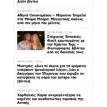
Δείτε βίντεο
08.08.2026 | 13:11
Αθηνά Οικονομάκου – Μπρούνο Τσερέλα
στα Μπόρα Μπόρα: Mαγευτικές εικόνες
από τον μήνα του μέλιτος
08.08.2026 | 12:44
Στέφανος Τσιτσιπάς:
Φούλ ερωτευμένος με
την Κρίστεν Τομς –
Φωτογραφίες &βίντεο
από τις διακοπές τους
08.08.2026 | 12:29
Μυστράς: «Δεν το έκανε για τα χρήματα,
υπάρχουν ψυχολογικοί λόγοι», λέει ο
δικηγόρος του 55χρονου που έκρυβε σε
καταψύκτη τη σορό του πατέρα του
(βίντεο)
08.08.2026 | 12:23
Χαρδαλιάς: Καμία ανεμογεννήτρια σε
καμένες και αναδασωτέες περιοχές της
Αττικής