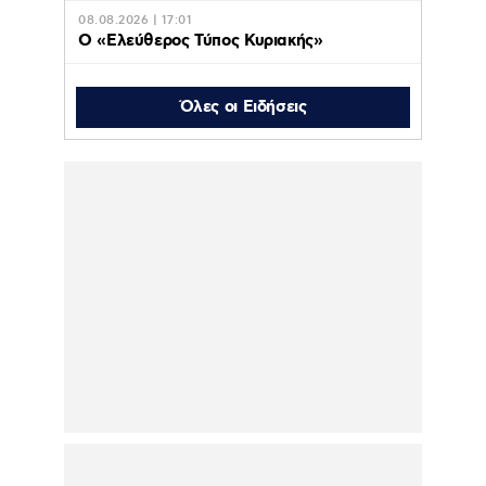
08.08.2026 | 17:01
Ο «Eλεύθερος Τύπος Κυριακής»
08.08.2026 | 16:45
Το «Documento» της
Όλες οι Ειδήσεις
Κυριακής
08.08.2026 | 16:42
Οι διακοπές της Δούκισσας Νομικού στην
Πολυνησία με τα παιδιά της –
Φωτογραφίες
08.08.2026 | 16:35
Λυκαβηττός: Σε 57χρονη γυναίκα από την
Κυψέλη ανήκει το πτώμα που βρέθηκε σε
σπηλιά – Από πτώση ο θάνατος
08.08.2026 | 15:20
Η Άννα Βίσση απόλαυσε μπάντα που
έπαιξε Τσιτσάνη σε δρόμο στο Φισκάρδο –
Δείτε βίντεο