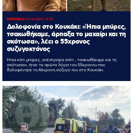
ΚΟΙΝΩΝΙΑ
|
24.06.2022 | 14:00
Δολοφονία στο Κουκάκι: «Ήπια μπύρες,
τσακωθήκαμε, άρπαξα το μαχαίρι και τη
σκότωσα», λέει ο 55χρονος
συζυγοκτόνος
Ήπια κάτι μπύρες, επέστρεψα σπίτι , τσακωθήκαμε και τη
σκότωσα», ήταν τα πρώτα λόγια του 55χρονου που
δολοφόνησε τη 46χρονη σύζυγο του στο Κουκάκι.