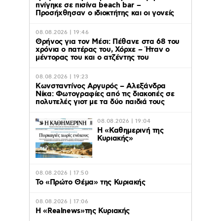
πνίγηκε σε πισίνα beach bar –
Προσήχθησαν ο ιδιοκτήτης και οι γονείς
08.08.2026 | 19:46
Θρήνος για τον Μέσι: Πέθανε στα 68 του
χρόνια ο πατέρας του, Χόρχε – Ήταν ο
μέντορας του και ο ατζέντης του
08.08.2026 | 19:23
Κωνσταντίνος Αργυρός – Αλεξάνδρα
Νίκα: Φωτογραφίες από τις διακοπές σε
πολυτελές γιοτ με τα δύο παιδιά τους
08.08.2026 | 19:04
H «Καθημερινή της
Κυριακής»
08.08.2026 | 17:50
Το «Πρώτο Θέμα» της Κυριακής
08.08.2026 | 17:06
Η «Realnews»της Κυριακής