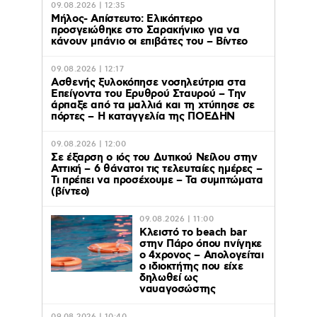
09.08.2026 | 12:35
Μήλος- Απίστευτο: Ελικόπτερο
προσγειώθηκε στο Σαρακήνικο για να
κάνουν μπάνιο οι επιβάτες του – Βίντεο
09.08.2026 | 12:17
Ασθενής ξυλοκόπησε νοσηλεύτρια στα
Επείγοντα του Ερυθρού Σταυρού – Tην
άρπαξε από τα μαλλιά και τη χτύπησε σε
πόρτες – Η καταγγελία της ΠΟΕΔΗΝ
09.08.2026 | 12:00
Σε έξαρση ο ιός του Δυτικού Νείλου στην
Αττική – 6 θάνατοι τις τελευταίες ημέρες –
Τι πρέπει να προσέχουμε – Τα συμπτώματα
(βίντεο)
09.08.2026 | 11:00
Κλειστό το beach bar
στην Πάρο όπου πνίγηκε
ο 4χρονος – Απολογείται
ο ιδιοκτήτης που είχε
δηλωθεί ως
ναυαγοσώστης