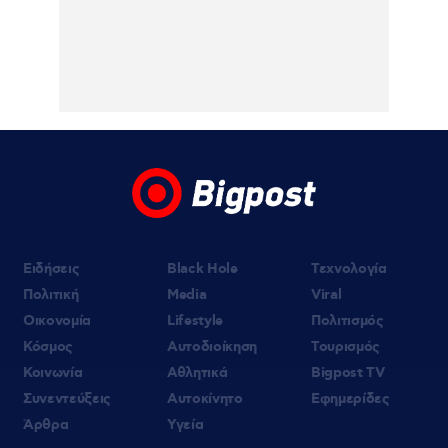
η είσοδος της Meridiam στο καλώδιο
Ελλάδας – Κύπρου
Ειδήσεις
Black Hole
Τεχνολογία
Πολιτική
Media
Viral
Οικονομία
Lifestyle
Πολιτισμός
Κόσμος
Αυτοδιοίκηση
Τουρισμός
Κοινωνία
Αθλητικά
Bigpost TV
Συνεντεύξεις
Αυτοκίνητο
Εφημερίδες
Άρθρα
Υγεία