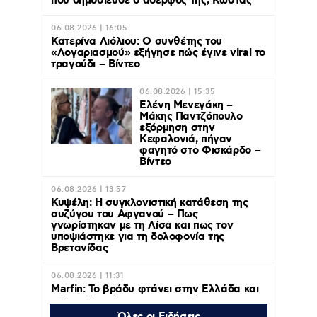
που δημοσίευσε ο αδερφός της, Κώστας
06.08.2026 | 16:05
Κατερίνα Λιόλιου: Ο συνθέτης του
«Λογαριασμού» εξήγησε πώς έγινε viral το
τραγούδι – Βίντεο
06.08.2026 | 15:35
Ελένη Μενεγάκη –
Μάκης Παντζόπουλο
εξόρμηση στην
Κεφαλονιά, πήγαν
φαγητό στο Φισκάρδο –
Βίντεο
06.08.2026 | 13:57
Κυψέλη: Η συγκλονιστική κατάθεση της
συζύγου του Αφγανού – Πως
γνωρίστηκαν με τη Λίσα και πως τον
υποψιάστηκε για τη δολοφονία της
Βρετανίδας
06.08.2026 | 11:31
Marfin: Το βράδυ φτάνει στην Ελλάδα και
αύριο οδηγείται σε εισαγγελέα και
ανακριτή η 46χρονη κατηγορούμενη για