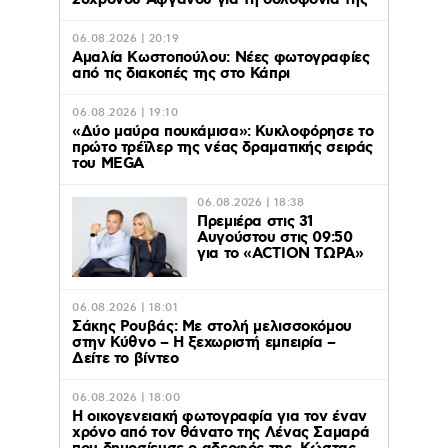
26χρονου Αφγανού για τη δολοφονία της
06.08.2026 | 20:19
Αμαλία Κωστοπούλου: Νέες φωτογραφίες
από τις διακοπές της στο Κάπρι
06.08.2026 | 19:10
«Δύο μαύρα πουκάμισα»: Κυκλοφόρησε το
πρώτο τρέϊλερ της νέας δραματικής σειράς
του MEGA
06.08.2026 | 18:38
Πρεμιέρα στις 31
Αυγούστου στις 09:50
για το «ACTION ΤΩΡΑ»
06.08.2026 | 18:01
Σάκης Ρουβάς: Με στολή μελισσοκόμου
στην Κύθνο – Η ξεχωριστή εμπειρία –
Δείτε το βίντεο
06.08.2026 | 18:00
Η οικογενειακή φωτογραφία για τον έναν
χρόνο από τον θάνατο της Λένας Σαμαρά