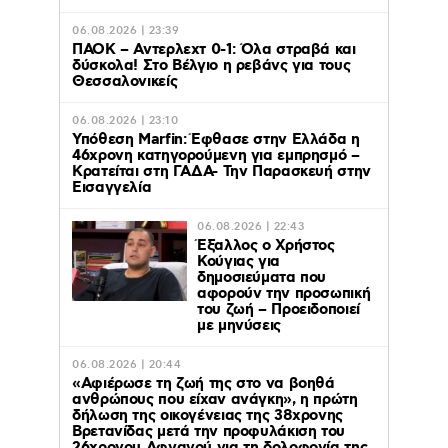
06.08.2026 | 23:39
ΠΑΟΚ – Αντερλεχτ 0-1: Όλα στραβά και
δύσκολα! Στο Βέλγιο η ρεβάνς για τους
Θεσσαλονικείς
06.08.2026 | 23:10
Υπόθεση Marfin: Έφθασε στην Ελλάδα η
46χρονη κατηγορούμενη για εμπρησμό –
Κρατείται στη ΓΑΔΑ- Την Παρασκευή στην
Εισαγγελία
06.08.2026 | 22:43
Έξαλλος ο Χρήστος
Κούγιας για
δημοσιεύματα που
αφορούν την προσωπική
του ζωή – Προειδοποιεί
με μηνύσεις
06.08.2026 | 20:44
«Αφιέρωσε τη ζωή της στο να βοηθά
ανθρώπους που είχαν ανάγκη», η πρώτη
δήλωση της οικογένειας της 38χρονης
Βρετανίδας μετά την προφυλάκιση του