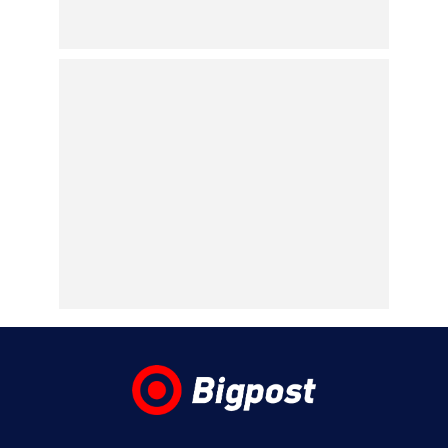
07.08.2026 | 22:23
Το «Stars System» γιορτάζει 20 χρόνια
τηλεοπτικής παρουσίας και γίνεται
καθημερινό στο Star.
07.08.2026 | 22:06
Έφυγε από τη ζωή η δημοσιογράφος
Χριστίνα Πιτουρά στα 64 της χρόνια