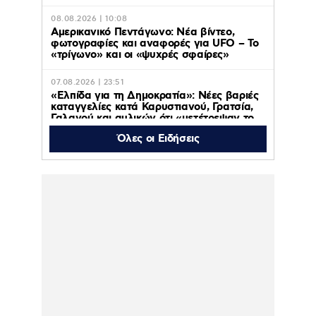
08.08.2026 | 10:08
Αμερικανικό Πεντάγωνο: Νέα βίντεο,
φωτογραφίες και αναφορές για UFO – Το
«τρίγωνο» και οι «ψυχρές σφαίρες»
07.08.2026 | 23:51
«Ελπίδα για τη Δημοκρατία»: Νέες βαριές
καταγγελίες κατά Καρυστιανού, Γρατσία,
Γαλανού και αυλικών ότι «μετέτρεψαν το
κίνημα σε φοβικό αρχηγικό κόμμα»
Όλες οι Ειδήσεις
07.08.2026 | 23:12
Κρήτη – Σοκαριστικό:
Τουρίστας ζητούσε να
πληρώσει υπάλληλο
καταστήματος για να
ασελγήσει σε 10 χρονο
κορίτσι που καθόταν
αμέριμνο στην αυλή
07.08.2026 | 22:49
UEFA Super Cup: Η μάχη για το τρόπαιο
ζωντανά στο MEGA – Παρί Σεν Ζερμέν –
Άστον Βίλα, την Τετάρτη 12 Αυγούστου
στις 22:00