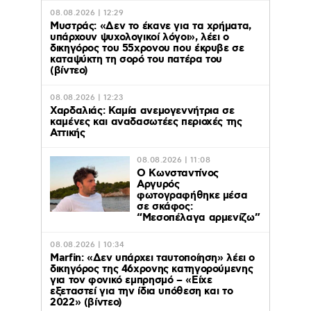
08.08.2026 | 12:29
Μυστράς: «Δεν το έκανε για τα χρήματα,
υπάρχουν ψυχολογικοί λόγοι», λέει ο
δικηγόρος του 55χρονου που έκρυβε σε
καταψύκτη τη σορό του πατέρα του
(βίντεο)
08.08.2026 | 12:23
Χαρδαλιάς: Καμία ανεμογεννήτρια σε
καμένες και αναδασωτέες περιοχές της
Αττικής
08.08.2026 | 11:08
Ο Κωνσταντίνος
Αργυρός
φωτογραφήθηκε μέσα
σε σκάφος:
“Μεσοπέλαγα αρμενίζω”
08.08.2026 | 10:34
Marfin: «Δεν υπάρχει ταυτοποίηση» λέει ο
δικηγόρος της 46χρονης κατηγορούμενης
για τον φονικό εμπρησμό – «Είχε
εξεταστεί για την ίδια υπόθεση και το
2022» (βίντεο)