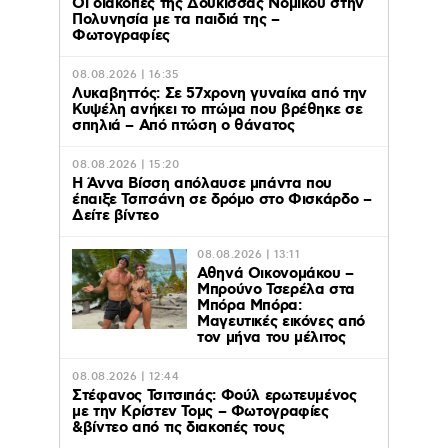
Οι διακοπές της Δούκισσας Νομικού στην
Πολυνησία με τα παιδιά της –
Φωτογραφίες
08.08.2026 | 16:35
Λυκαβηττός: Σε 57χρονη γυναίκα από την
Κυψέλη ανήκει το πτώμα που βρέθηκε σε
σπηλιά – Από πτώση ο θάνατος
08.08.2026 | 15:20
Η Άννα Βίσση απόλαυσε μπάντα που
έπαιξε Τσιτσάνη σε δρόμο στο Φισκάρδο –
Δείτε βίντεο
08.08.2026 | 13:11
Αθηνά Οικονομάκου –
Μπρούνο Τσερέλα στα
Μπόρα Μπόρα:
Mαγευτικές εικόνες από
τον μήνα του μέλιτος
08.08.2026 | 12:44
Στέφανος Τσιτσιπάς: Φούλ ερωτευμένος
με την Κρίστεν Τομς – Φωτογραφίες
&βίντεο από τις διακοπές τους