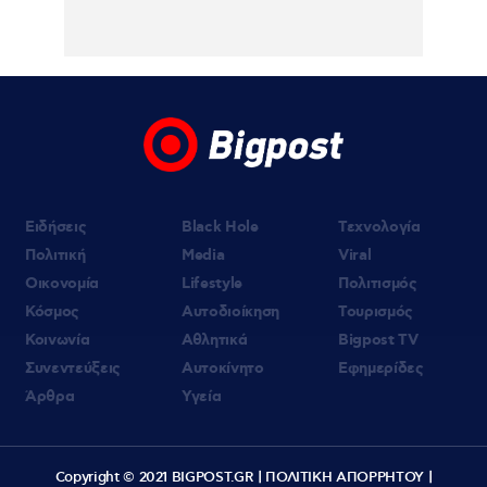
Κυψέλη: «Δεν μπορούμε να το
πιστέψουμε», λέει σοκαρισμένο το ζευγάρι
των Αμερικανών που «υιοθέτησε» τον
26χρονο Αφγανό στη Λέσβο
07.08.2026 | 09:21
«Στον Εξώστη» με τους Αντώνη Αντζολέτο
και Γιάννη Καντέλη – Έρχεται στον ΣΚΑΪ
100,3
Ειδήσεις
Black Hole
Τεχνολογία
Πολιτική
Media
Viral
Οικονομία
Lifestyle
Πολιτισμός
Κόσμος
Αυτοδιοίκηση
Τουρισμός
Κοινωνία
Αθλητικά
Bigpost TV
Συνεντεύξεις
Αυτοκίνητο
Εφημερίδες
Άρθρα
Υγεία
Copyright © 2021 BIGPOST.GR |
ΠΟΛΙΤΙΚΗ ΑΠΟΡΡΗΤΟΥ
|