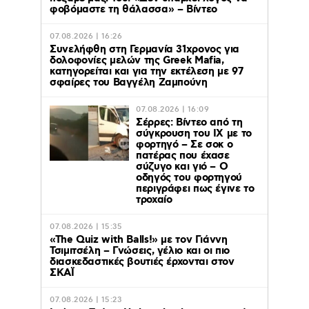
φοβόμαστε τη θάλασσα» – Βίντεο
07.08.2026 | 16:26
Συνελήφθη στη Γερμανία 31χρονος για
δολοφονίες μελών της Greek Mafia,
κατηγορείται και για την εκτέλεση με 97
σφαίρες του Βαγγέλη Ζαμπούνη
07.08.2026 | 16:09
Σέρρες: Βίντεο από τη
σύγκρουση του ΙΧ με το
φορτηγό – Σε σοκ ο
πατέρας που έχασε
σύζυγο και γιό – Ο
οδηγός του φορτηγού
περιγράφει πως έγινε το
τροχαίο
07.08.2026 | 15:35
«The Quiz with Balls!» με τον Γιάννη
Τσιμιτσέλη – Γνώσεις, γέλιο και οι πιο
διασκεδαστικές βουτιές έρχονται στον
ΣΚΑΪ
07.08.2026 | 15:23