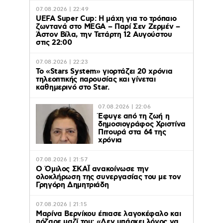
07.08.2026 | 22:49
UEFA Super Cup: Η μάχη για το τρόπαιο
ζωντανά στο MEGA – Παρί Σεν Ζερμέν –
Άστον Βίλα, την Τετάρτη 12 Αυγούστου
στις 22:00
07.08.2026 | 22:23
Το «Stars System» γιορτάζει 20 χρόνια
τηλεοπτικής παρουσίας και γίνεται
καθημερινό στο Star.
07.08.2026 | 22:06
Έφυγε από τη ζωή η
δημοσιογράφος Χριστίνα
Πιτουρά στα 64 της
χρόνια
07.08.2026 | 21:57
Ο Όμιλος ΣΚΑΪ ανακοίνωσε την
ολοκλήρωση της συνεργασίας του με τον
Γρηγόρη Δημητριάδη
07.08.2026 | 21:15
Μαρίνα Βερνίκου έπιασε λαγοκέφαλο και
πόζαρε μαζί του: «Δεν υπάρχει λόγος να