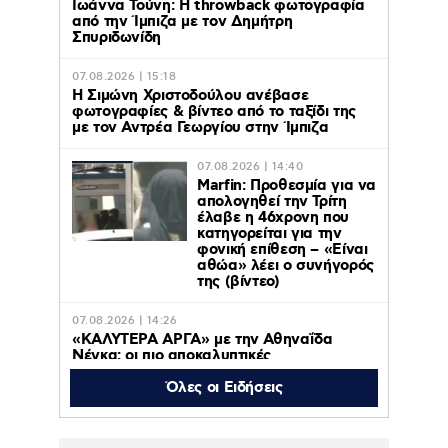
Ιωάννα Τούνη: Η throwback φωτογραφία
από την Ίμπιζα με τον Δημήτρη
Σπυριδωνίδη
07.08.2026 | 15:18
Η Σιμώνη Χριστοδούλου ανέβασε
φωτογραφίες & βίντεο από το ταξίδι της
με τον Αντρέα Γεωργίου στην Ίμπιζα
07.08.2026 | 14:40
Marfin: Προθεσμία για να
απολογηθεί την Τρίτη
έλαβε η 46χρονη που
κατηγορείται για την
φονική επίθεση – «Είναι
αθώα» λέει ο συνήγορός
της (βίντεο)
07.08.2026 | 14:26
«ΚΑΛΥΤΕΡΑ ΑΡΓΑ» με την Αθηναΐδα
Νέγκα: οι πιο αποκαλυπτικές
μεταμεσονύχτιες συνεντεύξεις
επιστρέφουν στο ACTION 24
Όλες οι Ειδήσεις
07.08.2026 | 12:59
Οργή στο Περού για το βίντεο της