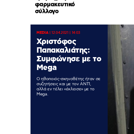
φαρμακευτικό
σύλλογο
MEDIA
|
12.04.2021 | 14:03
Χριστόφος
Παπακαλιάτης:
Συμφώνησε με το
Mega
Ο ηθοποιός-σκηνοθέτης ήταν σε
συζητήσεις και με τον ΑΝΤ1,
αλλά εν τέλει «έκλεισε» με το
Mega.