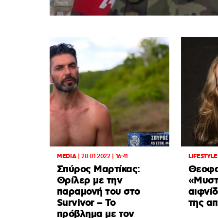
MEDIA
|
28.01.2022 | 16:41
LIFESTYLE
Σπύρος Μαρτίκας:
Θεοφα
Θρίλερ με την
«Μυστ
παραμονή του στο
αιφνί
Survivor – Το
της α
πρόβλημα με τον