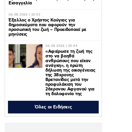
Εισαγγελία
06.08.2026 | 22:43
Έξαλλος ο Χρήστος Κούγιας για
δημοσιεύματα που αφορούν την
προσωπική του ζωή – Προειδοποιεί με
μηνύσεις
06.08.2026 | 20:44
«Αφιέρωσε τη ζωή της
στο να βοηθά
ανθρώπους που είχαν
ανάγκη», η πρώτη
δήλωση της οικογένειας
της 38χρονης
Βρετανίδας μετά την
προφυλάκιση του
26χρονου Αφγανού για
τη δολοφονία της
06.08.2026 | 20:19
Όλες οι Ειδήσεις
Αμαλία Κωστοπούλου: Νέες φωτογραφίες
από τις διακοπές της στο Κάπρι
06.08.2026 | 19:10