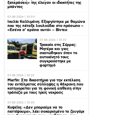
ξεπεράσεις» της έλεγαν οι ιδιοκτήτες της
μπάντας
07.08.2026 | 10:59
Ιουλία Καλλιμάνη: Εξοργίστηκε με θαμώνα
που της πέταξε λουλούδια στο πρόσωπο –
«Εσένα σ’ αρέσει αυτό» – Βίντεο
07.08.2026 | 10:37
Τροχαίο στις Σέρρες:
Μητέρα και γιος
σκοτώθηκαν όταν το
αυτοκίνητό τους
συγκρούστηκε με
φορτηγό
07.08.2026 | 10:25
Marfin: Στα δικαστήρια για την εκτέλεση
του εντάλματος σύλληψης η 46χρονη που
κατηγορείται για τη φονική επίθεση στην
τράπεζα με τους τρείς νεκρούς
07.08.2026 | 10:05
Κυψέλη: «Δεν μπορούμε να το
πιστέψουμε», λέει σοκαρισμένο το ζευγάρι