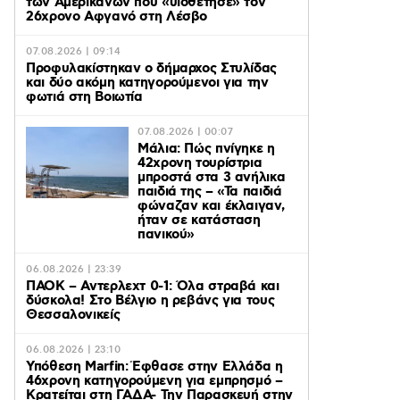
των Αμερικανών που «υιοθέτησε» τον
26χρονο Αφγανό στη Λέσβο
07.08.2026 | 09:14
Προφυλακίστηκαν ο δήμαρχος Στυλίδας
και δύο ακόμη κατηγορούμενοι για την
φωτιά στη Βοιωτία
07.08.2026 | 00:07
Μάλια: Πώς πνίγηκε η
42χρονη τουρίστρια
μπροστά στα 3 ανήλικα
παιδιά της – «Τα παιδιά
φώναζαν και έκλαιγαν,
ήταν σε κατάσταση
πανικού»
06.08.2026 | 23:39
ΠΑΟΚ – Αντερλεχτ 0-1: Όλα στραβά και
δύσκολα! Στο Βέλγιο η ρεβάνς για τους
Θεσσαλονικείς
06.08.2026 | 23:10
Υπόθεση Marfin: Έφθασε στην Ελλάδα η
46χρονη κατηγορούμενη για εμπρησμό –
Κρατείται στη ΓΑΔΑ- Την Παρασκευή στην