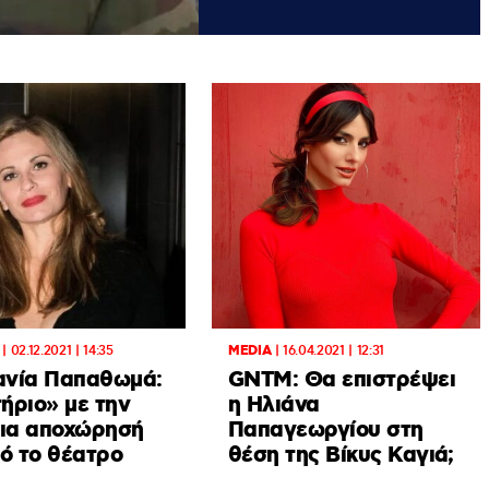
|
02.12.2021 | 14:35
MEDIA
|
16.04.2021 | 12:31
νία Παπαθωμά:
GNTM: Θα επιστρέψει
ήριο» με την
η Ηλιάνα
δια αποχώρησή
Παπαγεωργίου στη
πό το θέατρο
θέση της Βίκυς Καγιά;