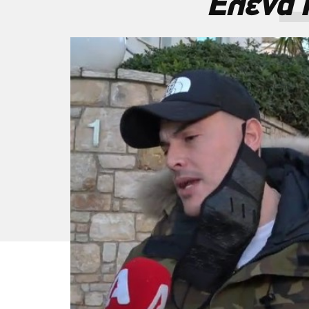
Έλενα 