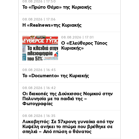
08.08.2026 | 17:50
Το «Πρώτο Θέμα» της Κυριακής
08.08.2026 | 17:06
Η «Realnews»της Κυριακής
08.08.2026 | 17:01
Ο «Eλεύθερος Τύπος
Κυριακής»
08.08.2026 | 16:45
Το «Documento» της Κυριακής
08.08.2026 | 16:42
Οι διακοπές της Δούκισσας Νομικού στην
Πολυνησία με τα παιδιά της –
Φωτογραφίες
08.08.2026 | 16:35
Λυκαβηττός: Σε 57χρονη γυναίκα από την
Κυψέλη ανήκει το πτώμα που βρέθηκε σε
σπηλιά – Από πτώση ο θάνατος