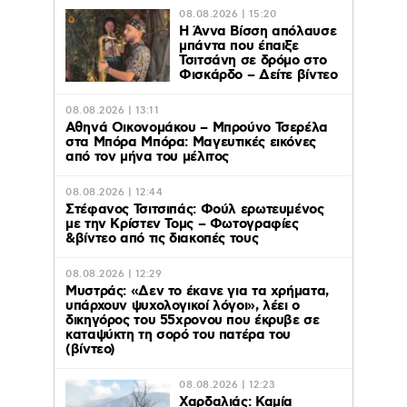
08.08.2026 | 15:20
Η Άννα Βίσση απόλαυσε
μπάντα που έπαιξε
Τσιτσάνη σε δρόμο στο
Φισκάρδο – Δείτε βίντεο
08.08.2026 | 13:11
Αθηνά Οικονομάκου – Μπρούνο Τσερέλα
στα Μπόρα Μπόρα: Mαγευτικές εικόνες
από τον μήνα του μέλιτος
08.08.2026 | 12:44
Στέφανος Τσιτσιπάς: Φούλ ερωτευμένος
με την Κρίστεν Τομς – Φωτογραφίες
&βίντεο από τις διακοπές τους
08.08.2026 | 12:29
Μυστράς: «Δεν το έκανε για τα χρήματα,
υπάρχουν ψυχολογικοί λόγοι», λέει ο
δικηγόρος του 55χρονου που έκρυβε σε
καταψύκτη τη σορό του πατέρα του
(βίντεο)
08.08.2026 | 12:23
Χαρδαλιάς: Καμία