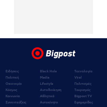
Ειδήσεις
Black Hole
Τεχνολογία
Πολιτική
Media
Viral
Οικονομία
Lifestyle
Πολιτισμός
Κόσμος
Αυτοδιοίκηση
Τουρισμός
Κοινωνία
Αθλητικά
Bigpost TV
Συνεντεύξεις
Αυτοκίνητο
Εφημερίδες