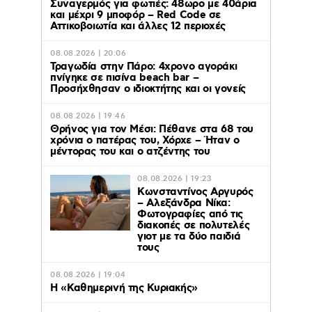
Συναγερμός για φωτιές: 48ωρο με 40άρια
και μέχρι 9 μποφόρ – Red Code σε
Αττικοβοιωτία και άλλες 12 περιοχές
08.08.2026 | 20:06
Τραγωδία στην Πάρο: 4χρονο αγοράκι
πνίγηκε σε πισίνα beach bar –
Προσήχθησαν ο ιδιοκτήτης και οι γονείς
08.08.2026 | 19:46
Θρήνος για τον Μέσι: Πέθανε στα 68 του
χρόνια ο πατέρας του, Χόρχε – Ήταν ο
μέντορας του και ο ατζέντης του
08.08.2026 | 19:23
Κωνσταντίνος Αργυρός
– Αλεξάνδρα Νίκα:
Φωτογραφίες από τις
διακοπές σε πολυτελές
γιοτ με τα δύο παιδιά
τους
08.08.2026 | 19:04
H «Καθημερινή της Κυριακής»