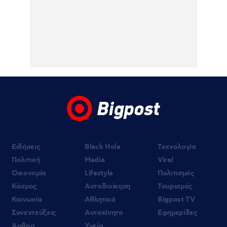
κατηγορείται για τη φονική επίθεση στην
τράπεζα με τους τρείς νεκρούς
07.08.2026 | 10:05
Κυψέλη: «Δεν μπορούμε να το
πιστέψουμε», λέει σοκαρισμένο το ζευγάρι
των Αμερικανών που «υιοθέτησε» τον
26χρονο Αφγανό στη Λέσβο
07.08.2026 | 09:21
«Στον Εξώστη» με τους Αντώνη Αντζολέτο
και Γιάννη Καντέλη – Έρχεται στον ΣΚΑΪ
100,3
Ειδήσεις
Black Hole
Τεχνολογία
Πολιτική
Media
Viral
Οικονομία
Lifestyle
Πολιτισμός
Κόσμος
Αυτοδιοίκηση
Τουρισμός
Κοινωνία
Αθλητικά
Bigpost TV
Συνεντεύξεις
Αυτοκίνητο
Εφημερίδες
Άρθρα
Υγεία