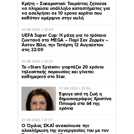
Κρήτη – Σοκαριστικό: Τουρίστας ζητούσε
να πληρώσει υπάλληλο καταστήματος για
να ασελγήσει σε 10 χρονο κορίτσι που
καθόταν αμέριμνο στην αυλή
07.08.2026 | 22:49
UEFA Super Cup: Η μάχη για το τρόπαιο
ζωντανά στο MEGA – Παρί Σεν Ζερμέν –
Άστον Βίλα, την Τετάρτη 12 Αυγούστου
στις 22:00
07.08.2026 | 22:23
Το «Stars System» γιορτάζει 20 χρόνια
τηλεοπτικής παρουσίας και γίνεται
καθημερινό στο Star.
07.08.2026 | 22:06
Έφυγε από τη ζωή η
δημοσιογράφος Χριστίνα
Πιτουρά στα 64 της
χρόνια
07.08.2026 | 21:57
Ο Όμιλος ΣΚΑΪ ανακοίνωσε την
ολοκλήρωση της συνεργασίας του με τον