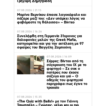
Γρηγόρη Δημητριάδη
07.08.2026 | 21:15
Μαρίνα Βερνίκου έπιασε λαγοκέφαλο και
πόζαρε μαζί του: «Δεν υπάρχει λόγος να
φοβόμαστε τη θάλασσα» – Βίντεο
07.08.2026 | 16:26
Συνελήφθη στη Γερμανία 31χρονος για
δολοφονίες μελών της Greek Mafia,
κατηγορείται και για την εκτέλεση με 97
σφαίρες του Βαγγέλη Ζαμπούνη
07.08.2026 | 16:09
Σέρρες: Βίντεο από τη
σύγκρουση του ΙΧ με το
φορτηγό – Σε σοκ ο
πατέρας που έχασε
σύζυγο και γιό – Ο
οδηγός του φορτηγού
περιγράφει πως έγινε το
τροχαίο
07.08.2026 | 15:35
«The Quiz with Balls!» με τον Γιάννη
Τσιμιτσέλη – Γνώσεις, γέλιο και οι πιο