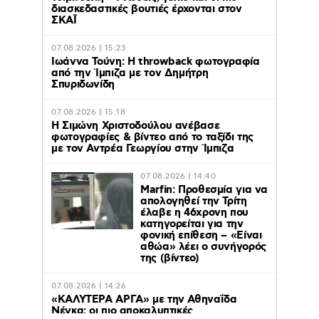
διασκεδαστικές βουτιές έρχονται στον
ΣΚΑΪ
07.08.2026 | 15:23
Ιωάννα Τούνη: Η throwback φωτογραφία
από την Ίμπιζα με τον Δημήτρη
Σπυριδωνίδη
07.08.2026 | 15:18
Η Σιμώνη Χριστοδούλου ανέβασε
φωτογραφίες & βίντεο από το ταξίδι της
με τον Αντρέα Γεωργίου στην Ίμπιζα
07.08.2026 | 14:40
Marfin: Προθεσμία για να
απολογηθεί την Τρίτη
έλαβε η 46χρονη που
κατηγορείται για την
φονική επίθεση – «Είναι
αθώα» λέει ο συνήγορός
της (βίντεο)
07.08.2026 | 14:26
«ΚΑΛΥΤΕΡΑ ΑΡΓΑ» με την Αθηναΐδα
Νέγκα: οι πιο αποκαλυπτικές