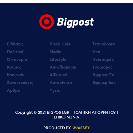
γνωρίστηκαν με τη Λίσα και πως τον
υποψιάστηκε για τη δολοφονία της
Βρετανίδας
Ειδήσεις
Black Hole
Τεχνολογία
Πολιτική
Media
Viral
Οικονομία
Lifestyle
Πολιτισμός
Κόσμος
Αυτοδιοίκηση
Τουρισμός
Κοινωνία
Αθλητικά
Bigpost TV
Συνεντεύξεις
Αυτοκίνητο
Εφημερίδες
Άρθρα
Υγεία
Copyright © 2021 BIGPOST.GR |
ΠΟΛΙΤΙΚΗ ΑΠΟΡΡΗΤΟΥ
|
ΕΠΙΚΟΙΝΩΝΙΑ
PRODUCED BY
WHISKEY