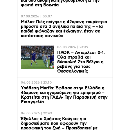
και δύο ακόμη κατηγορούμενοι για την
φωτιά στη Βοιωτία
07.08.2026 | 00:07
Μάλια: Πώς πνίγηκε η 42χρονη τουρίστρια
μπροστά στα 3 ανήλικα παιδιά της – «Τα
παιδιά φώναζαν και έκλαιγαν, ήταν σε
κατάσταση πανικού»
06.08.2026 | 23:39
ΠΑΟΚ – Αντερλεχτ 0-1:
Όλα στραβά και
δύσκολα! Στο Βέλγιο η
ρεβάνς για τους
Θεσσαλονικείς
06.08.2026 | 23:10
Υπόθεση Marfin: Έφθασε στην Ελλάδα η
46χρονη κατηγορούμενη για εμπρησμό –
Κρατείται στη ΓΑΔΑ- Την Παρασκευή στην
Εισαγγελία
06.08.2026 | 22:43
Έξαλλος ο Χρήστος Κούγιας για
δημοσιεύματα που αφορούν την
προσωπική του ζωή – Προειδοποιεί με