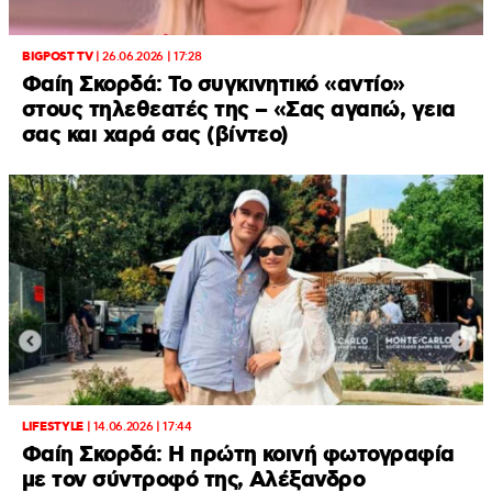
BIGPOST TV
|
26.06.2026 | 17:28
Φαίη Σκορδά: Το συγκινητικό «αντίο»
στους τηλεθεατές της – «Σας αγαπώ, γεια
σας και χαρά σας (βίντεο)
LIFESTYLE
|
14.06.2026 | 17:44
Φαίη Σκορδά: Η πρώτη κοινή φωτογραφία
με τον σύντροφό της, Αλέξανδρο