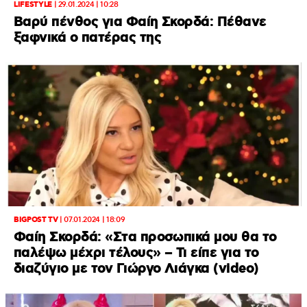
LIFESTYLE
|
29.01.2024 | 10:28
Βαρύ πένθος για Φαίη Σκορδά: Πέθανε
ξαφνικά ο πατέρας της
BIGPOST TV
|
07.01.2024 | 18:09
Φαίη Σκορδά: «Στα προσωπικά μου θα το
παλέψω μέχρι τέλους» – Τι είπε για το
διαζύγιο με τον Γιώργο Λιάγκα (video)