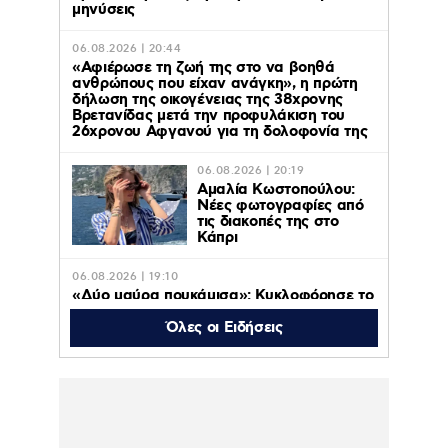
μηνύσεις
06.08.2026 | 20:44
«Αφιέρωσε τη ζωή της στο να βοηθά
ανθρώπους που είχαν ανάγκη», η πρώτη
δήλωση της οικογένειας της 38χρονης
Βρετανίδας μετά την προφυλάκιση του
26χρονου Αφγανού για τη δολοφονία της
06.08.2026 | 20:19
Αμαλία Κωστοπούλου:
Νέες φωτογραφίες από
τις διακοπές της στο
Κάπρι
06.08.2026 | 19:10
«Δύο μαύρα πουκάμισα»: Κυκλοφόρησε το
πρώτο τρέϊλερ της νέας δραματικής σειράς
του MEGA
Όλες οι Ειδήσεις
06.08.2026 | 18:38
Πρεμιέρα στις 31 Αυγούστου στις 09:50 για
το «ACTION ΤΩΡΑ»
06.08.2026 | 18:01