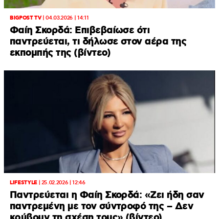
BIGPOST TV
|
04.03.2026 | 14:11
Φαίη Σκορδά: Επιβεβαίωσε ότι
παντρεύεται, τι δήλωσε στον αέρα της
εκπομπής της (βίντεο)
LIFESTYLE
|
25.02.2026 | 12:46
Παντρεύεται η Φαίη Σκορδά: «Ζει ήδη σαν
παντρεμένη με τον σύντροφό της – Δεν
κρύβουν τη σχέση τους» (βίντεο)