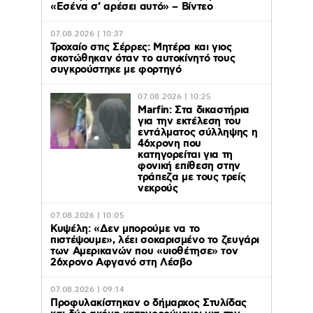
«Εσένα σ’ αρέσει αυτό» – Βίντεο
07.08.2026 | 10:37
Τροχαίο στις Σέρρες: Μητέρα και γιος
σκοτώθηκαν όταν το αυτοκίνητό τους
συγκρούστηκε με φορτηγό
07.08.2026 | 10:25
Marfin: Στα δικαστήρια
για την εκτέλεση του
εντάλματος σύλληψης η
46χρονη που
κατηγορείται για τη
φονική επίθεση στην
τράπεζα με τους τρείς
νεκρούς
07.08.2026 | 10:05
Κυψέλη: «Δεν μπορούμε να το
πιστέψουμε», λέει σοκαρισμένο το ζευγάρι
των Αμερικανών που «υιοθέτησε» τον
26χρονο Αφγανό στη Λέσβο
07.08.2026 | 09:14
Προφυλακίστηκαν ο δήμαρχος Στυλίδας