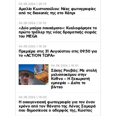
06.08.2026 | 20:19
Αμαλία Κωστοπούλου: Νέες φωτογραφίες
από τις διακοπές της στο Κάπρι
06.08.2026 | 19:10
«Δύο μαύρα πουκάμισα»: Κυκλοφόρησε το
πρώτο τρέϊλερ της νέας δραματικής σειράς
του MEGA
06.08.2026 | 18:38
Πρεμιέρα στις 31 Αυγούστου στις 09:50 για
το «ACTION ΤΩΡΑ»
06.08.2026 | 18:01
Σάκης Ρουβάς: Με στολή
μελισσοκόμου στην
Κύθνο – Η ξεχωριστή
εμπειρία – Δείτε το
βίντεο
06.08.2026 | 18:00
Η οικογενειακή φωτογραφία για τον έναν
χρόνο από τον θάνατο της Λένας Σαμαρά
που δημοσίευσε ο αδερφός της, Κώστας