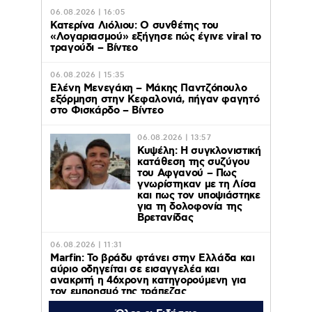
06.08.2026 | 16:05
Κατερίνα Λιόλιου: Ο συνθέτης του
«Λογαριασμού» εξήγησε πώς έγινε viral το
τραγούδι – Βίντεο
06.08.2026 | 15:35
Ελένη Μενεγάκη – Μάκης Παντζόπουλο
εξόρμηση στην Κεφαλονιά, πήγαν φαγητό
στο Φισκάρδο – Βίντεο
06.08.2026 | 13:57
Κυψέλη: Η συγκλονιστική
κατάθεση της συζύγου
του Αφγανού – Πως
γνωρίστηκαν με τη Λίσα
και πως τον υποψιάστηκε
για τη δολοφονία της
Βρετανίδας
06.08.2026 | 11:31
Marfin: Το βράδυ φτάνει στην Ελλάδα και
αύριο οδηγείται σε εισαγγελέα και
ανακριτή η 46χρονη κατηγορούμενη για
τον εμπρησμό της τράπεζας