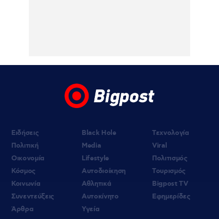
Ελλάδας – Κύπρου
05.08.2026 | 21:51
Εύη Βατίδου: Τράβηξε τα βλέμματα με
κόκκινο μπικίνι σε παραλία της Μυκόνου
(βίντεο)
Ειδήσεις
Black Hole
Τεχνολογία
Πολιτική
Media
Viral
Οικονομία
Lifestyle
Πολιτισμός
Κόσμος
Αυτοδιοίκηση
Τουρισμός
Κοινωνία
Αθλητικά
Bigpost TV
Συνεντεύξεις
Αυτοκίνητο
Εφημερίδες
Άρθρα
Υγεία