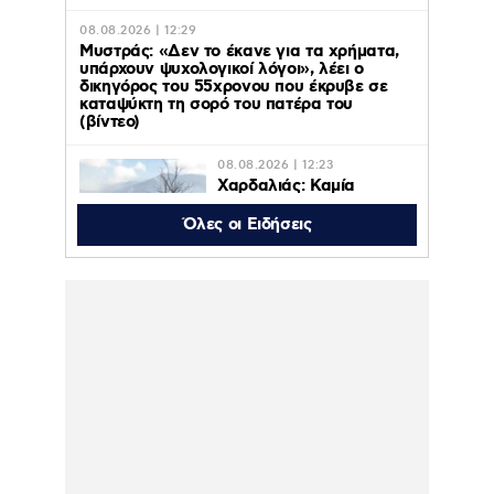
08.08.2026 | 12:29
Μυστράς: «Δεν το έκανε για τα χρήματα,
υπάρχουν ψυχολογικοί λόγοι», λέει ο
δικηγόρος του 55χρονου που έκρυβε σε
καταψύκτη τη σορό του πατέρα του
(βίντεο)
08.08.2026 | 12:23
Χαρδαλιάς: Καμία
ανεμογεννήτρια σε
καμένες και
Όλες οι Ειδήσεις
αναδασωτέες περιοχές
της Αττικής
08.08.2026 | 11:08
Ο Κωνσταντίνος Αργυρός
φωτογραφήθηκε μέσα σε σκάφος:
“Μεσοπέλαγα αρμενίζω”
08.08.2026 | 10:34
Marfin: «Δεν υπάρχει ταυτοποίηση» λέει ο
δικηγόρος της 46χρονης κατηγορούμενης
για τον φονικό εμπρησμό – «Είχε
εξεταστεί για την ίδια υπόθεση και το
2022» (βίντεο)