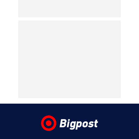
08.08.2026 | 10:08
Αμερικανικό Πεντάγωνο: Νέα βίντεο,
φωτογραφίες και αναφορές για UFO – Το
«τρίγωνο» και οι «ψυχρές σφαίρες»