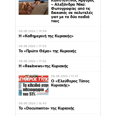
Κωνσταντίνος Αργυρός
– Αλεξάνδρα Νίκα:
Φωτογραφίες από τις
διακοπές σε πολυτελές
γιοτ με τα δύο παιδιά
τους
08.08.2026 | 19:04
H «Καθημερινή της Κυριακής»
08.08.2026 | 17:50
Το «Πρώτο Θέμα» της Κυριακής
08.08.2026 | 17:06
Η «Realnews»της Κυριακής
08.08.2026 | 17:01
Ο «Eλεύθερος Τύπος
Κυριακής»
08.08.2026 | 16:45
Το «Documento» της Κυριακής