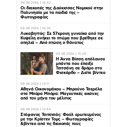
08.08.2026 | 16:42
Οι διακοπές της Δούκισσας Νομικού στην
Πολυνησία με τα παιδιά της –
Φωτογραφίες
08.08.2026 | 16:35
Λυκαβηττός: Σε 57χρονη γυναίκα από την
Κυψέλη ανήκει το πτώμα που βρέθηκε σε
σπηλιά – Από πτώση ο θάνατος
08.08.2026 | 15:20
Η Άννα Βίσση απόλαυσε
μπάντα που έπαιξε
Τσιτσάνη σε δρόμο στο
Φισκάρδο – Δείτε βίντεο
08.08.2026 | 13:11
Αθηνά Οικονομάκου – Μπρούνο Τσερέλα
στα Μπόρα Μπόρα: Mαγευτικές εικόνες
από τον μήνα του μέλιτος
08.08.2026 | 12:44
Στέφανος Τσιτσιπάς: Φούλ ερωτευμένος
με την Κρίστεν Τομς – Φωτογραφίες
&βίντεο από τις διακοπές τους