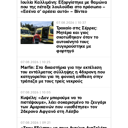
Ιουλία Καλλιμάνη: Εξοργίστηκε με θαμώνα
που της πέταξε λουλούδια στο πρόσωπο –
«Εσένα σ’ αρέσει αυτό» – Βίντεο
07.08.2026 | 10:37
Τροχαίο στις Σέρρες:
Μητέρα και γιος
σκοτώθηκαν όταν το
αυτοκίνητό τους
συγκρούστηκε με
φορτηγό
07.08.2026 | 10:25
Marfin: Στα δικαστήρια για την εκτέλεση
του εντάλματος σύλληψης η 46χρονη που
κατηγορείται για τη φονική επίθεση στην
τράπεζα με τους τρείς νεκρούς
07.08.2026 | 10:05
Κυψέλη: «Δεν μπορούμε να το
πιστέψουμε», λέει σοκαρισμένο το ζευγάρι
των Αμερικανών που «υιοθέτησε» τον
26χρονο Αφγανό στη Λέσβο
07.08.2026 | 09:21