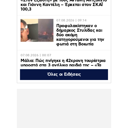
«Στον Εξώστη» με τους Αντώνη Αντζολέτο
και Γιάννη Καντέλη – Έρχεται στον ΣΚΑΪ
100,3
07.08.2026 | 09:14
Προφυλακίστηκαν ο
δήμαρχος Στυλίδας και
δύο ακόμη
κατηγορούμενοι για την
φωτιά στη Βοιωτία
07.08.2026 | 00:07
Μάλια: Πώς πνίγηκε η 42χρονη τουρίστρια
μπροστά στα 3 ανήλικα παιδιά της – «Τα
παιδιά φώναζαν και έκλαιγαν, ήταν σε
κατάσταση πανικού»
Όλες οι Ειδήσεις
06.08.2026 | 23:39
ΠΑΟΚ – Αντερλεχτ 0-1: Όλα στραβά και
δύσκολα! Στο Βέλγιο η ρεβάνς για τους
Θεσσαλονικείς
06.08.2026 | 23:10
Υπόθεση Marfin: Έφθασε στην Ελλάδα η
46χρονη κατηγορούμενη για εμπρησμό –
Κρατείται στη ΓΑΔΑ- Την Παρασκευή στην