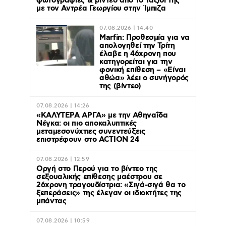
φωτογραφίες & βίντεο από το ταξίδι της
με τον Αντρέα Γεωργίου στην Ίμπιζα
07.08.2026 | 14:40
Marfin: Προθεσμία για να
απολογηθεί την Τρίτη
έλαβε η 46χρονη που
κατηγορείται για την
φονική επίθεση – «Είναι
αθώα» λέει ο συνήγορός
της (βίντεο)
07.08.2026 | 14:26
«ΚΑΛΥΤΕΡΑ ΑΡΓΑ» με την Αθηναΐδα
Νέγκα: οι πιο αποκαλυπτικές
μεταμεσονύχτιες συνεντεύξεις
επιστρέφουν στο ACTION 24
07.08.2026 | 12:59
Οργή στο Περού για το βίντεο της
σεξουαλικής επίθεσης μαέστρου σε
26χρονη τραγουδίστρια: «Σιγά-σιγά θα το
ξεπεράσεις» της έλεγαν οι ιδιοκτήτες της
μπάντας
07.08.2026 | 10:59