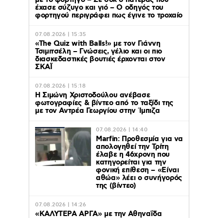
με το φορτηγό – Σε σοκ ο πατέρας που
έχασε σύζυγο και γιό – Ο οδηγός του
φορτηγού περιγράφει πως έγινε το τροχαίο
07.08.2026 | 15:35
«The Quiz with Balls!» με τον Γιάννη
Τσιμιτσέλη – Γνώσεις, γέλιο και οι πιο
διασκεδαστικές βουτιές έρχονται στον
ΣΚΑΪ
07.08.2026 | 15:18
Η Σιμώνη Χριστοδούλου ανέβασε
φωτογραφίες & βίντεο από το ταξίδι της
με τον Αντρέα Γεωργίου στην Ίμπιζα
07.08.2026 | 14:40
Marfin: Προθεσμία για να
απολογηθεί την Τρίτη
έλαβε η 46χρονη που
κατηγορείται για την
φονική επίθεση – «Είναι
αθώα» λέει ο συνήγορός
της (βίντεο)
07.08.2026 | 14:26
«ΚΑΛΥΤΕΡΑ ΑΡΓΑ» με την Αθηναΐδα