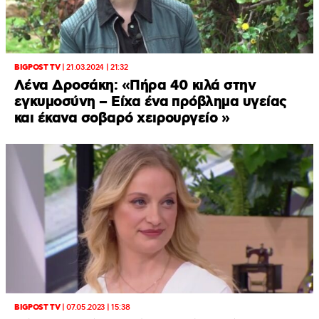
BIGPOST TV
|
21.03.2024 | 21:32
Λένα Δροσάκη: «Πήρα 40 κιλά στην
εγκυμοσύνη – Είχα ένα πρόβλημα υγείας
και έκανα σοβαρό χειρουργείο »
BIGPOST TV
|
07.05.2023 | 15:38