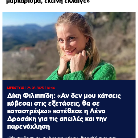
μαρκάρισμα, εκείνη έκλαιγε»
LIFESTYLE
|
26.03.2025 | 16:46
Δίκη Φιλιππίδη: «Αν δεν μου κάτσεις
κόβεσαι στις εξετάσεις, θα σε
καταστρέψω» κατέθεσε η Λένα
Δροσάκη για τις απειλές και την
παρενόχληση
«Με απείλησε ότι αν δεν του κάτσω, θα κοβόμουν στις