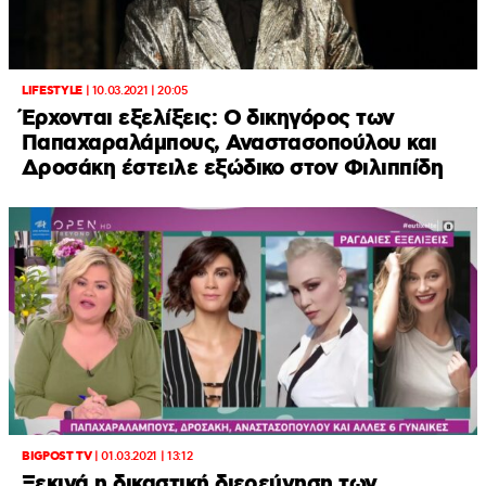
LIFESTYLE
|
10.03.2021 | 20:05
Έρχονται εξελίξεις: Ο δικηγόρος των
Παπαχαραλάμπους, Αναστασοπούλου και
Δροσάκη έστειλε εξώδικο στον Φιλιππίδη
BIGPOST TV
|
01.03.2021 | 13:12
Ξεκινά η δικαστική διερεύνηση των