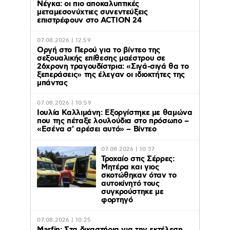
Νέγκα: οι πιο αποκαλυπτικές
μεταμεσονύχτιες συνεντεύξεις
επιστρέφουν στο ACTION 24
07.08.2026 | 12:59
Οργή στο Περού για το βίντεο της
σεξουαλικής επίθεσης μαέστρου σε
26χρονη τραγουδίστρια: «Σιγά-σιγά θα το
ξεπεράσεις» της έλεγαν οι ιδιοκτήτες της
μπάντας
07.08.2026 | 10:59
Ιουλία Καλλιμάνη: Εξοργίστηκε με θαμώνα
που της πέταξε λουλούδια στο πρόσωπο –
«Εσένα σ’ αρέσει αυτό» – Βίντεο
07.08.2026 | 10:37
Τροχαίο στις Σέρρες:
Μητέρα και γιος
σκοτώθηκαν όταν το
αυτοκίνητό τους
συγκρούστηκε με
φορτηγό
07.08.2026 | 10:25