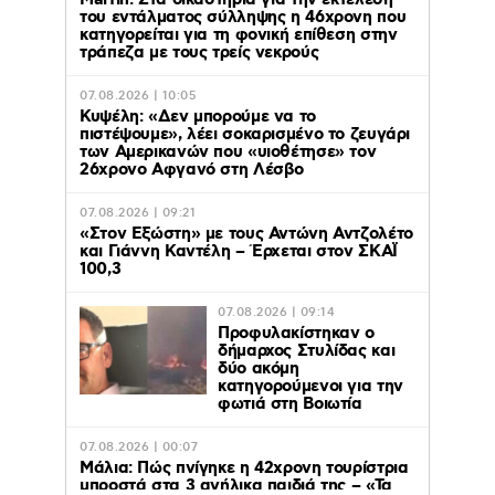
Marfin: Στα δικαστήρια για την εκτέλεση
του εντάλματος σύλληψης η 46χρονη που
κατηγορείται για τη φονική επίθεση στην
τράπεζα με τους τρείς νεκρούς
07.08.2026 | 10:05
Κυψέλη: «Δεν μπορούμε να το
πιστέψουμε», λέει σοκαρισμένο το ζευγάρι
των Αμερικανών που «υιοθέτησε» τον
26χρονο Αφγανό στη Λέσβο
07.08.2026 | 09:21
«Στον Εξώστη» με τους Αντώνη Αντζολέτο
και Γιάννη Καντέλη – Έρχεται στον ΣΚΑΪ
100,3
07.08.2026 | 09:14
Προφυλακίστηκαν ο
δήμαρχος Στυλίδας και
δύο ακόμη
κατηγορούμενοι για την
φωτιά στη Βοιωτία
07.08.2026 | 00:07
Μάλια: Πώς πνίγηκε η 42χρονη τουρίστρια
μπροστά στα 3 ανήλικα παιδιά της – «Τα