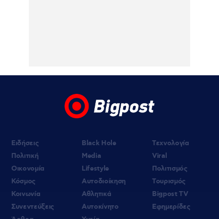
δήλωση της οικογένειας της 38χρονης
Βρετανίδας μετά την προφυλάκιση του
26χρονου Αφγανού για τη δολοφονία της
06.08.2026 | 20:19
Αμαλία Κωστοπούλου: Νέες φωτογραφίες
από τις διακοπές της στο Κάπρι
06.08.2026 | 19:10
«Δύο μαύρα πουκάμισα»: Κυκλοφόρησε το
πρώτο τρέϊλερ της νέας δραματικής σειράς
του MEGA
Ειδήσεις
Black Hole
Τεχνολογία
Πολιτική
Media
Viral
Οικονομία
Lifestyle
Πολιτισμός
Κόσμος
Αυτοδιοίκηση
Τουρισμός
Κοινωνία
Αθλητικά
Bigpost TV
Συνεντεύξεις
Αυτοκίνητο
Εφημερίδες