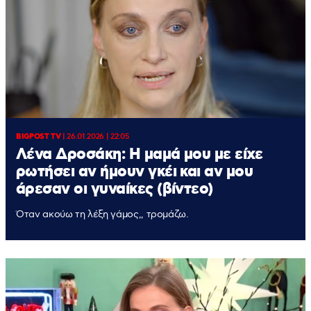
BIGPOST TV
|
26.01.2026 | 22:05
Λένα Δροσάκη: Η μαμά μου με είχε
ρωτήσει αν ήμουν γκέι και αν μου
άρεσαν οι γυναίκες (βίντεο)
Όταν ακούω τη λέξη γάμος,, τρομάζω.