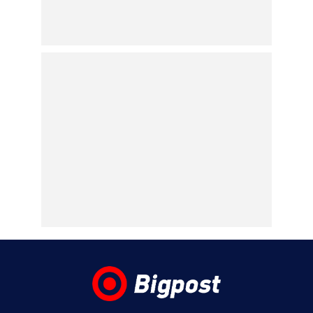
σου να λουστείς;»
05.08.2026 | 11:45
Μαρία Αντωνά: Νέες φωτογραφίες και
βίντεο από τις διακοπές της με τον Γιώργο
Λιάγκα!
05.08.2026 | 11:31
Νίνο: Η στιγμή που τον «γάζωσαν» με
καλάσνικοφ σε μαγαζί της Θεσσαλονίκης
– Η αποκάλυψη του Ηλία Ψινάκη (βίντεο)
05.08.2026 | 11:11
Axios: ΗΠΑ, Ιράν και Ομάν κοντά σε
συμφωνία για το άνοιγμα των Στενών του
Ορμούζ – Οι όροι