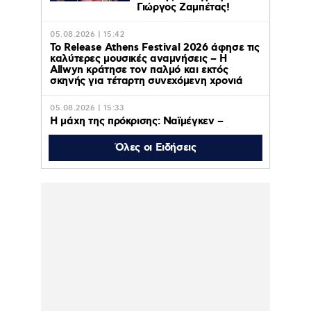
Γιώργος Ζαμπέτας!
05.08.2026 | 15:42
Το Release Athens Festival 2026 άφησε τις
καλύτερες μουσικές αναμνήσεις – Η
Allwyn κράτησε τον παλμό και εκτός
σκηνής για τέταρτη συνεχόμενη χρονιά
05.08.2026 | 15:33
Η μάχη της πρόκρισης: Ναϊμέγκεν –
Ολυμπιακός ζωντανά στο MEGA, Τρίτη 11
Αυγούστου στις 20:30
Όλες οι Ειδήσεις
05.08.2026 | 15:27
Τα μέτρα για τους πυρόπληκτους της
Δυτικής Αττικής: Αποζημιώσεις εξπρές,
ειδικά μέτρα για τις επιχειρήσεις –
Αναστολή πλειστηριασμών, ασφαλιστικών
και φορολογικών υποχρεώσεων (βίντεο)
05.08.2026 | 15:22
Ντορέττα
Παπαδημητρίου: «Εσύ
περιμένεις τη ρίζα στο
κομμωτήριο ή πας σπίτι