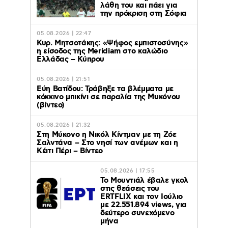
λάθη του και πάει για
την πρόκριση στη Σόφια
05.08.2026 | 22:47
Κυρ. Μητσοτάκης: «Ψήφος εμπιστοσύνης»
η είσοδος της Meridiam στο καλώδιο
Ελλάδας – Κύπρου
05.08.2026 | 21:51
Εύη Βατίδου: Τράβηξε τα βλέμματα με
κόκκινο μπικίνι σε παραλία της Μυκόνου
(βίντεο)
05.08.2026 | 21:32
Στη Μύκονο η Νικόλ Κίντμαν με τη Ζόε
Σαλντάνα – Στο νησί των ανέμων και η
Κέιτι Πέρι – Βίντεο
05.08.2026 | 17:55
Το Μουντιάλ έβαλε γκολ
στις θεάσεις του
ERTFLIX και τον Ιούλιο
με 22.551.894 views, για
δεύτερο συνεχόμενο
μήνα