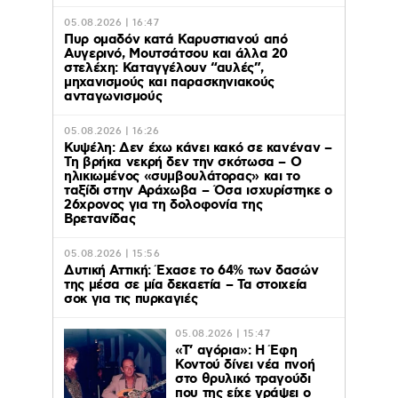
05.08.2026 | 16:47
Πυρ ομαδόν κατά Καρυστιανού από
Αυγερινό, Μουτσάτσου και άλλα 20
στελέχη: Καταγγέλουν “αυλές”,
μηχανισμούς και παρασκηνιακούς
ανταγωνισμούς
05.08.2026 | 16:26
Κυψέλη: Δεν έχω κάνει κακό σε κανέναν –
Τη βρήκα νεκρή δεν την σκότωσα – Ο
ηλικιωμένος «συμβουλάτορας» και το
ταξίδι στην Αράχωβα – Όσα ισχυρίστηκε ο
26χρονος για τη δολοφονία της
Βρετανίδας
05.08.2026 | 15:56
Δυτική Αττική: Έχασε το 64% των δασών
της μέσα σε μία δεκαετία – Τα στοιχεία
σοκ για τις πυρκαγιές
05.08.2026 | 15:47
«Τ’ αγόρια»: Η Έφη
Κοντού δίνει νέα πνοή
στο θρυλικό τραγούδι
που της είχε γράψει ο