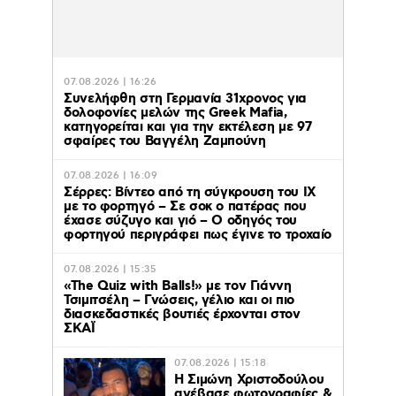
07.08.2026 | 16:26
Συνελήφθη στη Γερμανία 31χρονος για
δολοφονίες μελών της Greek Mafia,
κατηγορείται και για την εκτέλεση με 97
σφαίρες του Βαγγέλη Ζαμπούνη
07.08.2026 | 16:09
Σέρρες: Βίντεο από τη σύγκρουση του ΙΧ
με το φορτηγό – Σε σοκ ο πατέρας που
έχασε σύζυγο και γιό – Ο οδηγός του
φορτηγού περιγράφει πως έγινε το τροχαίο
07.08.2026 | 15:35
«The Quiz with Balls!» με τον Γιάννη
Τσιμιτσέλη – Γνώσεις, γέλιο και οι πιο
διασκεδαστικές βουτιές έρχονται στον
ΣΚΑΪ
07.08.2026 | 15:18
Η Σιμώνη Χριστοδούλου
ανέβασε φωτογραφίες &