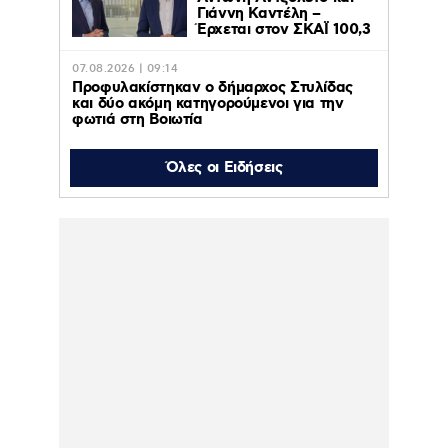
Γιάννη Καντέλη –
Έρχεται στον ΣΚΑΪ 100,3
07.08.2026 | 09:14
Προφυλακίστηκαν ο δήμαρχος Στυλίδας
και δύο ακόμη κατηγορούμενοι για την
φωτιά στη Βοιωτία
07.08.2026 | 00:07
Όλες οι Ειδήσεις
Μάλια: Πώς πνίγηκε η 42χρονη τουρίστρια
μπροστά στα 3 ανήλικα παιδιά της – «Τα
παιδιά φώναζαν και έκλαιγαν, ήταν σε
κατάσταση πανικού»
06.08.2026 | 23:39
ΠΑΟΚ – Αντερλεχτ 0-1: Όλα στραβά και
δύσκολα! Στο Βέλγιο η ρεβάνς για τους
Θεσσαλονικείς
06.08.2026 | 23:10
Υπόθεση Marfin: Έφθασε
στην Ελλάδα η 46χρονη
κατηγορούμενη για
εμπρησμό – Κρατείται
στη ΓΑΔΑ- Την