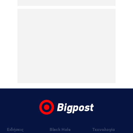
Παρασκευή στην
Εισαγγελία
06.08.2026 | 22:43
Έξαλλος ο Χρήστος Κούγιας για
δημοσιεύματα που αφορούν την
προσωπική του ζωή – Προειδοποιεί με
μηνύσεις
06.08.2026 | 20:44
«Αφιέρωσε τη ζωή της στο να βοηθά
ανθρώπους που είχαν ανάγκη», η πρώτη
δήλωση της οικογένειας της 38χρονης
Βρετανίδας μετά την προφυλάκιση του
26χρονου Αφγανού για τη δολοφονία της
06.08.2026 | 20:19
Αμαλία Κωστοπούλου: Νέες φωτογραφίες
από τις διακοπές της στο Κάπρι
Ειδήσεις
Black Hole
Τεχνολογία