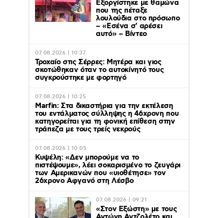
Εξοργίστηκε με θαμώνα
που της πέταξε
λουλούδια στο πρόσωπο
– «Εσένα σ’ αρέσει
αυτό» – Βίντεο
07.08.2026 | 10:37
Τροχαίο στις Σέρρες: Μητέρα και γιος
σκοτώθηκαν όταν το αυτοκίνητό τους
συγκρούστηκε με φορτηγό
07.08.2026 | 10:25
Marfin: Στα δικαστήρια για την εκτέλεση
του εντάλματος σύλληψης η 46χρονη που
κατηγορείται για τη φονική επίθεση στην
τράπεζα με τους τρείς νεκρούς
07.08.2026 | 10:05
Κυψέλη: «Δεν μπορούμε να το
πιστέψουμε», λέει σοκαρισμένο το ζευγάρι
των Αμερικανών που «υιοθέτησε» τον
26χρονο Αφγανό στη Λέσβο
07.08.2026 | 09:21
«Στον Εξώστη» με τους
Αντώνη Αντζολέτο και