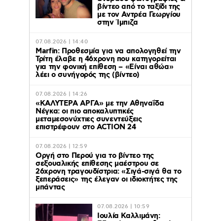
βίντεο από το ταξίδι της
με τον Αντρέα Γεωργίου
στην Ίμπιζα
07.08.2026 | 14:40
Marfin: Προθεσμία για να απολογηθεί την
Τρίτη έλαβε η 46χρονη που κατηγορείται
για την φονική επίθεση – «Είναι αθώα»
λέει ο συνήγορός της (βίντεο)
07.08.2026 | 14:26
«ΚΑΛΥΤΕΡΑ ΑΡΓΑ» με την Αθηναΐδα
Νέγκα: οι πιο αποκαλυπτικές
μεταμεσονύχτιες συνεντεύξεις
επιστρέφουν στο ACTION 24
07.08.2026 | 12:59
Οργή στο Περού για το βίντεο της
σεξουαλικής επίθεσης μαέστρου σε
26χρονη τραγουδίστρια: «Σιγά-σιγά θα το
ξεπεράσεις» της έλεγαν οι ιδιοκτήτες της
μπάντας
07.08.2026 | 10:59
Ιουλία Καλλιμάνη: