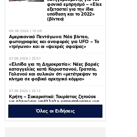
φονικό εμπρησμό – «Είχε
εξεταστεί για την ίδια
υπόθεση και το 2022»
(βίντεο)
08.08.2026 | 10:08
Αμερικανικό Πεντάγωνο: Νέα βίντεο,
φωτογραφίες και αναφορές για UFO – Το
«τρίγωνο» και οι «ψυχρές σφαίρες»
07.08.2026 | 23:51
«Ελπίδα για τη Δημοκρατία»: Νέες βαριές
καταγγελίες κατά Καρυστιανού, Γρατσία,
Γαλανού και αυλικών ότι «μετέτρεψαν το
κίνημα σε φοβικό αρχηγικό κόμμα»
07.08.2026 | 23:12
Κρήτη – Σοκαριστικό: Τουρίστας ζητούσε
να πληρώσει υπάλληλο καταστήματος για
να ασελγήσει σε 10 χρονο κορίτσι που
Όλες οι Ειδήσεις
καθόταν αμέριμνο στην αυλή
07.08.2026 | 22:49
UEFA Super Cup: Η μάχη
για το τρόπαιο ζωντανά