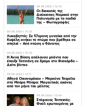
08.08.2026 | 16:42
Οι διακοπές της
Δούκισσας Νομικού στην
Πολυνησία με τα παιδιά
της – Φωτογραφίες
08.08.2026 | 16:35
Λυκαβηττός: Σε 57χρονη γυναίκα από την
Κυψέλη ανήκει το πτώμα που βρέθηκε σε
σπηλιά – Από πτώση ο θάνατος
08.08.2026 | 15:20
Η Άννα Βίσση απόλαυσε μπάντα που
έπαιξε Τσιτσάνη σε δρόμο στο Φισκάρδο –
Δείτε βίντεο
08.08.2026 | 13:11
Αθηνά Οικονομάκου – Μπρούνο Τσερέλα
στα Μπόρα Μπόρα: Mαγευτικές εικόνες
από τον μήνα του μέλιτος
08.08.2026 | 12:44
Στέφανος Τσιτσιπάς:
Φούλ ερωτευμένος με