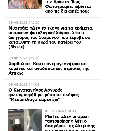
την Κρίστεν Τομς –
Φωτογραφίες &βίντεο
από τις διακοπές τους
08.08.2026 | 12:29
Μυστράς: «Δεν το έκανε για τα χρήματα,
υπάρχουν ψυχολογικοί λόγοι», λέει ο
δικηγόρος του 55χρονου που έκρυβε σε
καταψύκτη τη σορό του πατέρα του
(βίντεο)
08.08.2026 | 12:23
Χαρδαλιάς: Καμία ανεμογεννήτρια σε
καμένες και αναδασωτέες περιοχές της
Αττικής
08.08.2026 | 11:08
Ο Κωνσταντίνος Αργυρός
φωτογραφήθηκε μέσα σε σκάφος:
“Μεσοπέλαγα αρμενίζω”
08.08.2026 | 10:34
Marfin: «Δεν υπάρχει
ταυτοποίηση» λέει ο
δικηγόρος της 46χρονης
κατηγορούμενης για τον