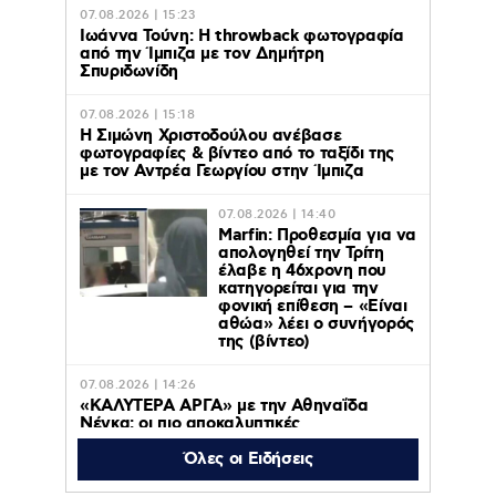
07.08.2026 | 15:23
Ιωάννα Τούνη: Η throwback φωτογραφία
από την Ίμπιζα με τον Δημήτρη
Σπυριδωνίδη
07.08.2026 | 15:18
Η Σιμώνη Χριστοδούλου ανέβασε
φωτογραφίες & βίντεο από το ταξίδι της
με τον Αντρέα Γεωργίου στην Ίμπιζα
07.08.2026 | 14:40
Marfin: Προθεσμία για να
απολογηθεί την Τρίτη
έλαβε η 46χρονη που
κατηγορείται για την
φονική επίθεση – «Είναι
αθώα» λέει ο συνήγορός
της (βίντεο)
07.08.2026 | 14:26
«ΚΑΛΥΤΕΡΑ ΑΡΓΑ» με την Αθηναΐδα
Νέγκα: οι πιο αποκαλυπτικές
μεταμεσονύχτιες συνεντεύξεις
επιστρέφουν στο ACTION 24
Όλες οι Ειδήσεις