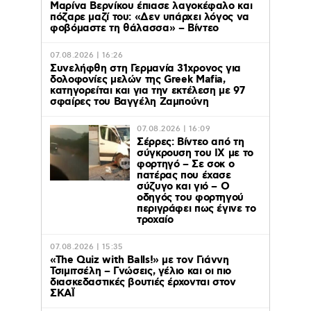
Μαρίνα Βερνίκου έπιασε λαγοκέφαλο και
πόζαρε μαζί του: «Δεν υπάρχει λόγος να
φοβόμαστε τη θάλασσα» – Βίντεο
07.08.2026 | 16:26
Συνελήφθη στη Γερμανία 31χρονος για
δολοφονίες μελών της Greek Mafia,
κατηγορείται και για την εκτέλεση με 97
σφαίρες του Βαγγέλη Ζαμπούνη
07.08.2026 | 16:09
Σέρρες: Βίντεο από τη
σύγκρουση του ΙΧ με το
φορτηγό – Σε σοκ ο
πατέρας που έχασε
σύζυγο και γιό – Ο
οδηγός του φορτηγού
περιγράφει πως έγινε το
τροχαίο
07.08.2026 | 15:35
«The Quiz with Balls!» με τον Γιάννη
Τσιμιτσέλη – Γνώσεις, γέλιο και οι πιο
διασκεδαστικές βουτιές έρχονται στον
ΣΚΑΪ