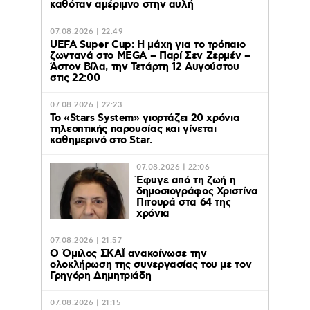
καθόταν αμέριμνο στην αυλή
07.08.2026 | 22:49
UEFA Super Cup: Η μάχη για το τρόπαιο
ζωντανά στο MEGA – Παρί Σεν Ζερμέν –
Άστον Βίλα, την Τετάρτη 12 Αυγούστου
στις 22:00
07.08.2026 | 22:23
Το «Stars System» γιορτάζει 20 χρόνια
τηλεοπτικής παρουσίας και γίνεται
καθημερινό στο Star.
07.08.2026 | 22:06
Έφυγε από τη ζωή η
δημοσιογράφος Χριστίνα
Πιτουρά στα 64 της
χρόνια
07.08.2026 | 21:57
Ο Όμιλος ΣΚΑΪ ανακοίνωσε την
ολοκλήρωση της συνεργασίας του με τον
Γρηγόρη Δημητριάδη
07.08.2026 | 21:15