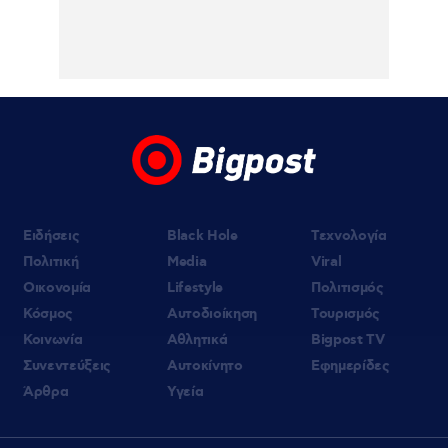
07.08.2026 | 10:05
Κυψέλη: «Δεν μπορούμε να το
πιστέψουμε», λέει σοκαρισμένο το ζευγάρι
των Αμερικανών που «υιοθέτησε» τον
26χρονο Αφγανό στη Λέσβο
07.08.2026 | 09:21
«Στον Εξώστη» με τους Αντώνη Αντζολέτο
και Γιάννη Καντέλη – Έρχεται στον ΣΚΑΪ
100,3
Ειδήσεις
Black Hole
Τεχνολογία
Πολιτική
Media
Viral
Οικονομία
Lifestyle
Πολιτισμός
Κόσμος
Αυτοδιοίκηση
Τουρισμός
Κοινωνία
Αθλητικά
Bigpost TV
Συνεντεύξεις
Αυτοκίνητο
Εφημερίδες
Άρθρα
Υγεία