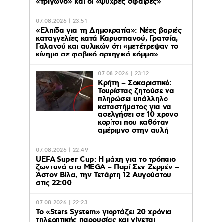
«τρίγωνο» και οι «ψυχρές σφαίρες»
07.08.2026 | 23:51
«Ελπίδα για τη Δημοκρατία»: Νέες βαριές
καταγγελίες κατά Καρυστιανού, Γρατσία,
Γαλανού και αυλικών ότι «μετέτρεψαν το
κίνημα σε φοβικό αρχηγικό κόμμα»
07.08.2026 | 23:12
Κρήτη – Σοκαριστικό:
Τουρίστας ζητούσε να
πληρώσει υπάλληλο
καταστήματος για να
ασελγήσει σε 10 χρονο
κορίτσι που καθόταν
αμέριμνο στην αυλή
07.08.2026 | 22:49
UEFA Super Cup: Η μάχη για το τρόπαιο
ζωντανά στο MEGA – Παρί Σεν Ζερμέν –
Άστον Βίλα, την Τετάρτη 12 Αυγούστου
στις 22:00
07.08.2026 | 22:23
Το «Stars System» γιορτάζει 20 χρόνια
τηλεοπτικής παρουσίας και γίνεται