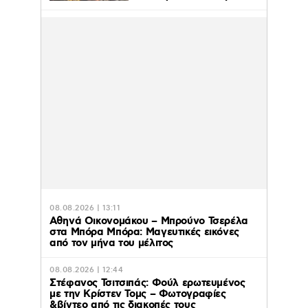
08.08.2026 | 13:11
Αθηνά Οικονομάκου – Μπρούνο Τσερέλα
στα Μπόρα Μπόρα: Mαγευτικές εικόνες
από τον μήνα του μέλιτος
08.08.2026 | 12:44
Στέφανος Τσιτσιπάς: Φούλ ερωτευμένος
με την Κρίστεν Τομς – Φωτογραφίες
&βίντεο από τις διακοπές τους