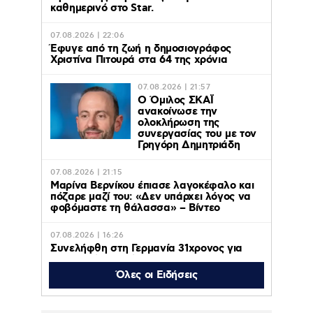
καθημερινό στο Star.
07.08.2026 | 22:06
Έφυγε από τη ζωή η δημοσιογράφος
Χριστίνα Πιτουρά στα 64 της χρόνια
07.08.2026 | 21:57
Ο Όμιλος ΣΚΑΪ
ανακοίνωσε την
ολοκλήρωση της
συνεργασίας του με τον
Γρηγόρη Δημητριάδη
07.08.2026 | 21:15
Μαρίνα Βερνίκου έπιασε λαγοκέφαλο και
πόζαρε μαζί του: «Δεν υπάρχει λόγος να
φοβόμαστε τη θάλασσα» – Βίντεο
07.08.2026 | 16:26
Συνελήφθη στη Γερμανία 31χρονος για
δολοφονίες μελών της Greek Mafia,
κατηγορείται και για την εκτέλεση με 97
Όλες οι Ειδήσεις
σφαίρες του Βαγγέλη Ζαμπούνη
07.08.2026 | 16:09