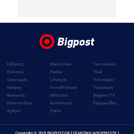
για την φονική επίθεση – «Είναι αθώα»
λέει ο συνήγορός της (βίντεο)
Ειδήσεις
Black Hole
Τεχνολογία
Πολιτική
Media
Viral
Οικονομία
Lifestyle
Πολιτισμός
Κόσμος
Αυτοδιοίκηση
Τουρισμός
Κοινωνία
Αθλητικά
Bigpost TV
Συνεντεύξεις
Αυτοκίνητο
Εφημερίδες
Άρθρα
Υγεία
Copyright © 2021 BIGPOST.GR |
ΠΟΛΙΤΙΚΗ ΑΠΟΡΡΗΤΟΥ
|