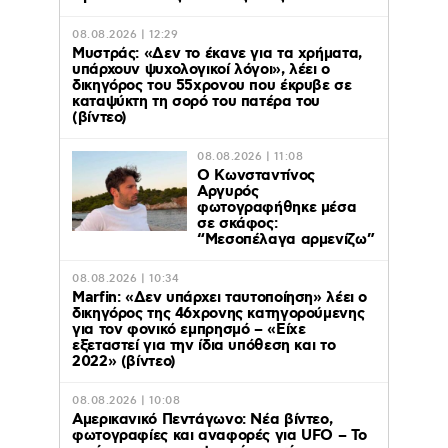
08.08.2026 | 12:29
Μυστράς: «Δεν το έκανε για τα χρήματα,
υπάρχουν ψυχολογικοί λόγοι», λέει ο
δικηγόρος του 55χρονου που έκρυβε σε
καταψύκτη τη σορό του πατέρα του
(βίντεο)
08.08.2026 | 11:08
Ο Κωνσταντίνος
Αργυρός
φωτογραφήθηκε μέσα
σε σκάφος:
“Μεσοπέλαγα αρμενίζω”
08.08.2026 | 10:34
Marfin: «Δεν υπάρχει ταυτοποίηση» λέει ο
δικηγόρος της 46χρονης κατηγορούμενης
για τον φονικό εμπρησμό – «Είχε
εξεταστεί για την ίδια υπόθεση και το
2022» (βίντεο)
08.08.2026 | 10:08
Αμερικανικό Πεντάγωνο: Νέα βίντεο,
φωτογραφίες και αναφορές για UFO – Το