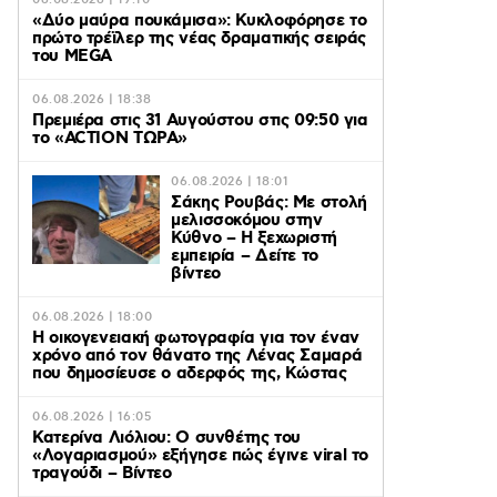
06.08.2026 | 19:10
«Δύο μαύρα πουκάμισα»: Κυκλοφόρησε το
πρώτο τρέϊλερ της νέας δραματικής σειράς
του MEGA
06.08.2026 | 18:38
Πρεμιέρα στις 31 Αυγούστου στις 09:50 για
το «ACTION ΤΩΡΑ»
06.08.2026 | 18:01
Σάκης Ρουβάς: Με στολή
μελισσοκόμου στην
Κύθνο – Η ξεχωριστή
εμπειρία – Δείτε το
βίντεο
06.08.2026 | 18:00
Η οικογενειακή φωτογραφία για τον έναν
χρόνο από τον θάνατο της Λένας Σαμαρά
που δημοσίευσε ο αδερφός της, Κώστας
06.08.2026 | 16:05
Κατερίνα Λιόλιου: Ο συνθέτης του
«Λογαριασμού» εξήγησε πώς έγινε viral το
τραγούδι – Βίντεο