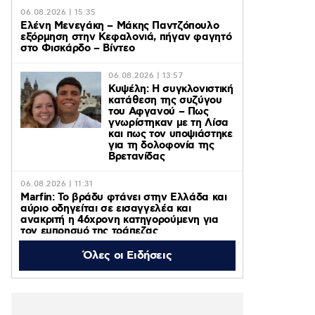
06.08.2026 | 15:35
Ελένη Μενεγάκη – Μάκης Παντζόπουλο
εξόρμηση στην Κεφαλονιά, πήγαν φαγητό
στο Φισκάρδο – Βίντεο
06.08.2026 | 13:57
Κυψέλη: Η συγκλονιστική
κατάθεση της συζύγου
του Αφγανού – Πως
γνωρίστηκαν με τη Λίσα
και πως τον υποψιάστηκε
για τη δολοφονία της
Βρετανίδας
06.08.2026 | 11:31
Marfin: Το βράδυ φτάνει στην Ελλάδα και
αύριο οδηγείται σε εισαγγελέα και
ανακριτή η 46χρονη κατηγορούμενη για
τον εμπρησμό της τράπεζας
Όλες οι Ειδήσεις
06.08.2026 | 11:23
Γαρυφαλλιά Καληφώνη: Διακοπές με
φίλους σε Πάρο και Κουφονήσια, χωρίς
τον Χρήστο Μάστορα – Φωτογραφίες