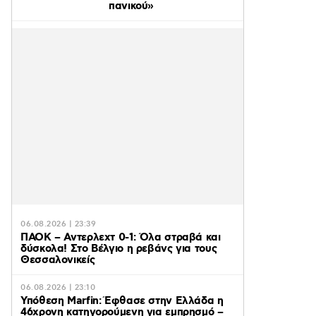
πανικού»
06.08.2026 | 23:39
ΠΑΟΚ – Αντερλεχτ 0-1: Όλα στραβά και
δύσκολα! Στο Βέλγιο η ρεβάνς για τους
Θεσσαλονικείς
06.08.2026 | 23:10
Υπόθεση Marfin: Έφθασε στην Ελλάδα η
46χρονη κατηγορούμενη για εμπρησμό –