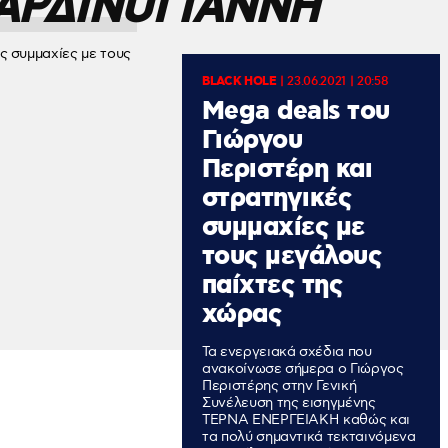
ΑΡΔΙΝΟΓΙΑΝΝΗ
BLACK HOLE
|
23.06.2021 | 20:58
Mega deals του
Γιώργου
Περιστέρη και
στρατηγικές
συμμαχίες με
τους μεγάλους
παίχτες της
χώρας
Τα ενεργειακά σχέδια που
ανακοίνωσε σήμερα ο Γιώργος
Περιστέρης στην Γενική
Συνέλευση της εισηγμένης
ΤΕΡΝΑ ΕΝΕΡΓΕΙΑΚΗ καθώς και
τα πολύ σημαντικά τεκταινόμενα