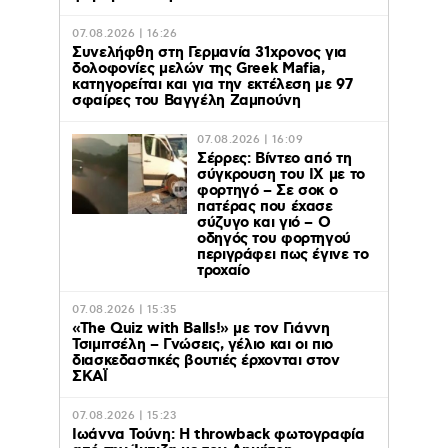
07.08.2026 | 16:26
Συνελήφθη στη Γερμανία 31χρονος για
δολοφονίες μελών της Greek Mafia,
κατηγορείται και για την εκτέλεση με 97
σφαίρες του Βαγγέλη Ζαμπούνη
07.08.2026 | 16:09
Σέρρες: Βίντεο από τη
σύγκρουση του ΙΧ με το
φορτηγό – Σε σοκ ο
πατέρας που έχασε
σύζυγο και γιό – Ο
οδηγός του φορτηγού
περιγράφει πως έγινε το
τροχαίο
07.08.2026 | 15:35
«The Quiz with Balls!» με τον Γιάννη
Τσιμιτσέλη – Γνώσεις, γέλιο και οι πιο
διασκεδαστικές βουτιές έρχονται στον
ΣΚΑΪ
07.08.2026 | 15:23
Ιωάννα Τούνη: Η throwback φωτογραφία