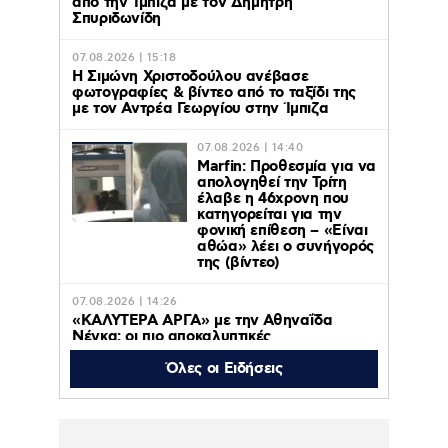
από την Ίμπιζα με τον Δημήτρη
Σπυριδωνίδη
07.08.2026 | 15:18
Η Σιμώνη Χριστοδούλου ανέβασε
φωτογραφίες & βίντεο από το ταξίδι της
με τον Αντρέα Γεωργίου στην Ίμπιζα
07.08.2026 | 14:40
Marfin: Προθεσμία για να
απολογηθεί την Τρίτη
έλαβε η 46χρονη που
κατηγορείται για την
φονική επίθεση – «Είναι
αθώα» λέει ο συνήγορός
της (βίντεο)
07.08.2026 | 14:26
«ΚΑΛΥΤΕΡΑ ΑΡΓΑ» με την Αθηναΐδα
Νέγκα: οι πιο αποκαλυπτικές
μεταμεσονύχτιες συνεντεύξεις
επιστρέφουν στο ACTION 24
Όλες οι Ειδήσεις
07.08.2026 | 12:59
Οργή στο Περού για το βίντεο της
σεξουαλικής επίθεσης μαέστρου σε