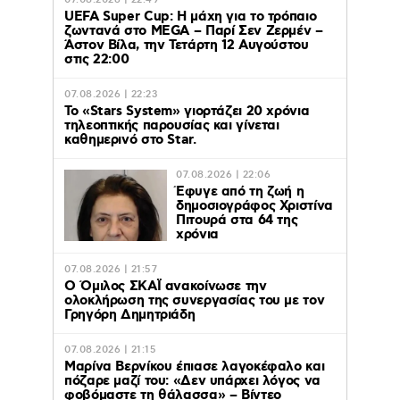
07.08.2026 | 22:49
UEFA Super Cup: Η μάχη για το τρόπαιο
ζωντανά στο MEGA – Παρί Σεν Ζερμέν –
Άστον Βίλα, την Τετάρτη 12 Αυγούστου
στις 22:00
07.08.2026 | 22:23
Το «Stars System» γιορτάζει 20 χρόνια
τηλεοπτικής παρουσίας και γίνεται
καθημερινό στο Star.
07.08.2026 | 22:06
Έφυγε από τη ζωή η
δημοσιογράφος Χριστίνα
Πιτουρά στα 64 της
χρόνια
07.08.2026 | 21:57
Ο Όμιλος ΣΚΑΪ ανακοίνωσε την
ολοκλήρωση της συνεργασίας του με τον
Γρηγόρη Δημητριάδη
07.08.2026 | 21:15
Μαρίνα Βερνίκου έπιασε λαγοκέφαλο και
πόζαρε μαζί του: «Δεν υπάρχει λόγος να
φοβόμαστε τη θάλασσα» – Βίντεο