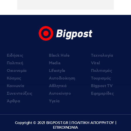
πιστέψουμε», λέει σοκαρισμένο το ζευγάρι
των Αμερικανών που «υιοθέτησε» τον
26χρονο Αφγανό στη Λέσβο
07.08.2026 | 09:21
«Στον Εξώστη» με τους Αντώνη Αντζολέτο
και Γιάννη Καντέλη – Έρχεται στον ΣΚΑΪ
100,3
Ειδήσεις
Black Hole
Τεχνολογία
Πολιτική
Media
Viral
Οικονομία
Lifestyle
Πολιτισμός
Κόσμος
Αυτοδιοίκηση
Τουρισμός
Κοινωνία
Αθλητικά
Bigpost TV
Συνεντεύξεις
Αυτοκίνητο
Εφημερίδες
Άρθρα
Υγεία
Copyright © 2021 BIGPOST.GR |
ΠΟΛΙΤΙΚΗ ΑΠΟΡΡΗΤΟΥ
|
ΕΠΙΚΟΙΝΩΝΙΑ