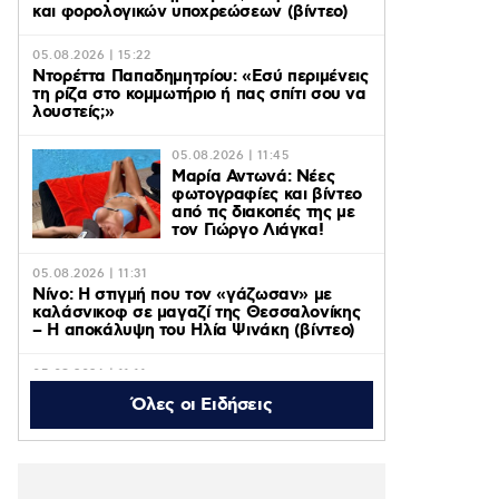
και φορολογικών υποχρεώσεων (βίντεο)
05.08.2026 | 15:22
Ντορέττα Παπαδημητρίου: «Εσύ περιμένεις
τη ρίζα στο κομμωτήριο ή πας σπίτι σου να
λουστείς;»
05.08.2026 | 11:45
Μαρία Αντωνά: Νέες
φωτογραφίες και βίντεο
από τις διακοπές της με
τον Γιώργο Λιάγκα!
05.08.2026 | 11:31
Νίνο: Η στιγμή που τον «γάζωσαν» με
καλάσνικοφ σε μαγαζί της Θεσσαλονίκης
– Η αποκάλυψη του Ηλία Ψινάκη (βίντεο)
05.08.2026 | 11:11
Axios: ΗΠΑ, Ιράν και Ομάν κοντά σε
Όλες οι Ειδήσεις
συμφωνία για το άνοιγμα των Στενών του
Ορμούζ – Οι όροι
05.08.2026 | 10:48
Η «Πρωινή Ζώνη» του ACTION 24