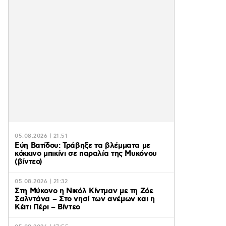
05.08.2026 | 21:51
Εύη Βατίδου: Τράβηξε τα βλέμματα με
κόκκινο μπικίνι σε παραλία της Μυκόνου
(βίντεο)
05.08.2026 | 21:32
Στη Μύκονο η Νικόλ Κίντμαν με τη Ζόε
Σαλντάνα – Στο νησί των ανέμων και η
Κέιτι Πέρι – Βίντεο