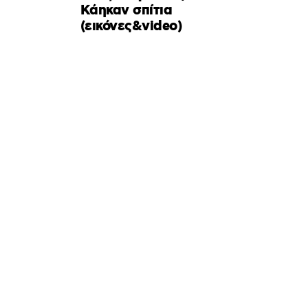
Κάηκαν σπίτια
(εικόνες&video)