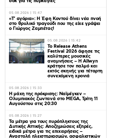
σοκ για τις πυρκαγιές
05.08.2026 | 15:47
«Τ’ αγόρια»: Η Έφη Κοντού δίνει νέα πνοή
στο θρυλικό τραγούδι που της είχε γράψει
ο Γιώργος Ζαμπέτας!
05.08.2026 | 15:42
Το Release Athens
Festival 2026 άφησε τις
καλύτερες μουσικές
αναμνήσεις – Η Allwyn
κράτησε τον παλμό και
εκτός σκηνής για τέταρτη
συνεχόμενη χρονιά
05.08.2026 | 15:33
Η μάχη της πρόκρισης: Ναϊμέγκεν –
Ολυμπιακός ζωντανά στο MEGA, Τρίτη 11
Αυγούστου στις 20:30
05.08.2026 | 15:27
Τα μέτρα για τους πυρόπληκτους της
Δυτικής Αττικής: Αποζημιώσεις εξπρές,
ειδικά μέτρα για τις επιχειρήσεις –
Αναστολή πλειστηριασμών, ασφαλιστικών