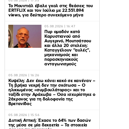
05.08.2026 | 17:55
Το Μουντιάλ έβαλε γκολ στις θεάσεις του
ERTFLIX και τον Ιούλιο με 22.551.894
views, για δεύτερο συνεχόμενο μήνα
05.08.2026 | 16:47
Πυρ ομαδόν κατά
Καρυστιανού από
Αυγερινό, Μουτσάτσου
και άλλα 20 στελέχη:
Καταγγέλουν “αυλές”,
μηχανισμούς και
παρασκηνιακούς
ανταγωνισμούς
05.08.2026 | 16:26
Κυψέλη: Δεν έχω κάνει κακό σε κανέναν –
Τη βρήκα νεκρή δεν την σκότωσα – Ο
ηλικιωμένος «συμβουλάτορας» και το
ταξίδι στην Αράχωβα – Όσα ισχυρίστηκε ο
26χρονος για τη δολοφονία της
Βρετανίδας
05.08.2026 | 15:56
Δυτική Αττική: Έχασε το 64% των δασών
της μέσα σε μία δεκαετία – Τα στοιχεία