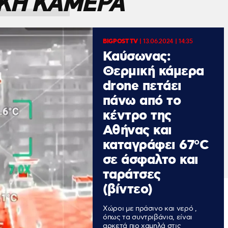
ΚΗ ΚΑΜΕΡΑ
BIGPOST TV
|
13.06.2024 | 14:35
Καύσωνας:
Θερμική κάμερα
drone πετάει
πάνω από το
κέντρο της
Αθήνας και
καταγράφει 67°C
σε άσφαλτο και
ταράτσες
(βίντεο)
Χώροι με πράσινο και νερό ,
όπως τα συντριβάνια, είναι
αρκετά πιο χαμηλά στις