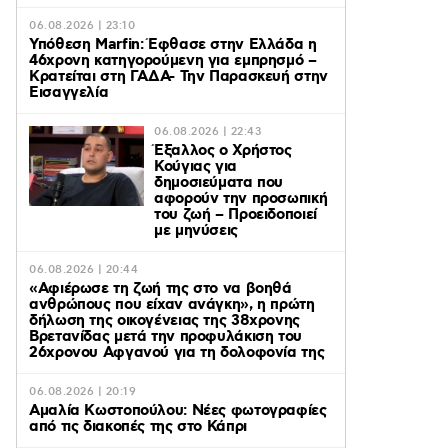
06.08.2026 | 23:10
Υπόθεση Marfin: Έφθασε στην Ελλάδα η
46χρονη κατηγορούμενη για εμπρησμό –
Κρατείται στη ΓΑΔΑ- Την Παρασκευή στην
Εισαγγελία
06.08.2026 | 22:43
Έξαλλος ο Χρήστος
Κούγιας για
δημοσιεύματα που
αφορούν την προσωπική
του ζωή – Προειδοποιεί
με μηνύσεις
06.08.2026 | 20:44
«Αφιέρωσε τη ζωή της στο να βοηθά
ανθρώπους που είχαν ανάγκη», η πρώτη
δήλωση της οικογένειας της 38χρονης
Βρετανίδας μετά την προφυλάκιση του
26χρονου Αφγανού για τη δολοφονία της
06.08.2026 | 20:19
Αμαλία Κωστοπούλου: Νέες φωτογραφίες
από τις διακοπές της στο Κάπρι