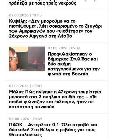
τράπεζα με τους τρείς νεκρούς
07.08.2026 | 10:05
Κυψέλη: «Δεν μπορούμε να το
πιστέψουμε», λέει σοκαρισμένο το ζευγάρι
των Αμερικανών που «υιοθέτησε» τον
26χρονο Αφγανό στη Λέσβο
07.08.2026 | 09:14
Προφυλακίστηκαν ο
δήμαρχος Στυλίδας και
δύο ακόμη
κατηγορούμενοι για την
φωτιά στη Βοιωτία
07.08.2026 | 00:07
Μάλια: Πώς πνίγηκε η 42χρονη τουρίστρια
μπροστά στα 3 ανήλικα παιδιά της – «Τα
παιδιά φώναζαν και έκλαιγαν, ήταν σε
κατάσταση πανικού»
06.08.2026 | 23:39
ΠΑΟΚ – Αντερλεχτ 0-1: Όλα στραβά και
δύσκολα! Στο Βέλγιο η ρεβάνς για τους
Θεσσαλονικείς