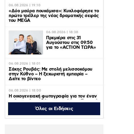
06.08.2026 | 19:10
«Δύο μαύρα πουκάμισα»: Κυκλοφόρησε το
πρώτο τρέϊλερ της νέας δραματικής σειράς
του MEGA
06.08.2026 | 18:38
Πρεμιέρα στις 31
Αυγούστου στις 09:50
για το «ACTION ΤΩΡΑ»
06.08.2026 | 18:01
Σάκης Ρουβάς: Με στολή μελισσοκόμου
στην Κύθνο – Η ξεχωριστή εμπειρία –
Δείτε το βίντεο
06.08.2026 | 18:00
Η οικογενειακή φωτογραφία για τον έναν
χρόνο από τον θάνατο της Λένας Σαμαρά
που δημοσίευσε ο αδερφός της, Κώστας
Όλες οι Ειδήσεις
06.08.2026 | 16:05
Κατερίνα Λιόλιου: Ο συνθέτης του
«Λογαριασμού» εξήγησε πώς έγινε viral το
τραγούδι – Βίντεο