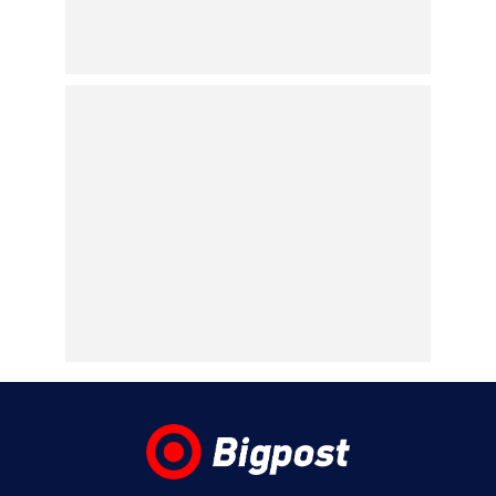
08.08.2026 | 15:20
Η Άννα Βίσση απόλαυσε μπάντα που
έπαιξε Τσιτσάνη σε δρόμο στο Φισκάρδο –
Δείτε βίντεο