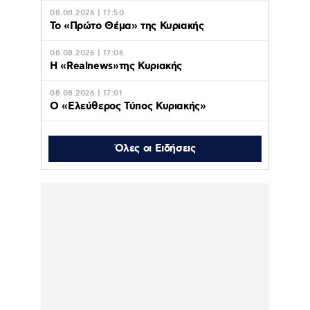
08.08.2026 | 17:50
Το «Πρώτο Θέμα» της Κυριακής
08.08.2026 | 17:06
Η «Realnews»της Κυριακής
08.08.2026 | 17:01
Ο «Eλεύθερος Τύπος Κυριακής»
08.08.2026 | 16:45
Το «Documento» της
Όλες οι Ειδήσεις
Κυριακής
08.08.2026 | 16:42
Οι διακοπές της Δούκισσας Νομικού στην
Πολυνησία με τα παιδιά της –
Φωτογραφίες
08.08.2026 | 16:35
Λυκαβηττός: Σε 57χρονη γυναίκα από την
Κυψέλη ανήκει το πτώμα που βρέθηκε σε
σπηλιά – Από πτώση ο θάνατος