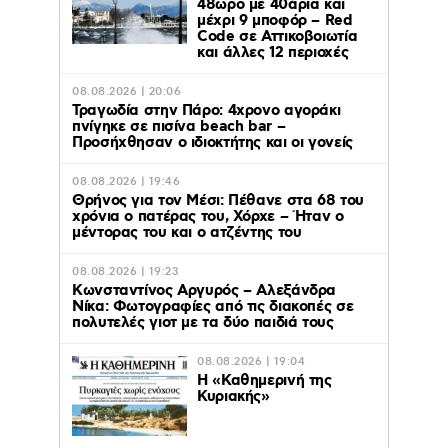
48ωρο με 40άρια και
μέχρι 9 μποφόρ – Red
Code σε Αττικοβοιωτία
και άλλες 12 περιοχές
08.08.2026 | 20:06
Τραγωδία στην Πάρο: 4χρονο αγοράκι
πνίγηκε σε πισίνα beach bar –
Προσήχθησαν ο ιδιοκτήτης και οι γονείς
08.08.2026 | 19:46
Θρήνος για τον Μέσι: Πέθανε στα 68 του
χρόνια ο πατέρας του, Χόρχε – Ήταν ο
μέντορας του και ο ατζέντης του
08.08.2026 | 19:23
Κωνσταντίνος Αργυρός – Αλεξάνδρα
Νίκα: Φωτογραφίες από τις διακοπές σε
πολυτελές γιοτ με τα δύο παιδιά τους
08.08.2026 | 19:04
H «Καθημερινή της
Κυριακής»