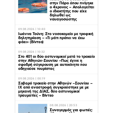
στην Πάρο όπου πνίγηκε
ο 4χρονος – Απολογείται
ο ιδιοκτήτης που είχε
δηλωθεί ως
ναυαγοσώστης
09.08.2026 | 10:40
Ιωάννα Τούνη: Στο νοσοκομείο με τροφική
δηλητηρίαση – «Τι μάτι πρέπει να έχω
φάει» (Βίντεο)
09.08.2026 | 10:32
Στο 401 οι δύο αστυνομικοί μετά το τροχαίο
στην Αθηνών-Σουνίου –Πως έγινε η
σφοδρή σύγκρουση με αυτοκίνητο που
οδηγούσε τουρίστας
09.08.2026 | 00:19
Σοβαρό τροχαίο στην Αθηνών –Σουνίου –
ΙΧ από αναστροφή συγκρούστηκε με με
μηχανή της ΔΙΑΣ, δύο αστυνομικοί
τραυματίες – Βίντεο
08.08.2026 | 20:53
Συναγερμός για φωτιές: