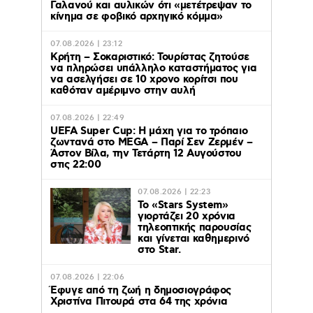
Γαλανού και αυλικών ότι «μετέτρεψαν το
κίνημα σε φοβικό αρχηγικό κόμμα»
07.08.2026 | 23:12
Κρήτη – Σοκαριστικό: Τουρίστας ζητούσε
να πληρώσει υπάλληλο καταστήματος για
να ασελγήσει σε 10 χρονο κορίτσι που
καθόταν αμέριμνο στην αυλή
07.08.2026 | 22:49
UEFA Super Cup: Η μάχη για το τρόπαιο
ζωντανά στο MEGA – Παρί Σεν Ζερμέν –
Άστον Βίλα, την Τετάρτη 12 Αυγούστου
στις 22:00
07.08.2026 | 22:23
Το «Stars System»
γιορτάζει 20 χρόνια
τηλεοπτικής παρουσίας
και γίνεται καθημερινό
στο Star.
07.08.2026 | 22:06
Έφυγε από τη ζωή η δημοσιογράφος
Χριστίνα Πιτουρά στα 64 της χρόνια