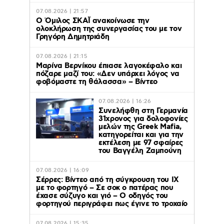
07.08.2026 | 21:57
Ο Όμιλος ΣΚΑΪ ανακοίνωσε την
ολοκλήρωση της συνεργασίας του με τον
Γρηγόρη Δημητριάδη
07.08.2026 | 21:15
Μαρίνα Βερνίκου έπιασε λαγοκέφαλο και
πόζαρε μαζί του: «Δεν υπάρχει λόγος να
φοβόμαστε τη θάλασσα» – Βίντεο
07.08.2026 | 16:26
Συνελήφθη στη Γερμανία
31χρονος για δολοφονίες
μελών της Greek Mafia,
κατηγορείται και για την
εκτέλεση με 97 σφαίρες
του Βαγγέλη Ζαμπούνη
07.08.2026 | 16:09
Σέρρες: Βίντεο από τη σύγκρουση του ΙΧ
με το φορτηγό – Σε σοκ ο πατέρας που
έχασε σύζυγο και γιό – Ο οδηγός του
φορτηγού περιγράφει πως έγινε το τροχαίο
07.08.2026 | 15:35