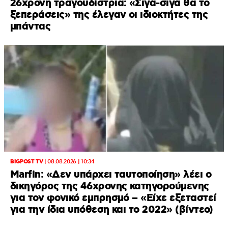
26χρονη τραγουδίστρια: «Σιγά-σιγά θα το
ξεπεράσεις» της έλεγαν οι ιδιοκτήτες της
μπάντας
BIGPOST TV
|
08.08.2026 | 10:34
Marfin: «Δεν υπάρχει ταυτοποίηση» λέει ο
δικηγόρος της 46χρονης κατηγορούμενης
για τον φονικό εμπρησμό – «Είχε εξεταστεί
για την ίδια υπόθεση και το 2022» (βίντεο)