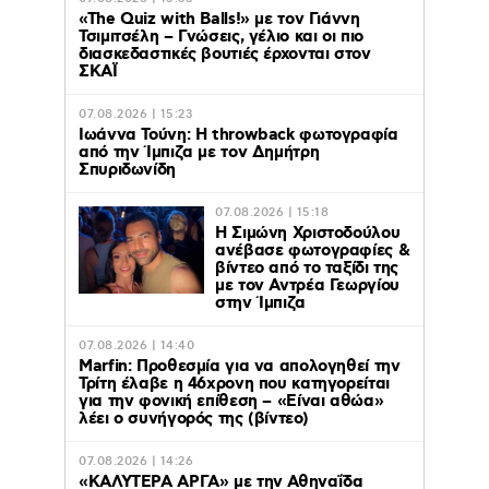
«The Quiz with Balls!» με τον Γιάννη
Τσιμιτσέλη – Γνώσεις, γέλιο και οι πιο
διασκεδαστικές βουτιές έρχονται στον
ΣΚΑΪ
07.08.2026 | 15:23
Ιωάννα Τούνη: Η throwback φωτογραφία
από την Ίμπιζα με τον Δημήτρη
Σπυριδωνίδη
07.08.2026 | 15:18
Η Σιμώνη Χριστοδούλου
ανέβασε φωτογραφίες &
βίντεο από το ταξίδι της
με τον Αντρέα Γεωργίου
στην Ίμπιζα
07.08.2026 | 14:40
Marfin: Προθεσμία για να απολογηθεί την
Τρίτη έλαβε η 46χρονη που κατηγορείται
για την φονική επίθεση – «Είναι αθώα»
λέει ο συνήγορός της (βίντεο)
07.08.2026 | 14:26
«ΚΑΛΥΤΕΡΑ ΑΡΓΑ» με την Αθηναΐδα