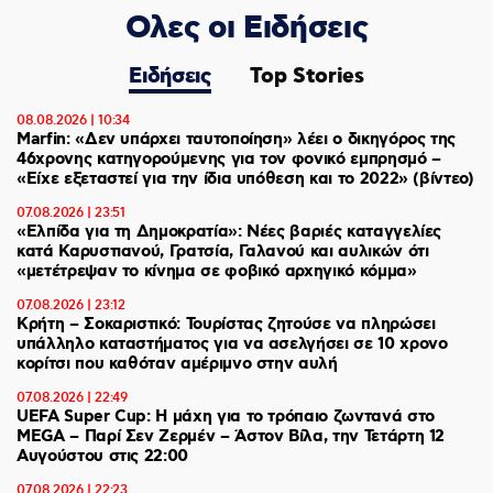
Ολες οι Ειδήσεις
Ειδήσεις
Top Stories
08.08.2026 | 10:34
Marfin: «Δεν υπάρχει ταυτοποίηση» λέει ο δικηγόρος της
46χρονης κατηγορούμενης για τον φονικό εμπρησμό –
«Είχε εξεταστεί για την ίδια υπόθεση και το 2022» (βίντεο)
07.08.2026 | 23:51
«Ελπίδα για τη Δημοκρατία»: Νέες βαριές καταγγελίες
κατά Καρυστιανού, Γρατσία, Γαλανού και αυλικών ότι
«μετέτρεψαν το κίνημα σε φοβικό αρχηγικό κόμμα»
07.08.2026 | 23:12
Κρήτη – Σοκαριστικό: Τουρίστας ζητούσε να πληρώσει
υπάλληλο καταστήματος για να ασελγήσει σε 10 χρονο
κορίτσι που καθόταν αμέριμνο στην αυλή
07.08.2026 | 22:49
UEFA Super Cup: Η μάχη για το τρόπαιο ζωντανά στο
MEGA – Παρί Σεν Ζερμέν – Άστον Βίλα, την Τετάρτη 12
Αυγούστου στις 22:00
07.08.2026 | 22:23