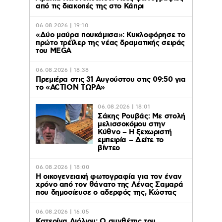
από τις διακοπές της στο Κάπρι
06.08.2026 | 19:10
«Δύο μαύρα πουκάμισα»: Κυκλοφόρησε το
πρώτο τρέϊλερ της νέας δραματικής σειράς
του MEGA
06.08.2026 | 18:38
Πρεμιέρα στις 31 Αυγούστου στις 09:50 για
το «ACTION ΤΩΡΑ»
06.08.2026 | 18:01
Σάκης Ρουβάς: Με στολή
μελισσοκόμου στην
Κύθνο – Η ξεχωριστή
εμπειρία – Δείτε το
βίντεο
06.08.2026 | 18:00
Η οικογενειακή φωτογραφία για τον έναν
χρόνο από τον θάνατο της Λένας Σαμαρά
που δημοσίευσε ο αδερφός της, Κώστας
06.08.2026 | 16:05
Κατερίνα Λιόλιου: Ο συνθέτης του