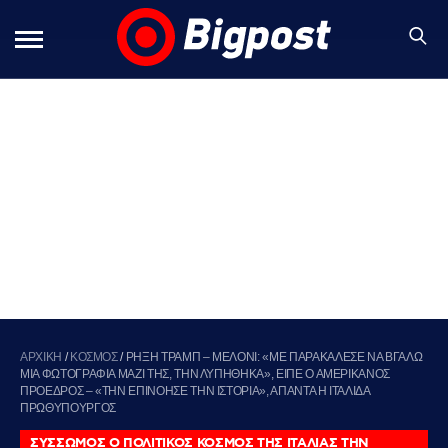
ΑΡΧΙΚΗ
/
ΚΟΣΜΟΣ
/
ΡΗΞΗ ΤΡΑΜΠ – ΜΕΛΟΝΙ: «ΜΕ ΠΑΡΑΚΑΛΕΣΕ ΝΑ ΒΓΑΛΩ
ΜΙΑ ΦΩΤΟΓΡΑΦΙΑ ΜΑΖΙ ΤΗΣ, ΤΗΝ ΛΥΠΗΘΗΚΑ», ΕΙΠΕ Ο ΑΜΕΡΙΚΑΝΟΣ
ΠΡΟΕΔΡΟΣ – «ΤΗΝ ΕΠΙΝΟΗΣΕ ΤΗΝ ΙΣΤΟΡΙΑ», ΑΠΑΝΤΑ Η ΙΤΑΛΙΔΑ
ΠΡΩΘΥΠΟΥΡΓΟΣ
ΣΥΣΣΩΜΟΣ Ο ΠΟΛΙΤΙΚΟΣ ΚΟΣΜΟΣ ΤΗΣ ΙΤΑΛΙΑΣ ΤΗΝ