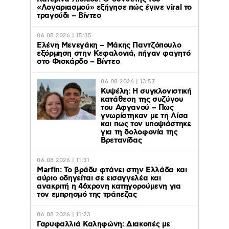
«Λογαριασμού» εξήγησε πώς έγινε viral το
τραγούδι – Βίντεο
06.08.2026 | 15:35
Ελένη Μενεγάκη – Μάκης Παντζόπουλο
εξόρμηση στην Κεφαλονιά, πήγαν φαγητό
στο Φισκάρδο – Βίντεο
06.08.2026 | 13:57
Κυψέλη: Η συγκλονιστική
κατάθεση της συζύγου
του Αφγανού – Πως
γνωρίστηκαν με τη Λίσα
και πως τον υποψιάστηκε
για τη δολοφονία της
Βρετανίδας
06.08.2026 | 11:31
Marfin: Το βράδυ φτάνει στην Ελλάδα και
αύριο οδηγείται σε εισαγγελέα και
ανακριτή η 46χρονη κατηγορούμενη για
τον εμπρησμό της τράπεζας
06.08.2026 | 11:23
Γαρυφαλλιά Καληφώνη: Διακοπές με