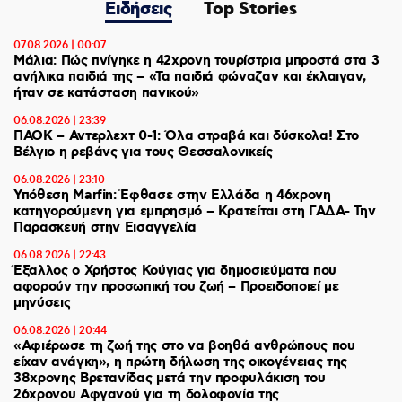
Ειδήσεις
Top Stories
07.08.2026 | 00:07
Μάλια: Πώς πνίγηκε η 42χρονη τουρίστρια μπροστά στα 3
ανήλικα παιδιά της – «Τα παιδιά φώναζαν και έκλαιγαν,
ήταν σε κατάσταση πανικού»
06.08.2026 | 23:39
ΠΑΟΚ – Αντερλεχτ 0-1: Όλα στραβά και δύσκολα! Στο
Βέλγιο η ρεβάνς για τους Θεσσαλονικείς
06.08.2026 | 23:10
Υπόθεση Marfin: Έφθασε στην Ελλάδα η 46χρονη
κατηγορούμενη για εμπρησμό – Κρατείται στη ΓΑΔΑ- Την
Παρασκευή στην Εισαγγελία
06.08.2026 | 22:43
Έξαλλος ο Χρήστος Κούγιας για δημοσιεύματα που
αφορούν την προσωπική του ζωή – Προειδοποιεί με
μηνύσεις
06.08.2026 | 20:44
«Αφιέρωσε τη ζωή της στο να βοηθά ανθρώπους που
είχαν ανάγκη», η πρώτη δήλωση της οικογένειας της
38χρονης Βρετανίδας μετά την προφυλάκιση του
26χρονου Αφγανού για τη δολοφονία της