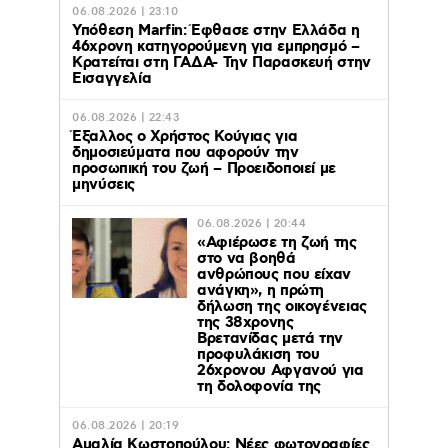
06.08.2026 | 23:10
Υπόθεση Marfin: Έφθασε στην Ελλάδα η
46χρονη κατηγορούμενη για εμπρησμό –
Κρατείται στη ΓΑΔΑ- Την Παρασκευή στην
Εισαγγελία
06.08.2026 | 22:43
Έξαλλος ο Χρήστος Κούγιας για
δημοσιεύματα που αφορούν την
προσωπική του ζωή – Προειδοποιεί με
μηνύσεις
06.08.2026 | 20:44
«Αφιέρωσε τη ζωή της
στο να βοηθά
ανθρώπους που είχαν
ανάγκη», η πρώτη
δήλωση της οικογένειας
της 38χρονης
Βρετανίδας μετά την
προφυλάκιση του
26χρονου Αφγανού για
τη δολοφονία της
06.08.2026 | 20:19
Αμαλία Κωστοπούλου: Νέες φωτογραφίες