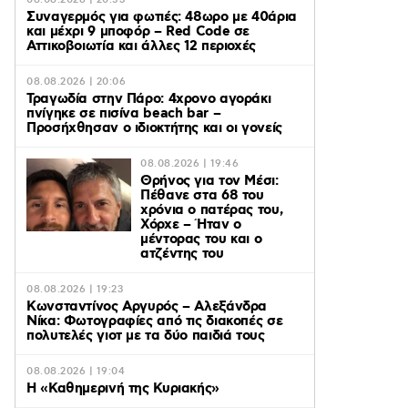
08.08.2026 | 20:53
Συναγερμός για φωτιές: 48ωρο με 40άρια
και μέχρι 9 μποφόρ – Red Code σε
Αττικοβοιωτία και άλλες 12 περιοχές
08.08.2026 | 20:06
Τραγωδία στην Πάρο: 4χρονο αγοράκι
πνίγηκε σε πισίνα beach bar –
Προσήχθησαν ο ιδιοκτήτης και οι γονείς
08.08.2026 | 19:46
Θρήνος για τον Μέσι:
Πέθανε στα 68 του
χρόνια ο πατέρας του,
Χόρχε – Ήταν ο
μέντορας του και ο
ατζέντης του
08.08.2026 | 19:23
Κωνσταντίνος Αργυρός – Αλεξάνδρα
Νίκα: Φωτογραφίες από τις διακοπές σε
πολυτελές γιοτ με τα δύο παιδιά τους
08.08.2026 | 19:04
H «Καθημερινή της Κυριακής»