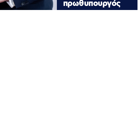
πρωθυπουργός
«Εγώ και η Ιταλία δεν
παρακαλάμε» , δήλωσε η Μελόνι.
Ο Αντόνιο Ταγιάνι ακύρωσε την
προγραμματισμένη επίσκεψή του
στις ΗΠΑ μετά τα σχόλια του
Ντόναλντ Τραμπ – Στο πλευρό
της Ιταλίδας πρωθυπουργού,
σύσσωμος ο πολιτικός κόσμος
της χώρας.