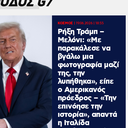
ΟΔΟΣ G7
ΚΟΣΜΟΣ
|
19.06.2026 | 18:55
Ρήξη Τράμπ –
Μελόνι: «Με
παρακάλεσε να
βγάλω μια
φωτογραφία μαζί
της, την
λυπήθηκα», είπε
ο Αμερικανός
πρόεδρος – «Την
επινόησε την
ιστορία», απαντά
η Ιταλίδα