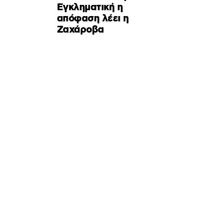
Εγκληματική η
απόφαση λέει η
Ζαχάροβα