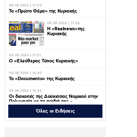
08.08.2026 | 17:50
Το «Πρώτο Θέμα» της Κυριακής
08.08.2026 | 17:06
Η «Realnews»της
Κυριακής
08.08.2026 | 17:01
Ο «Eλεύθερος Τύπος Κυριακής»
08.08.2026 | 16:45
Το «Documento» της Κυριακής
08.08.2026 | 16:42
Οι διακοπές της Δούκισσας Νομικού στην
Πολυνησία με τα παιδιά της –
Φωτογραφίες
Όλες οι Ειδήσεις
08.08.2026 | 16:35
Λυκαβηττός: Σε 57χρονη
γυναίκα από την Κυψέλη
ανήκει το πτώμα που