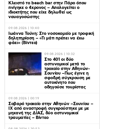
Κλειστό το beach bar στην Πάρο όπου
πνίγηκε ο 4χρονος – Απολογείται ο
ιδιοκτήτης που είχε δηλωθεί ως
ναυαγοσώστης
09.08.2026 | 10:40
Ιωάννα Τούνη: Στο νοσοκομείο με τροφική
δηλητηρίαση – «Τι μάτι πρέπει να έχω
φάει» (Βίντεο)
09.08.2026 | 10:32
Στο 401 οι δύο
αστυνομικοί μετά το
τροχαίο στην Αθηνών-
Σουνίου –Πως έγινε η
σφοδρή σύγκρουση με
αυτοκίνητο που
οδηγούσε τουρίστας
09.08.2026 | 00:19
Σοβαρό τροχαίο στην Αθηνών –Σουνίου –
ΙΧ από αναστροφή συγκρούστηκε με με
μηχανή της ΔΙΑΣ, δύο αστυνομικοί
τραυματίες – Βίντεο