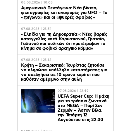
08.08.2026 | 10:08
Αμερικανικό Πεντάγωνο: Νέα βίντεο,
φωτογραφίες και αναφορές για UFO – Το
«τρίγωνο» και οι «ψυχρές σφαίρες»
07.08.2026 | 23:51
«Ελπίδα για τη Δημοκρατία»: Νέες βαριές
καταγγελίες κατά Καρυστιανού, Γρατσία,
Γαλανού και αυλικών ότι «μετέτρεψαν το
κίνημα σε φοβικό αρχηγικό κόμμα»
07.08.2026 | 23:12
Κρήτη – Σοκαριστικό: Τουρίστας ζητούσε
να πληρώσει υπάλληλο καταστήματος για
να ασελγήσει σε 10 χρονο κορίτσι που
καθόταν αμέριμνο στην αυλή
07.08.2026 | 22:49
UEFA Super Cup: Η μάχη
για το τρόπαιο ζωντανά
στο MEGA – Παρί Σεν
Ζερμέν – Άστον Βίλα,
την Τετάρτη 12
Αυγούστου στις 22:00