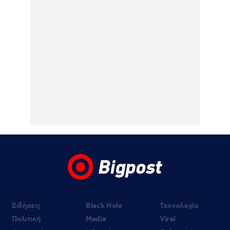
07.08.2026 | 16:09
Σέρρες: Βίντεο από τη σύγκρουση του ΙΧ
με το φορτηγό – Σε σοκ ο πατέρας που
έχασε σύζυγο και γιό – Ο οδηγός του
φορτηγού περιγράφει πως έγινε το τροχαίο
07.08.2026 | 15:35
«The Quiz with Balls!» με τον Γιάννη
Τσιμιτσέλη – Γνώσεις, γέλιο και οι πιο
διασκεδαστικές βουτιές έρχονται στον
ΣΚΑΪ
Ειδήσεις
Black Hole
Τεχνολογία
Πολιτική
Media
Viral