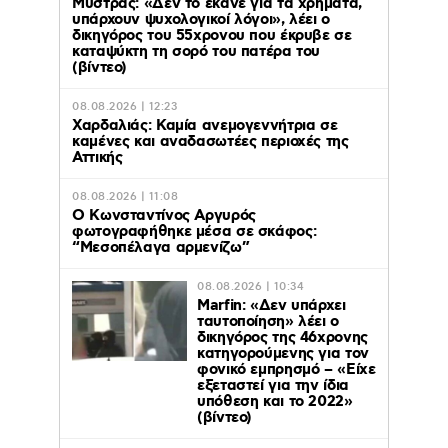
Μυστράς: «Δεν το έκανε για τα χρήματα,
υπάρχουν ψυχολογικοί λόγοι», λέει ο
δικηγόρος του 55χρονου που έκρυβε σε
καταψύκτη τη σορό του πατέρα του
(βίντεο)
08.08.2026 | 12:23
Χαρδαλιάς: Καμία ανεμογεννήτρια σε
καμένες και αναδασωτέες περιοχές της
Αττικής
08.08.2026 | 11:08
Ο Κωνσταντίνος Αργυρός
φωτογραφήθηκε μέσα σε σκάφος:
“Μεσοπέλαγα αρμενίζω”
08.08.2026 | 10:34
Marfin: «Δεν υπάρχει
ταυτοποίηση» λέει ο
δικηγόρος της 46χρονης
κατηγορούμενης για τον
φονικό εμπρησμό – «Είχε
εξεταστεί για την ίδια
υπόθεση και το 2022»
(βίντεο)