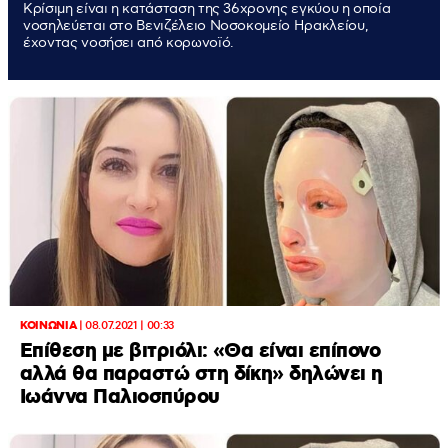
Κρίσιμη είναι η κατάσταση της 36χρονης εγκύου η οποία
νοσηλεύεται στο Βενιζέλειο Νοσοκομείο Ηρακλείου,
έχοντας νοσήσει από κορωνοϊό.
ΚΟΙΝΩΝΙΑ
|
08.07.2021 | 00:33
Επίθεση με βιτριόλι: «Θα είναι επίπονο
αλλά θα παραστώ στη δίκη» δηλώνει η
Ιωάννα Παλιοσπύρου