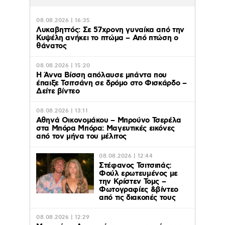
08.08.2026 | 16:35
Λυκαβηττός: Σε 57χρονη γυναίκα από την
Κυψέλη ανήκει το πτώμα – Από πτώση ο
θάνατος
08.08.2026 | 15:20
Η Άννα Βίσση απόλαυσε μπάντα που
έπαιξε Τσιτσάνη σε δρόμο στο Φισκάρδο –
Δείτε βίντεο
08.08.2026 | 13:11
Αθηνά Οικονομάκου – Μπρούνο Τσερέλα
στα Μπόρα Μπόρα: Mαγευτικές εικόνες
από τον μήνα του μέλιτος
08.08.2026 | 12:44
Στέφανος Τσιτσιπάς:
Φούλ ερωτευμένος με
την Κρίστεν Τομς –
Φωτογραφίες &βίντεο
από τις διακοπές τους
08.08.2026 | 12:29