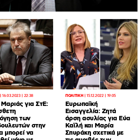
|
16.03.2023 | 22:38
ΠΟΛΙΤΙΚΗ
|
15.12.2022 | 19:05
 Μαριάς για ΣτΕ:
Ευρωπαϊκή
σθετη
Εισαγγελία: Ζητά
όγηση των
άρση ασυλίας για Εύα
ουλευτών στην
Καϊλή και Μαρία
α μπορεί να
Σπυράκη σχετικά με