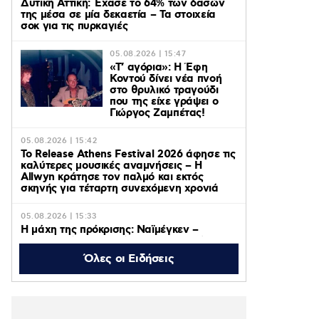
Δυτική Αττική: Έχασε το 64% των δασών
της μέσα σε μία δεκαετία – Τα στοιχεία
σοκ για τις πυρκαγιές
05.08.2026 | 15:47
«Τ’ αγόρια»: Η Έφη
Κοντού δίνει νέα πνοή
στο θρυλικό τραγούδι
που της είχε γράψει ο
Γιώργος Ζαμπέτας!
05.08.2026 | 15:42
Το Release Athens Festival 2026 άφησε τις
καλύτερες μουσικές αναμνήσεις – Η
Allwyn κράτησε τον παλμό και εκτός
σκηνής για τέταρτη συνεχόμενη χρονιά
05.08.2026 | 15:33
Η μάχη της πρόκρισης: Ναϊμέγκεν –
Ολυμπιακός ζωντανά στο MEGA, Τρίτη 11
Αυγούστου στις 20:30
Όλες οι Ειδήσεις
05.08.2026 | 15:27
Τα μέτρα για τους πυρόπληκτους της
Δυτικής Αττικής: Αποζημιώσεις εξπρές,
ειδικά μέτρα για τις επιχειρήσεις –