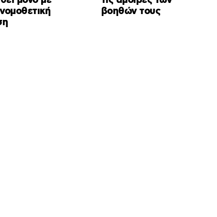
θεί μόνο με
τις αμοιβές των
 νομοθετική
βοηθών τους
ση