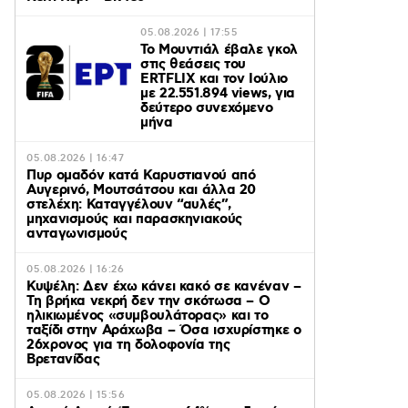
05.08.2026 | 17:55
Το Μουντιάλ έβαλε γκολ
στις θεάσεις του
ERTFLIX και τον Ιούλιο
με 22.551.894 views, για
δεύτερο συνεχόμενο
μήνα
05.08.2026 | 16:47
Πυρ ομαδόν κατά Καρυστιανού από
Αυγερινό, Μουτσάτσου και άλλα 20
στελέχη: Καταγγέλουν “αυλές”,
μηχανισμούς και παρασκηνιακούς
ανταγωνισμούς
05.08.2026 | 16:26
Κυψέλη: Δεν έχω κάνει κακό σε κανέναν –
Τη βρήκα νεκρή δεν την σκότωσα – Ο
ηλικιωμένος «συμβουλάτορας» και το
ταξίδι στην Αράχωβα – Όσα ισχυρίστηκε ο
26χρονος για τη δολοφονία της
Βρετανίδας
05.08.2026 | 15:56