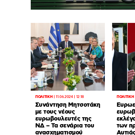
ΠΟΛΙΤΙΚΗ
|
11.06.2024 | 12:18
ΠΟΛΙΤΙΚΗ
Συνάντηση Μητσοτάκη
Ευρωε
με τους νέους
ευρωβ
ευρωβουλευτές της
εκλέγ
ΝΔ – Τα σενάρια του
των π
ανασχηματισμού
Αυτιά