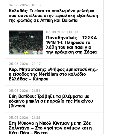
06.08.2026 | 10:38
Κολυδάς: Τι είναι το «πολωμένο μελτέμι»
που συνετέλεσε στην εφιαλτική εξάπλωση
της φωτιάς σε Αττική και Βοιωτία
06.08.2026 | 00:13
Παναθηναϊκός – ΤΣΣΚΑ
1948 1-1: Πλήρωσε τα
λάθη του και πάει για
την πρόκριση στη Σόφια
05.08.2026 | 22:47
Κυρ. Μητσοτάκης: «Ψήφος εμπιστοσύνης»
η είσοδος της Meridiam στο καλώδιο
Ελλάδας – Κύπρου
05.08.2026 | 21:51
Εύη Βατίδου: Τράβηξε τα βλέμματα με
κόκκινο μπικίνι σε παραλία της Μυκόνου
(βίντεο)
05.08.2026 | 21:32
Στη Μύκονο η Νικόλ Κίντμαν με τη Ζόε
Σαλντάνα – Στο νησί των ανέμων και η
Κέιτι Πέρι – Βίντεο