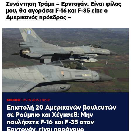
Συνάντηση Τράμπ – Ερντογάν: Είναι φίλος
μου, θα αγοράσει F-16 και F-35 είπε ο
Αμερικανός πρόεδρος –
ΚΟΣΜΟΣ
|
25.09.2025 | 18:59
Επιστολή 20 Αμερικανών βουλευτών
σε Ρούμπιο και Χέγκσεθ: Μην
πουλήσετε F-16 και F-35 στον
Ερντογάν, είναι παράνομο