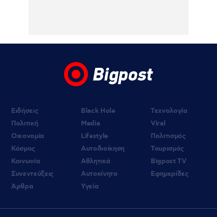
και φορολογικών υποχρεώσεων (βίντεο)
05.08.2026 | 15:22
Ντορέττα Παπαδημητρίου: «Εσύ περιμένεις
τη ρίζα στο κομμωτήριο ή πας σπίτι σου να
λουστείς;»
Ειδήσεις
Black Hole
Τεχνολογία
Πολιτική
Media
Viral
Οικονομία
Lifestyle
Πολιτισμός
Κόσμος
Αυτοδιοίκηση
Τουρισμός
Κοινωνία
Αθλητικά
Bigpost TV
Συνεντεύξεις
Αυτοκίνητο
Εφημερίδες
Άρθρα
Υγεία