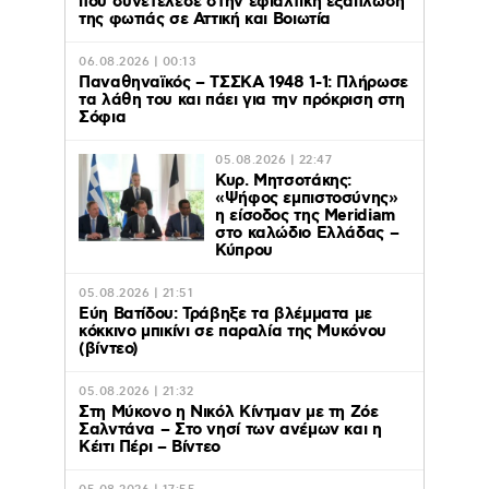
που συνετέλεσε στην εφιαλτική εξάπλωση
της φωτιάς σε Αττική και Βοιωτία
06.08.2026 | 00:13
Παναθηναϊκός – ΤΣΣΚΑ 1948 1-1: Πλήρωσε
τα λάθη του και πάει για την πρόκριση στη
Σόφια
05.08.2026 | 22:47
Κυρ. Μητσοτάκης:
«Ψήφος εμπιστοσύνης»
η είσοδος της Meridiam
στο καλώδιο Ελλάδας –
Κύπρου
05.08.2026 | 21:51
Εύη Βατίδου: Τράβηξε τα βλέμματα με
κόκκινο μπικίνι σε παραλία της Μυκόνου
(βίντεο)
05.08.2026 | 21:32
Στη Μύκονο η Νικόλ Κίντμαν με τη Ζόε
Σαλντάνα – Στο νησί των ανέμων και η
Κέιτι Πέρι – Βίντεο