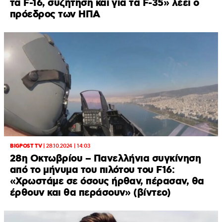
τα F-16, συζήτηση και για τα F-35» λέει ο
πρόεδρος των ΗΠΑ
BIGPOST TV
|
28.10.2024 | 14:03
28η Οκτωβρίου – Πανελλήνια συγκίνηση
από το μήνυμα του πιλότου του F16:
«Χρωστάμε σε όσους ήρθαν, πέρασαν, θα
έρθουν και θα περάσουν» (βίντεο)