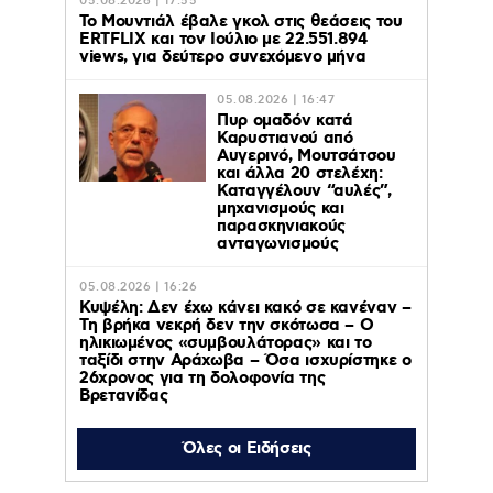
05.08.2026 | 17:55
Το Μουντιάλ έβαλε γκολ στις θεάσεις του
ERTFLIX και τον Ιούλιο με 22.551.894
views, για δεύτερο συνεχόμενο μήνα
05.08.2026 | 16:47
Πυρ ομαδόν κατά
Καρυστιανού από
Αυγερινό, Μουτσάτσου
και άλλα 20 στελέχη:
Καταγγέλουν “αυλές”,
μηχανισμούς και
παρασκηνιακούς
ανταγωνισμούς
05.08.2026 | 16:26
Κυψέλη: Δεν έχω κάνει κακό σε κανέναν –
Τη βρήκα νεκρή δεν την σκότωσα – Ο
ηλικιωμένος «συμβουλάτορας» και το
ταξίδι στην Αράχωβα – Όσα ισχυρίστηκε ο
26χρονος για τη δολοφονία της
Βρετανίδας
05.08.2026 | 15:56
Όλες οι Ειδήσεις
Δυτική Αττική: Έχασε το 64% των δασών
της μέσα σε μία δεκαετία – Τα στοιχεία