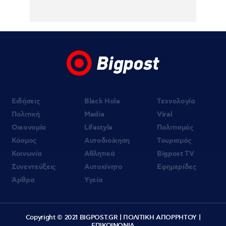
ταξίδι στην Αράχωβα – Όσα ισχυρίστηκε ο
26χρονος για τη δολοφονία της
Βρετανίδας
Ειδήσεις
Black Hole
Τεχνολογία
Πολιτική
Media
Viral
Οικονομία
Lifestyle
Πολιτισμός
Κόσμος
Αυτοδιοίκηση
Τουρισμός
Κοινωνία
Αθλητικά
Bigpost TV
Συνεντεύξεις
Αυτοκίνητο
Εφημερίδες
Άρθρα
Υγεία
Copyright © 2021 BIGPOST.GR |
ΠΟΛΙΤΙΚΗ ΑΠΟΡΡΗΤΟΥ
|
ΕΠΙΚΟΙΝΩΝΙΑ