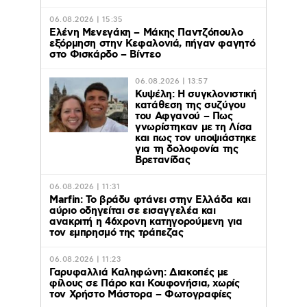
06.08.2026 | 15:35
Ελένη Μενεγάκη – Μάκης Παντζόπουλο
εξόρμηση στην Κεφαλονιά, πήγαν φαγητό
στο Φισκάρδο – Βίντεο
06.08.2026 | 13:57
Κυψέλη: Η συγκλονιστική
κατάθεση της συζύγου
του Αφγανού – Πως
γνωρίστηκαν με τη Λίσα
και πως τον υποψιάστηκε
για τη δολοφονία της
Βρετανίδας
06.08.2026 | 11:31
Marfin: Το βράδυ φτάνει στην Ελλάδα και
αύριο οδηγείται σε εισαγγελέα και
ανακριτή η 46χρονη κατηγορούμενη για
τον εμπρησμό της τράπεζας
06.08.2026 | 11:23
Γαρυφαλλιά Καληφώνη: Διακοπές με
φίλους σε Πάρο και Κουφονήσια, χωρίς
τον Χρήστο Μάστορα – Φωτογραφίες