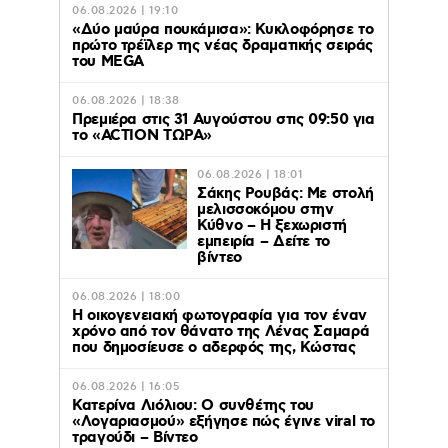
06.08.2026 | 19:10
«Δύο μαύρα πουκάμισα»: Κυκλοφόρησε το
πρώτο τρέϊλερ της νέας δραματικής σειράς
του MEGA
06.08.2026 | 18:38
Πρεμιέρα στις 31 Αυγούστου στις 09:50 για
το «ACTION ΤΩΡΑ»
06.08.2026 | 18:01
Σάκης Ρουβάς: Με στολή
μελισσοκόμου στην
Κύθνο – Η ξεχωριστή
εμπειρία – Δείτε το
βίντεο
06.08.2026 | 18:00
Η οικογενειακή φωτογραφία για τον έναν
χρόνο από τον θάνατο της Λένας Σαμαρά
που δημοσίευσε ο αδερφός της, Κώστας
06.08.2026 | 16:05
Κατερίνα Λιόλιου: Ο συνθέτης του
«Λογαριασμού» εξήγησε πώς έγινε viral το
τραγούδι – Βίντεο