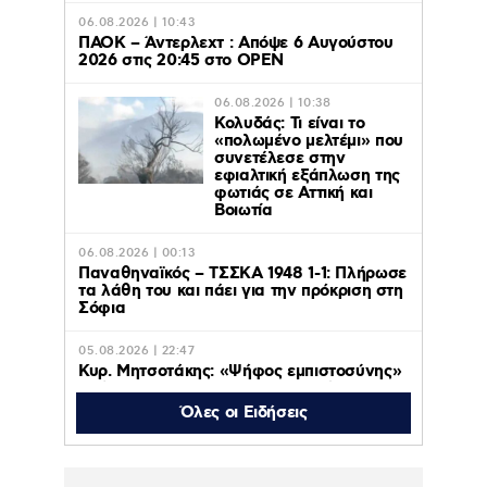
06.08.2026 | 10:43
ΠΑΟΚ – Άντερλεχτ : Απόψε 6 Αυγούστου
2026 στις 20:45 στο ΟΡΕΝ
06.08.2026 | 10:38
Κολυδάς: Τι είναι το
«πολωμένο μελτέμι» που
συνετέλεσε στην
εφιαλτική εξάπλωση της
φωτιάς σε Αττική και
Βοιωτία
06.08.2026 | 00:13
Παναθηναϊκός – ΤΣΣΚΑ 1948 1-1: Πλήρωσε
τα λάθη του και πάει για την πρόκριση στη
Σόφια
05.08.2026 | 22:47
Κυρ. Μητσοτάκης: «Ψήφος εμπιστοσύνης»
η είσοδος της Meridiam στο καλώδιο
Ελλάδας – Κύπρου
Όλες οι Ειδήσεις
05.08.2026 | 21:51
Εύη Βατίδου: Τράβηξε τα βλέμματα με