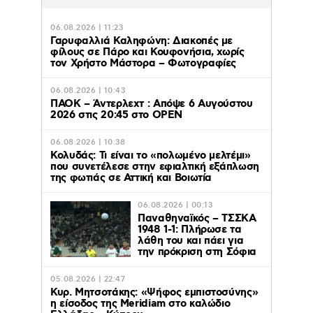
06.08.2026 | 11:23
Γαρυφαλλιά Καληφώνη: Διακοπές με
φίλους σε Πάρο και Κουφονήσια, χωρίς
τον Χρήστο Μάστορα – Φωτογραφίες
06.08.2026 | 10:43
ΠΑΟΚ – Άντερλεχτ : Απόψε 6 Αυγούστου
2026 στις 20:45 στο ΟΡΕΝ
06.08.2026 | 10:38
Κολυδάς: Τι είναι το «πολωμένο μελτέμι»
που συνετέλεσε στην εφιαλτική εξάπλωση
της φωτιάς σε Αττική και Βοιωτία
06.08.2026 | 00:13
Παναθηναϊκός – ΤΣΣΚΑ
1948 1-1: Πλήρωσε τα
λάθη του και πάει για
την πρόκριση στη Σόφια
05.08.2026 | 22:47
Κυρ. Μητσοτάκης: «Ψήφος εμπιστοσύνης»
η είσοδος της Meridiam στο καλώδιο