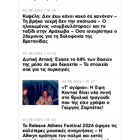
05.08.2026 | 16:26
Κυψέλη: Δεν έχω κάνει κακό σε κανέναν –
Τη βρήκα νεκρή δεν την σκότωσα – Ο
ηλικιωμένος «συμβουλάτορας» και το
ταξίδι στην Αράχωβα – Όσα ισχυρίστηκε ο
26χρονος για τη δολοφονία της
Βρετανίδας
05.08.2026 | 15:56
Δυτική Αττική: Έχασε το 64% των δασών
της μέσα σε μία δεκαετία – Τα στοιχεία
σοκ για τις πυρκαγιές
05.08.2026 | 15:47
«Τ’ αγόρια»: Η Έφη
Κοντού δίνει νέα πνοή
στο θρυλικό τραγούδι
που της είχε γράψει ο
Γιώργος Ζαμπέτας!
05.08.2026 | 15:42
Το Release Athens Festival 2026 άφησε τις
καλύτερες μουσικές αναμνήσεις – Η
Allwyn κράτησε τον παλμό και εκτός