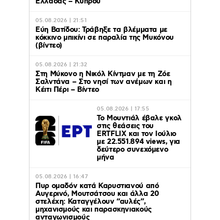
Ελλάδας – Κύπρου
05.08.2026 | 21:51
Εύη Βατίδου: Τράβηξε τα βλέμματα με
κόκκινο μπικίνι σε παραλία της Μυκόνου
(βίντεο)
05.08.2026 | 21:32
Στη Μύκονο η Νικόλ Κίντμαν με τη Ζόε
Σαλντάνα – Στο νησί των ανέμων και η
Κέιτι Πέρι – Βίντεο
05.08.2026 | 17:55
Το Μουντιάλ έβαλε γκολ
στις θεάσεις του
ERTFLIX και τον Ιούλιο
με 22.551.894 views, για
δεύτερο συνεχόμενο
μήνα
05.08.2026 | 16:47
Πυρ ομαδόν κατά Καρυστιανού από
Αυγερινό, Μουτσάτσου και άλλα 20
στελέχη: Καταγγέλουν “αυλές”,
μηχανισμούς και παρασκηνιακούς
ανταγωνισμούς