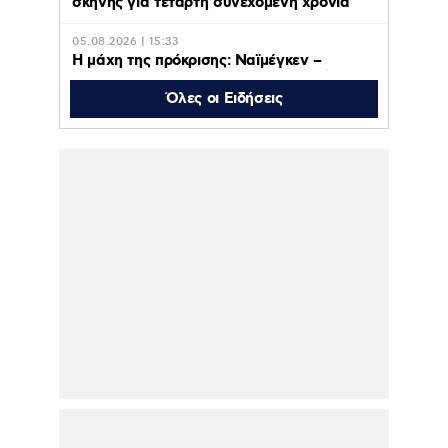
σκηνής για τέταρτη συνεχόμενη χρονιά
05.08.2026 | 15:33
Η μάχη της πρόκρισης: Ναϊμέγκεν –
Ολυμπιακός ζωντανά στο MEGA, Τρίτη 11
Αυγούστου στις 20:30
Όλες οι Ειδήσεις
05.08.2026 | 15:27
Τα μέτρα για τους πυρόπληκτους της
Δυτικής Αττικής: Αποζημιώσεις εξπρές,
ειδικά μέτρα για τις επιχειρήσεις –
Αναστολή πλειστηριασμών, ασφαλιστικών
και φορολογικών υποχρεώσεων (βίντεο)
05.08.2026 | 15:22
Ντορέττα
Παπαδημητρίου: «Εσύ
περιμένεις τη ρίζα στο
κομμωτήριο ή πας σπίτι
σου να λουστείς;»
05.08.2026 | 11:45
Μαρία Αντωνά: Νέες φωτογραφίες και
βίντεο από τις διακοπές της με τον Γιώργο
Λιάγκα!