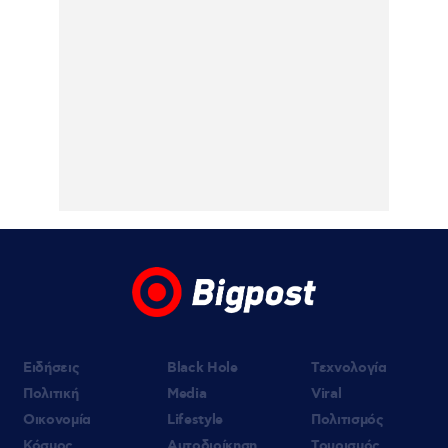
05.08.2026 | 11:31
Νίνο: Η στιγμή που τον «γάζωσαν» με
καλάσνικοφ σε μαγαζί της Θεσσαλονίκης
– Η αποκάλυψη του Ηλία Ψινάκη (βίντεο)
05.08.2026 | 11:11
Axios: ΗΠΑ, Ιράν και Ομάν κοντά σε
συμφωνία για το άνοιγμα των Στενών του
Ορμούζ – Οι όροι
Ειδήσεις
Black Hole
Τεχνολογία
Πολιτική
Media
Viral
Οικονομία
Lifestyle
Πολιτισμός
Κόσμος
Αυτοδιοίκηση
Τουρισμός