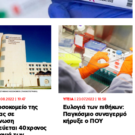
.08.2022 | 19:47
ΥΓΕΙΑ
|
23.07.2022 | 18:58
οσοκομείο της
Ευλογιά των πιθήκων:
ας σε
Παγκόσμιο συναγερμό
νωση
κήρυξε ο ΠΟΥ
εύεται 40χρονος