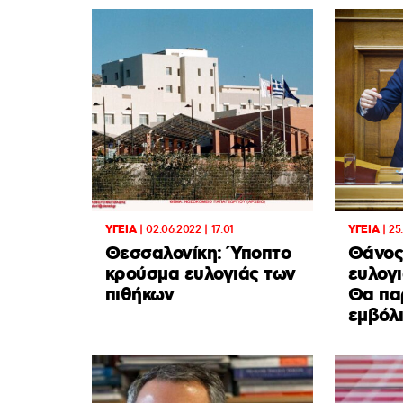
ΥΓΕΙΑ
|
02.06.2022 | 17:01
ΥΓΕΙΑ
|
25
Θεσσαλονίκη: Ύποπτο
Θάνος
κρούσμα ευλογιάς των
ευλογι
πιθήκων
Θα πα
εμβόλ