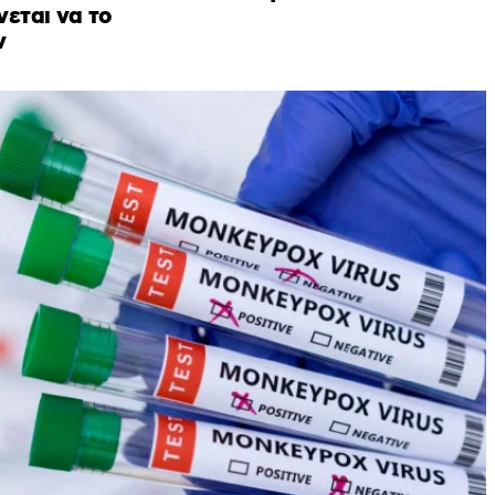
εται να το
ν