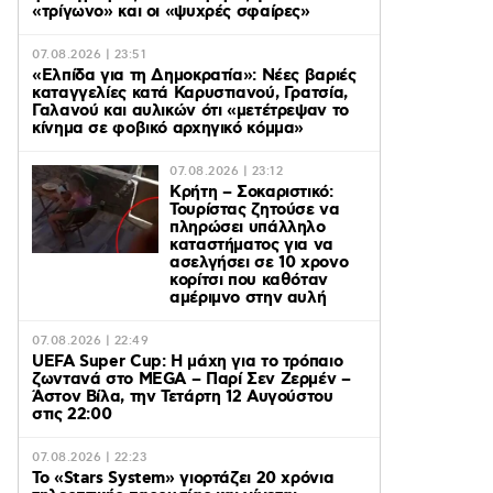
«τρίγωνο» και οι «ψυχρές σφαίρες»
07.08.2026 | 23:51
«Ελπίδα για τη Δημοκρατία»: Νέες βαριές
καταγγελίες κατά Καρυστιανού, Γρατσία,
Γαλανού και αυλικών ότι «μετέτρεψαν το
κίνημα σε φοβικό αρχηγικό κόμμα»
07.08.2026 | 23:12
Κρήτη – Σοκαριστικό:
Τουρίστας ζητούσε να
πληρώσει υπάλληλο
καταστήματος για να
ασελγήσει σε 10 χρονο
κορίτσι που καθόταν
αμέριμνο στην αυλή
07.08.2026 | 22:49
UEFA Super Cup: Η μάχη για το τρόπαιο
ζωντανά στο MEGA – Παρί Σεν Ζερμέν –
Άστον Βίλα, την Τετάρτη 12 Αυγούστου
στις 22:00
07.08.2026 | 22:23
Το «Stars System» γιορτάζει 20 χρόνια