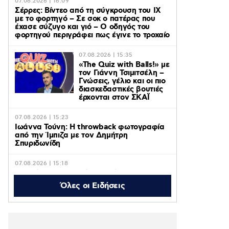
07.08.2026 | 16:09
Σέρρες: Βίντεο από τη σύγκρουση του ΙΧ
με το φορτηγό – Σε σοκ ο πατέρας που
έχασε σύζυγο και γιό – Ο οδηγός του
φορτηγού περιγράφει πως έγινε το τροχαίο
07.08.2026 | 15:35
«The Quiz with Balls!» με
τον Γιάννη Τσιμιτσέλη –
Γνώσεις, γέλιο και οι πιο
διασκεδαστικές βουτιές
έρχονται στον ΣΚΑΪ
07.08.2026 | 15:23
Ιωάννα Τούνη: Η throwback φωτογραφία
από την Ίμπιζα με τον Δημήτρη
Σπυριδωνίδη
07.08.2026 | 15:18
Η Σιμώνη Χριστοδούλου ανέβασε
φωτογραφίες & βίντεο από το ταξίδι της
Όλες οι Ειδήσεις
με τον Αντρέα Γεωργίου στην Ίμπιζα
07.08.2026 | 14:40
Marfin: Προθεσμία για να απολογηθεί την
Τρίτη έλαβε η 46χρονη που κατηγορείται