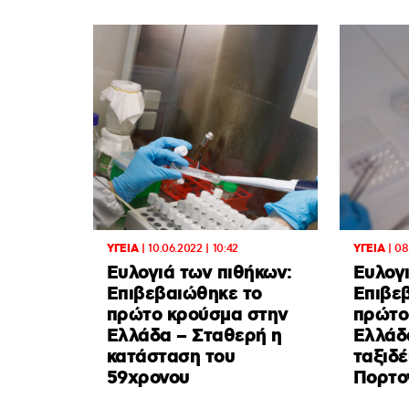
ΥΓΕΙΑ
|
10.06.2022 | 10:42
ΥΓΕΙΑ
|
08
Ευλογιά των πιθήκων:
Ευλογι
Επιβεβαιώθηκε το
Επιβε
πρώτο κρούσμα στην
πρώτο
Ελλάδα – Σταθερή η
Ελλάδ
κατάσταση του
ταξιδέ
59χρονου
Πορτο