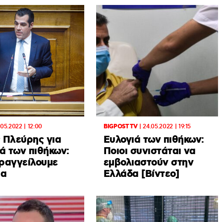
.05.2022 | 12:00
BIGPOST TV
|
24.05.2022 | 19:15
 Πλεύρης για
Ευλογιά των πιθήκων:
ά των πιθήκων:
Ποιοι συνιστάται να
ραγγείλουμε
εμβολιαστούν στην
ια
Ελλάδα [Βίντεο]