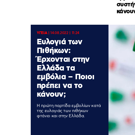
συστήν
κάνου
ΥΓΕΙΑ
|
14.08.2022 | 11:24
Ευλογιά των
Πιθήκων:
Έρχονται στην
Ελλάδα τα
εμβόλια – Ποιοι
πρέπει να το
κάνουν;
Η πρώτη παρτίδα εμβολίων κατά
της ευλογιάς των πιθήκων
φτάνει και στην Ελλάδα.