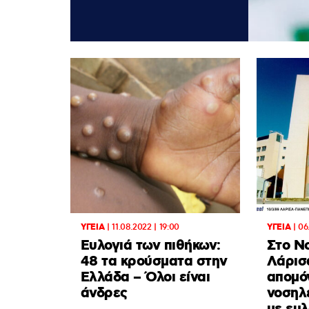
ΥΓΕΙΑ
|
11.08.2022 | 19:00
ΥΓΕΙΑ
|
06
Ευλογιά των πιθήκων:
Στο Ν
48 τα κρούσματα στην
Λάρισ
Ελλάδα – Όλοι είναι
απομό
άνδρες
νοσηλ