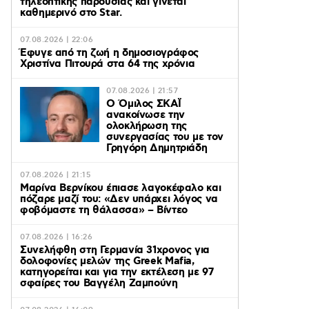
τηλεοπτικής παρουσίας και γίνεται
καθημερινό στο Star.
07.08.2026 | 22:06
Έφυγε από τη ζωή η δημοσιογράφος
Χριστίνα Πιτουρά στα 64 της χρόνια
07.08.2026 | 21:57
Ο Όμιλος ΣΚΑΪ
ανακοίνωσε την
ολοκλήρωση της
συνεργασίας του με τον
Γρηγόρη Δημητριάδη
07.08.2026 | 21:15
Μαρίνα Βερνίκου έπιασε λαγοκέφαλο και
πόζαρε μαζί του: «Δεν υπάρχει λόγος να
φοβόμαστε τη θάλασσα» – Βίντεο
07.08.2026 | 16:26
Συνελήφθη στη Γερμανία 31χρονος για
δολοφονίες μελών της Greek Mafia,
κατηγορείται και για την εκτέλεση με 97
σφαίρες του Βαγγέλη Ζαμπούνη