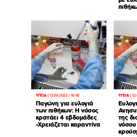
με ευλ
πιθήκ
ΥΓΕΙΑ
|
13.06.2022 | 10:45
ΥΓΕΙΑ
|
12
Παγώνη για ευλογιά
Ευλογι
των πιθήκων: Η νόσος
Ανησυ
κρατάει 4 εβδομάδες
της δ
-Χρειάζεται καραντίνα
νόσου
κρούσ