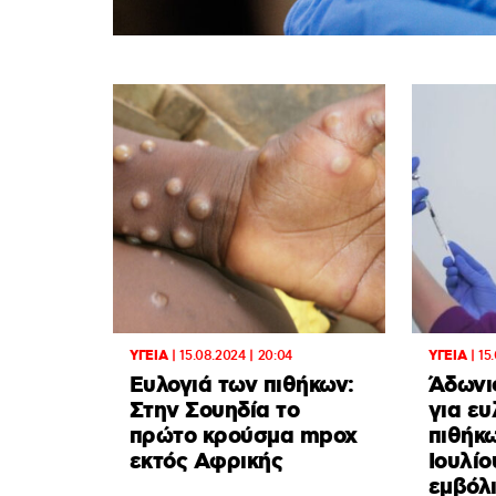
ΥΓΕΙΑ
|
15.08.2024 | 20:04
ΥΓΕΙΑ
|
15
Eυλογιά των πιθήκων:
Άδωνι
Στην Σουηδία το
για ευ
πρώτο κρούσμα mpox
πιθήκ
εκτός Αφρικής
Ιουλίο
εμβόλι