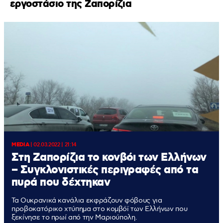
εργοστάσιο της Ζαπορίζια
MEDIA
|
02.03.2022 | 21:14
Στη Ζαπορίζια το κονβόι των Ελλήνων
– Συγκλονιστικές περιγραφές από τα
πυρά που δέχτηκαν
Τα Ουκρανικά κανάλια εκφράζουν φόβους για
προβοκατόρικο χτύπημα στο κομβόϊ των Ελλήνων που
ξεκίνησε το πρωί από την Μαριούπολη.