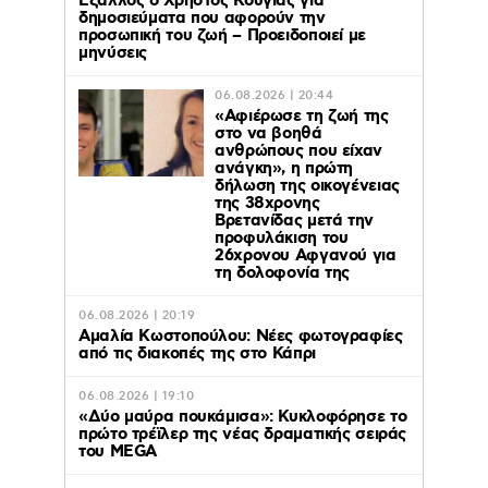
Έξαλλος ο Χρήστος Κούγιας για
δημοσιεύματα που αφορούν την
προσωπική του ζωή – Προειδοποιεί με
μηνύσεις
06.08.2026 | 20:44
«Αφιέρωσε τη ζωή της
στο να βοηθά
ανθρώπους που είχαν
ανάγκη», η πρώτη
δήλωση της οικογένειας
της 38χρονης
Βρετανίδας μετά την
προφυλάκιση του
26χρονου Αφγανού για
τη δολοφονία της
06.08.2026 | 20:19
Αμαλία Κωστοπούλου: Νέες φωτογραφίες
από τις διακοπές της στο Κάπρι
06.08.2026 | 19:10
«Δύο μαύρα πουκάμισα»: Κυκλοφόρησε το
πρώτο τρέϊλερ της νέας δραματικής σειράς
του MEGA