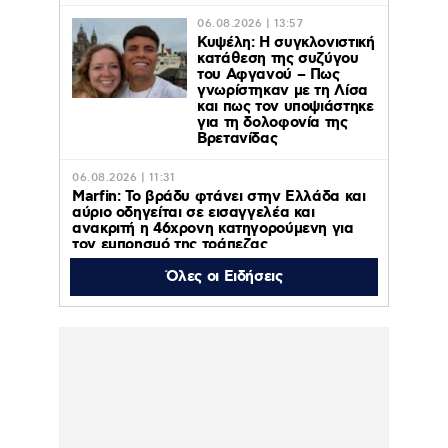
06.08.2026 | 13:57
Κυψέλη: Η συγκλονιστική
κατάθεση της συζύγου
του Αφγανού – Πως
γνωρίστηκαν με τη Λίσα
και πως τον υποψιάστηκε
για τη δολοφονία της
Βρετανίδας
06.08.2026 | 11:31
Marfin: Το βράδυ φτάνει στην Ελλάδα και
αύριο οδηγείται σε εισαγγελέα και
ανακριτή η 46χρονη κατηγορούμενη για
τον εμπρησμό της τράπεζας
Όλες οι Ειδήσεις
06.08.2026 | 11:23
Γαρυφαλλιά Καληφώνη: Διακοπές με
φίλους σε Πάρο και Κουφονήσια, χωρίς
τον Χρήστο Μάστορα – Φωτογραφίες
06.08.2026 | 10:43
ΠΑΟΚ – Άντερλεχτ : Απόψε 6 Αυγούστου
2026 στις 20:45 στο ΟΡΕΝ