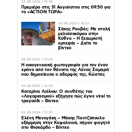
06.08.2026 | 18:38
Πρεμιέρα στις 31 Αυγούστου στις 09:50 για
το «ACTION ΤΩΡΑ»
06.08.2026 | 18:01
Σάκης Ρουβάς: Με στολή
μελισσοκόμου στην
Κύθνο – Η ξεχωριστή
εμπειρία – Δείτε το
βίντεο
06.08.2026 | 18:00
Η οικογενειακή φωτογραφία για τον έναν
χρόνο από τον θάνατο της Λένας Σαμαρά
που δημοσίευσε ο αδερφός της, Κώστας
06.08.2026 | 16:05
Κατερίνα Λιόλιου: Ο συνθέτης του
«Λογαριασμού» εξήγησε πώς έγινε viral το
τραγούδι – Βίντεο
06.08.2026 | 15:35
Ελένη Μενεγάκη – Μάκης Παντζόπουλο
εξόρμηση στην Κεφαλονιά, πήγαν φαγητό
στο Φισκάρδο – Βίντεο