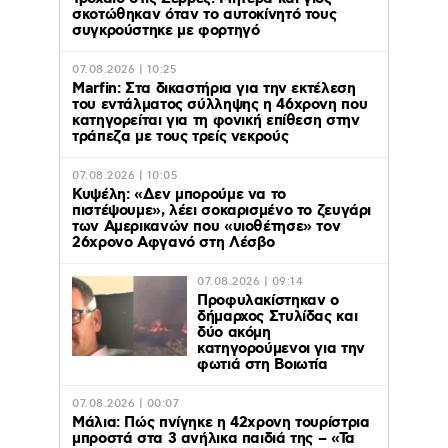
σκοτώθηκαν όταν το αυτοκίνητό τους
συγκρούστηκε με φορτηγό
07.08.2026 | 10:25
Marfin: Στα δικαστήρια για την εκτέλεση
του εντάλματος σύλληψης η 46χρονη που
κατηγορείται για τη φονική επίθεση στην
τράπεζα με τους τρείς νεκρούς
07.08.2026 | 10:05
Κυψέλη: «Δεν μπορούμε να το
πιστέψουμε», λέει σοκαρισμένο το ζευγάρι
των Αμερικανών που «υιοθέτησε» τον
26χρονο Αφγανό στη Λέσβο
07.08.2026 | 09:14
Προφυλακίστηκαν ο
δήμαρχος Στυλίδας και
δύο ακόμη
κατηγορούμενοι για την
φωτιά στη Βοιωτία
07.08.2026 | 00:07
Μάλια: Πώς πνίγηκε η 42χρονη τουρίστρια
μπροστά στα 3 ανήλικα παιδιά της – «Τα