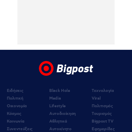
αύριο οδηγείται σε εισαγγελέα και
ανακριτή η 46χρονη κατηγορούμενη για
τον εμπρησμό της τράπεζας
06.08.2026 | 11:23
Γαρυφαλλιά Καληφώνη: Διακοπές με
φίλους σε Πάρο και Κουφονήσια, χωρίς
τον Χρήστο Μάστορα – Φωτογραφίες
Ειδήσεις
Black Hole
Τεχνολογία
Πολιτική
Media
Viral
Οικονομία
Lifestyle
Πολιτισμός
Κόσμος
Αυτοδιοίκηση
Τουρισμός
Κοινωνία
Αθλητικά
Bigpost TV
Συνεντεύξεις
Αυτοκίνητο
Εφημερίδες