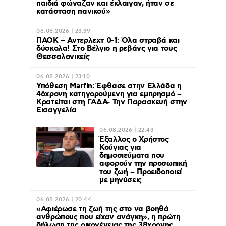
παιδιά φώναζαν και έκλαιγαν, ήταν σε
κατάσταση πανικού»
06.08.2026 | 23:39
ΠΑΟΚ – Αντερλεχτ 0-1: Όλα στραβά και
δύσκολα! Στο Βέλγιο η ρεβάνς για τους
Θεσσαλονικείς
06.08.2026 | 23:10
Υπόθεση Marfin: Έφθασε στην Ελλάδα η
46χρονη κατηγορούμενη για εμπρησμό –
Κρατείται στη ΓΑΔΑ- Την Παρασκευή στην
Εισαγγελία
06.08.2026 | 22:43
Έξαλλος ο Χρήστος
Κούγιας για
δημοσιεύματα που
αφορούν την προσωπική
του ζωή – Προειδοποιεί
με μηνύσεις
06.08.2026 | 20:44
«Αφιέρωσε τη ζωή της στο να βοηθά
ανθρώπους που είχαν ανάγκη», η πρώτη
δήλωση της οικογένειας της 38χρονης