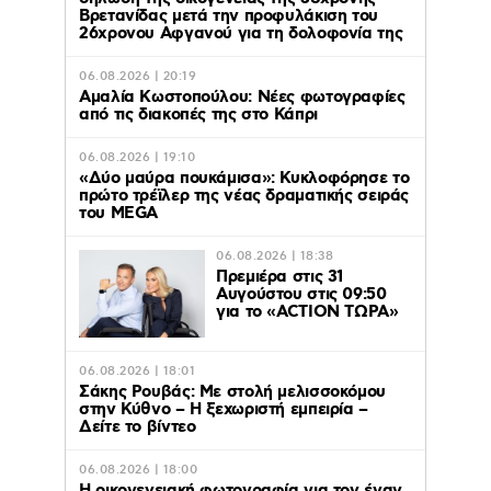
Βρετανίδας μετά την προφυλάκιση του
26χρονου Αφγανού για τη δολοφονία της
06.08.2026 | 20:19
Αμαλία Κωστοπούλου: Νέες φωτογραφίες
από τις διακοπές της στο Κάπρι
06.08.2026 | 19:10
«Δύο μαύρα πουκάμισα»: Κυκλοφόρησε το
πρώτο τρέϊλερ της νέας δραματικής σειράς
του MEGA
06.08.2026 | 18:38
Πρεμιέρα στις 31
Αυγούστου στις 09:50
για το «ACTION ΤΩΡΑ»
06.08.2026 | 18:01
Σάκης Ρουβάς: Με στολή μελισσοκόμου
στην Κύθνο – Η ξεχωριστή εμπειρία –
Δείτε το βίντεο
06.08.2026 | 18:00