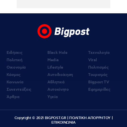
(βίντεο)
Ειδήσεις
Black Hole
Τεχνολογία
Πολιτική
Media
Viral
Οικονομία
Lifestyle
Πολιτισμός
Κόσμος
Αυτοδιοίκηση
Τουρισμός
Κοινωνία
Αθλητικά
Bigpost TV
Συνεντεύξεις
Αυτοκίνητο
Εφημερίδες
Άρθρα
Υγεία
Copyright © 2021 BIGPOST.GR |
ΠΟΛΙΤΙΚΗ ΑΠΟΡΡΗΤΟΥ
|
ΕΠΙΚΟΙΝΩΝΙΑ