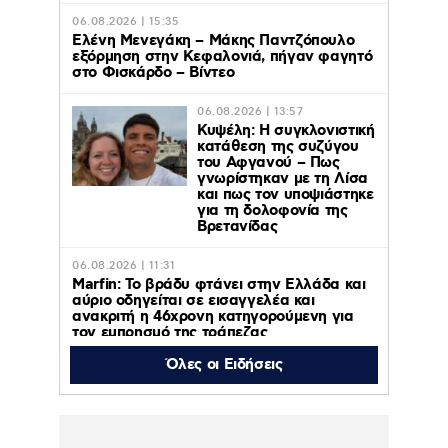
06.08.2026 | 15:35
Ελένη Μενεγάκη – Μάκης Παντζόπουλο
εξόρμηση στην Κεφαλονιά, πήγαν φαγητό
στο Φισκάρδο – Βίντεο
06.08.2026 | 13:57
Κυψέλη: Η συγκλονιστική
κατάθεση της συζύγου
του Αφγανού – Πως
γνωρίστηκαν με τη Λίσα
και πως τον υποψιάστηκε
για τη δολοφονία της
Βρετανίδας
06.08.2026 | 11:31
Marfin: Το βράδυ φτάνει στην Ελλάδα και
αύριο οδηγείται σε εισαγγελέα και
ανακριτή η 46χρονη κατηγορούμενη για
τον εμπρησμό της τράπεζας
Όλες οι Ειδήσεις
06.08.2026 | 11:23
Γαρυφαλλιά Καληφώνη: Διακοπές με
φίλους σε Πάρο και Κουφονήσια, χωρίς
τον Χρήστο Μάστορα – Φωτογραφίες