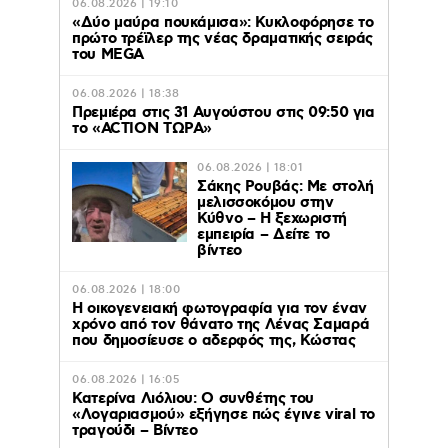
06.08.2026 | 19:10
«Δύο μαύρα πουκάμισα»: Κυκλοφόρησε το
πρώτο τρέϊλερ της νέας δραματικής σειράς
του MEGA
06.08.2026 | 18:38
Πρεμιέρα στις 31 Αυγούστου στις 09:50 για
το «ACTION ΤΩΡΑ»
06.08.2026 | 18:01
Σάκης Ρουβάς: Με στολή
μελισσοκόμου στην
Κύθνο – Η ξεχωριστή
εμπειρία – Δείτε το
βίντεο
06.08.2026 | 18:00
Η οικογενειακή φωτογραφία για τον έναν
χρόνο από τον θάνατο της Λένας Σαμαρά
που δημοσίευσε ο αδερφός της, Κώστας
06.08.2026 | 16:05
Κατερίνα Λιόλιου: Ο συνθέτης του
«Λογαριασμού» εξήγησε πώς έγινε viral το
τραγούδι – Βίντεο