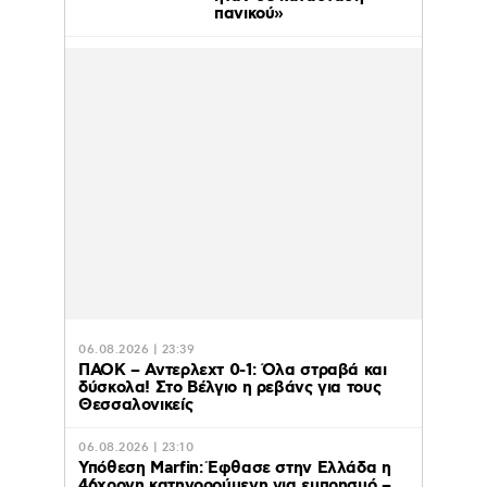
πανικού»
06.08.2026 | 23:39
ΠΑΟΚ – Αντερλεχτ 0-1: Όλα στραβά και
δύσκολα! Στο Βέλγιο η ρεβάνς για τους
Θεσσαλονικείς
06.08.2026 | 23:10
Υπόθεση Marfin: Έφθασε στην Ελλάδα η
46χρονη κατηγορούμενη για εμπρησμό –