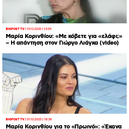
BIGPOST TV
|
10.12.2023 | 13:09
Μαρία Κορινθίου: «Με κόβετε για «ελάφι;»
– Η απάντηση στον Γιώργο Λιάγκα (video)
BIGPOST TV
|
01.10.2023 | 18:38
Μαρία Κορινθίου για το «Πρωινό»: «Έκανα