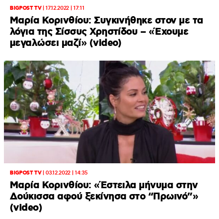
BIGPOST TV
|
17.12.2022 | 17:11
Μαρία Κορινθίου: Συγκινήθηκε στον με τα
λόγια της Σίσσυς Χρηστίδου – «Έχουμε
μεγαλώσει μαζί» (video)
BIGPOST TV
|
03.12.2022 | 14:35
Μαρία Κορινθίου: «Έστειλα μήνυμα στην
Δούκισσα αφού ξεκίνησα στο “Πρωινό”»
(video)