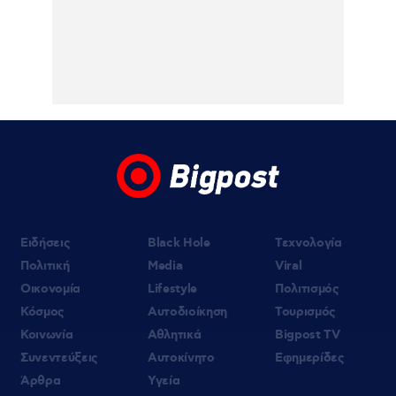
07.08.2026 | 15:23
Ιωάννα Τούνη: Η throwback φωτογραφία
από την Ίμπιζα με τον Δημήτρη
Σπυριδωνίδη
07.08.2026 | 15:18
Η Σιμώνη Χριστοδούλου ανέβασε
φωτογραφίες & βίντεο από το ταξίδι της
με τον Αντρέα Γεωργίου στην Ίμπιζα
Ειδήσεις
Black Hole
Τεχνολογία
Πολιτική
Media
Viral
Οικονομία
Lifestyle
Πολιτισμός
Κόσμος
Αυτοδιοίκηση
Τουρισμός
Κοινωνία
Αθλητικά
Bigpost TV
Συνεντεύξεις
Αυτοκίνητο
Εφημερίδες
Άρθρα
Υγεία