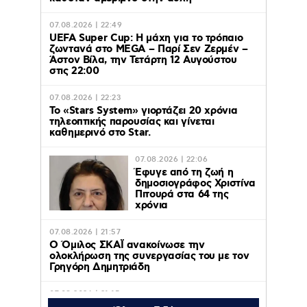
07.08.2026 | 22:49
UEFA Super Cup: Η μάχη για το τρόπαιο
ζωντανά στο MEGA – Παρί Σεν Ζερμέν –
Άστον Βίλα, την Τετάρτη 12 Αυγούστου
στις 22:00
07.08.2026 | 22:23
Το «Stars System» γιορτάζει 20 χρόνια
τηλεοπτικής παρουσίας και γίνεται
καθημερινό στο Star.
07.08.2026 | 22:06
Έφυγε από τη ζωή η
δημοσιογράφος Χριστίνα
Πιτουρά στα 64 της
χρόνια
07.08.2026 | 21:57
Ο Όμιλος ΣΚΑΪ ανακοίνωσε την
ολοκλήρωση της συνεργασίας του με τον
Γρηγόρη Δημητριάδη
07.08.2026 | 21:15