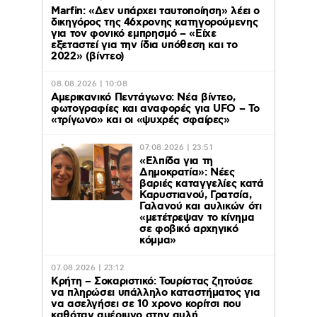
Marfin: «Δεν υπάρχει ταυτοποίηση» λέει ο
δικηγόρος της 46χρονης κατηγορούμενης
για τον φονικό εμπρησμό – «Είχε
εξεταστεί για την ίδια υπόθεση και το
2022» (βίντεο)
08.08.2026 | 10:08
Αμερικανικό Πεντάγωνο: Νέα βίντεο,
φωτογραφίες και αναφορές για UFO – Το
«τρίγωνο» και οι «ψυχρές σφαίρες»
07.08.2026 | 23:51
«Ελπίδα για τη
Δημοκρατία»: Νέες
βαριές καταγγελίες κατά
Καρυστιανού, Γρατσία,
Γαλανού και αυλικών ότι
«μετέτρεψαν το κίνημα
σε φοβικό αρχηγικό
κόμμα»
07.08.2026 | 23:12
Κρήτη – Σοκαριστικό: Τουρίστας ζητούσε
να πληρώσει υπάλληλο καταστήματος για
να ασελγήσει σε 10 χρονο κορίτσι που
καθόταν αμέριμνο στην αυλή