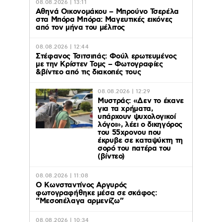
08.08.2026 | 13:11
Αθηνά Οικονομάκου – Μπρούνο Τσερέλα
στα Μπόρα Μπόρα: Mαγευτικές εικόνες
από τον μήνα του μέλιτος
08.08.2026 | 12:44
Στέφανος Τσιτσιπάς: Φούλ ερωτευμένος
με την Κρίστεν Τομς – Φωτογραφίες
&βίντεο από τις διακοπές τους
08.08.2026 | 12:29
Μυστράς: «Δεν το έκανε
για τα χρήματα,
υπάρχουν ψυχολογικοί
λόγοι», λέει ο δικηγόρος
του 55χρονου που
έκρυβε σε καταψύκτη τη
σορό του πατέρα του
(βίντεο)
08.08.2026 | 11:08
Ο Κωνσταντίνος Αργυρός
φωτογραφήθηκε μέσα σε σκάφος:
“Μεσοπέλαγα αρμενίζω”
08.08.2026 | 10:34