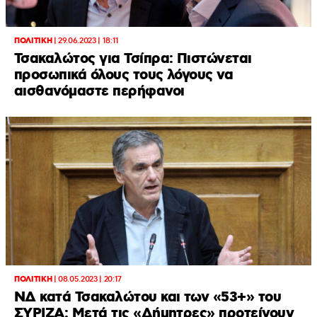
ΠΟΛΙΤΙΚΗ
|
29.06.2023 | 18:11
Τσακαλώτος για Τσίπρα: Πιστώνεται
προσωπικά όλους τους λόγους να
αισθανόμαστε περήφανοι
ΠΟΛΙΤΙΚΗ
|
08.05.2023 | 20:17
NΔ κατά Τσακαλώτου και των «53+» του
ΣΥΡΙΖΑ: Μετά τις «Δήμητρες» προτείνουν