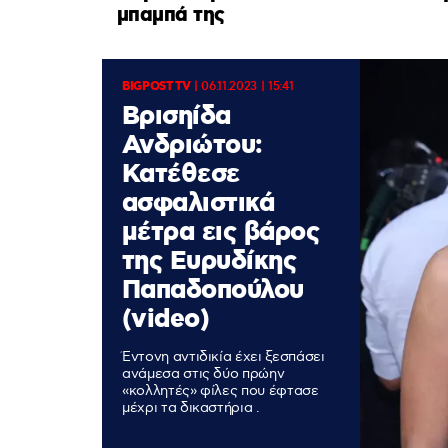
μπαμπά της
BIGPOST TV
|
06.11.2023 | 15:41
Βρισηίδα
Ανδριώτου:
Κατέθεσε
ασφαλιστικά
μέτρα εις βάρος
της Ευρυδίκης
Παπαδοπούλου
(video)
Έντονη αντιδικία έχει ξεσπάσει
ανάμεσα στις δύο πρώην
«κολλητές» φίλες που έφτασε
μέχρι τα δικαστήρια .