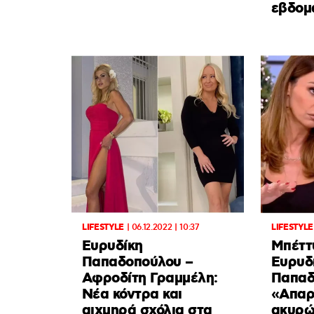
εβδομ
LIFESTYLE
|
06.12.2022 | 10:37
LIFESTYLE
Ευρυδίκη
Mπέττ
Παπαδοπούλου –
Ευρυδ
Αφροδίτη Γραμμέλη:
Παπαδ
Νέα κόντρα και
«Απαρ
αιχμηρά σχόλια στα
ακυρώ