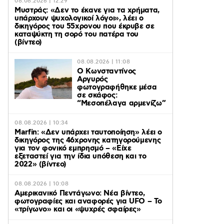
08.08.2026 | 12:29
Μυστράς: «Δεν το έκανε για τα χρήματα,
υπάρχουν ψυχολογικοί λόγοι», λέει ο
δικηγόρος του 55χρονου που έκρυβε σε
καταψύκτη τη σορό του πατέρα του
(βίντεο)
08.08.2026 | 11:08
Ο Κωνσταντίνος
Αργυρός
φωτογραφήθηκε μέσα
σε σκάφος:
“Μεσοπέλαγα αρμενίζω”
08.08.2026 | 10:34
Marfin: «Δεν υπάρχει ταυτοποίηση» λέει ο
δικηγόρος της 46χρονης κατηγορούμενης
για τον φονικό εμπρησμό – «Είχε
εξεταστεί για την ίδια υπόθεση και το
2022» (βίντεο)
08.08.2026 | 10:08
Αμερικανικό Πεντάγωνο: Νέα βίντεο,
φωτογραφίες και αναφορές για UFO – Το
«τρίγωνο» και οι «ψυχρές σφαίρες»