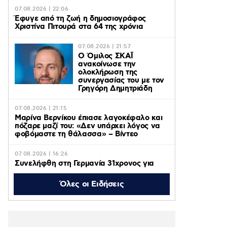
07.08.2026 | 22:06
Έφυγε από τη ζωή η δημοσιογράφος
Χριστίνα Πιτουρά στα 64 της χρόνια
07.08.2026 | 21:57
Ο Όμιλος ΣΚΑΪ
ανακοίνωσε την
ολοκλήρωση της
συνεργασίας του με τον
Γρηγόρη Δημητριάδη
07.08.2026 | 21:15
Μαρίνα Βερνίκου έπιασε λαγοκέφαλο και
πόζαρε μαζί του: «Δεν υπάρχει λόγος να
φοβόμαστε τη θάλασσα» – Βίντεο
07.08.2026 | 16:26
Συνελήφθη στη Γερμανία 31χρονος για
δολοφονίες μελών της Greek Mafia,
κατηγορείται και για την εκτέλεση με 97
Όλες οι Ειδήσεις
σφαίρες του Βαγγέλη Ζαμπούνη
07.08.2026 | 16:09
Σέρρες: Βίντεο από τη σύγκρουση του ΙΧ
με το φορτηγό – Σε σοκ ο πατέρας που