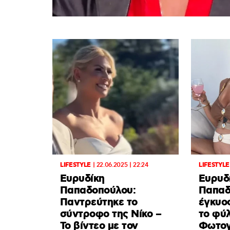
LIFESTYLE
|
22.06.2025 | 22:24
LIFESTYLE
Ευρυδίκη
Ευρυδ
Παπαδοπούλου:
Παπαδ
Παντρεύτηκε το
έγκυο
σύντροφο της Νίκο –
το φύ
Το βίντεο με τον
Φωτογ