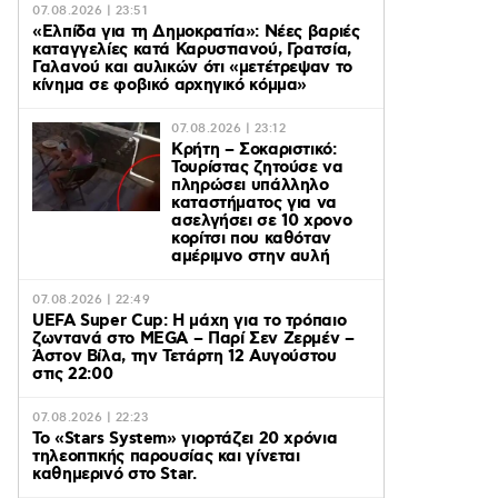
07.08.2026 | 23:51
«Ελπίδα για τη Δημοκρατία»: Νέες βαριές
καταγγελίες κατά Καρυστιανού, Γρατσία,
Γαλανού και αυλικών ότι «μετέτρεψαν το
κίνημα σε φοβικό αρχηγικό κόμμα»
07.08.2026 | 23:12
Κρήτη – Σοκαριστικό:
Τουρίστας ζητούσε να
πληρώσει υπάλληλο
καταστήματος για να
ασελγήσει σε 10 χρονο
κορίτσι που καθόταν
αμέριμνο στην αυλή
07.08.2026 | 22:49
UEFA Super Cup: Η μάχη για το τρόπαιο
ζωντανά στο MEGA – Παρί Σεν Ζερμέν –
Άστον Βίλα, την Τετάρτη 12 Αυγούστου
στις 22:00
07.08.2026 | 22:23
Το «Stars System» γιορτάζει 20 χρόνια
τηλεοπτικής παρουσίας και γίνεται
καθημερινό στο Star.