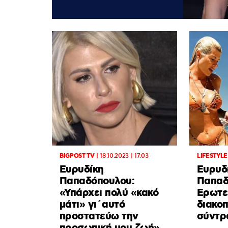
BIGPOST TV
|
18.10.2023 | 17:03
LIFESTYLE
Ευρυδίκη
Ευρυδ
Παπαδόπουλου:
Παπαδ
«Υπάρχει πολύ «κακό
Ερωτε
μάτι» γι΄αυτό
διακοπ
προστατεύω την
σύντρ