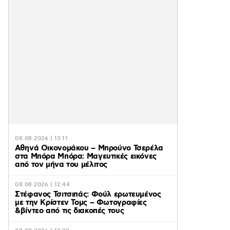
08.08.2026 | 13:11
Αθηνά Οικονομάκου – Μπρούνο Τσερέλα
στα Μπόρα Μπόρα: Mαγευτικές εικόνες
από τον μήνα του μέλιτος
08.08.2026 | 12:44
Στέφανος Τσιτσιπάς: Φούλ ερωτευμένος
με την Κρίστεν Τομς – Φωτογραφίες
&βίντεο από τις διακοπές τους