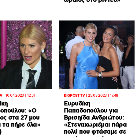
ωραίος στο βίντεο»
TV
|
10.04.2023 | 12:51
BIGPOST TV
|
25.03.2023 | 17:48
ίκη
Ευρυδίκη
οπούλου: «Ο
Παπαδοπούλου για
ος στα 27 μου
Βρισηίδα Ανδριώτου:
 τα πήρε όλα»
«Στεναχωριέμαι πάρα
)
πολύ που φτάσαμε σε