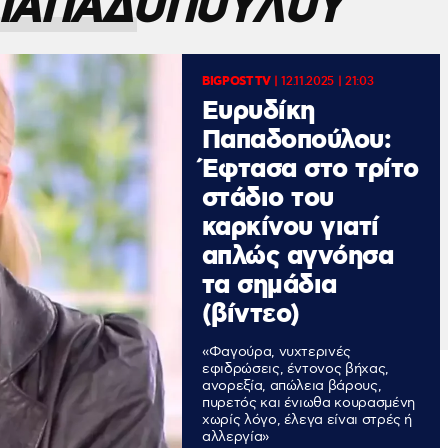
 ΠΑΠΑΔΟΠΟΥΛΟΥ
BIGPOST TV
|
12.11.2025 | 21:03
Ευρυδίκη
Παπαδοπούλου:
Έφτασα στο τρίτο
στάδιο του
καρκίνου γιατί
απλώς αγνόησα
τα σημάδια
(βίντεο)
«Φαγούρα, νυχτερινές
εφιδρώσεις, έντονος βήχας,
ανορεξία, απώλεια βάρους,
πυρετός και ένιωθα κουρασμένη
χωρίς λόγο, έλεγα είναι στρές ή
αλλεργία»