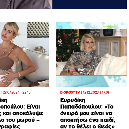
|
29.07.2024 | 22:15
BIGPOST TV
|
12.12.2023 | 17:01
ίκη
Ευρυδίκη
οπούλου: Είναι
Παπαδόπουλου: «Το
ς και αποκάλυψε
όνειρό μου είναι να
λο του μωρού –
αποκτήσω ένα παιδί,
ραφίες
αν το θέλει ο Θεός»