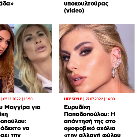
άδα»
υποκουλτούρας
(video)
|
05.12.2022 | 13:50
LIFESTYLE
|
27.07.2022 | 14:03
υ Μαγγίρα για
Ευρυδίκη
ίκη
Παπαδοπούλου: Η
οπούλου:
απάντησή της στο
άδεκτο να
ομοφοβικό σχόλιο
σει την
«την αλλαγή φύλου