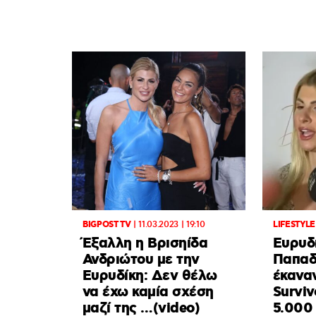
BIGPOST TV
|
11.03.2023 | 19:10
LIFESTYLE
Έξαλλη η Βρισηίδα
Ευρυδ
Ανδριώτου με την
Παπαδ
Ευρυδίκη: Δεν θέλω
έκανα
να έχω καμία σχέση
Surviv
μαζί της …(video)
5.000