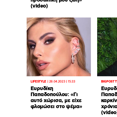
προσωπική μου ζωή»
(video)
LIFESTYLE
|
28.04.2023 | 15:33
BIGPOST 
Ευρυδίκη
Ευρυδ
Παπαδοπούλου: «Γι
Παπαδ
αυτό χώρισα, με είχε
καρκίν
φλομώσει στο ψέμα»
χρόνια
(video