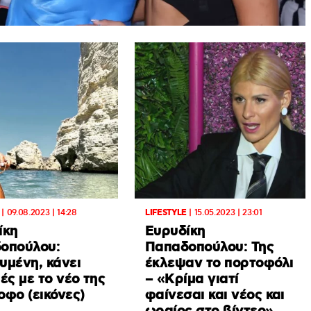
|
09.08.2023 | 14:28
LIFESTYLE
|
15.05.2023 | 23:01
ίκη
Ευρυδίκη
οπούλου:
Παπαδοπούλου: Της
υμένη, κάνει
έκλεψαν το πορτοφόλι
ές με το νέο της
– «Κρίμα γιατί
οφο (εικόνες)
φαίνεσαι και νέος και