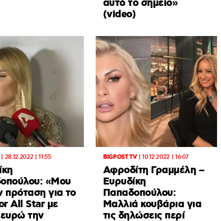
αυτό το σημείο»
(video)
|
28.12.2022 | 11:55
BIGPOST TV
|
10.12.2022 | 16:07
ίκη
Αφροδίτη Γραμμέλη –
οπούλου: «Μου
Ευρυδίκη
ν πρόταση για το
Παπαδοπούλου:
or All Star με
Μαλλιά κουβάρια για
 ευρώ την
τις δηλώσεις περί