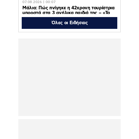
07.08.2026 | 00:07
Μάλια: Πώς πνίγηκε η 42χρονη τουρίστρια
μπροστά στα 3 ανήλικα παιδιά της – «Τα
παιδιά φώναζαν και έκλαιγαν, ήταν σε
κατάσταση πανικού»
Όλες οι Ειδήσεις
06.08.2026 | 23:39
ΠΑΟΚ – Αντερλεχτ 0-1: Όλα στραβά και
δύσκολα! Στο Βέλγιο η ρεβάνς για τους
Θεσσαλονικείς
06.08.2026 | 23:10
Υπόθεση Marfin: Έφθασε στην Ελλάδα η
46χρονη κατηγορούμενη για εμπρησμό –
Κρατείται στη ΓΑΔΑ- Την Παρασκευή στην
Εισαγγελία
06.08.2026 | 22:43
Έξαλλος ο Χρήστος
Κούγιας για
δημοσιεύματα που
αφορούν την προσωπική
του ζωή – Προειδοποιεί
με μηνύσεις
06.08.2026 | 20:44