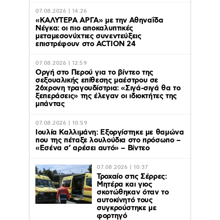
07.08.2026 | 14:26
«ΚΑΛΥΤΕΡΑ ΑΡΓΑ» με την Αθηναΐδα
Νέγκα: οι πιο αποκαλυπτικές
μεταμεσονύχτιες συνεντεύξεις
επιστρέφουν στο ACTION 24
07.08.2026 | 12:59
Οργή στο Περού για το βίντεο της
σεξουαλικής επίθεσης μαέστρου σε
26χρονη τραγουδίστρια: «Σιγά-σιγά θα το
ξεπεράσεις» της έλεγαν οι ιδιοκτήτες της
μπάντας
07.08.2026 | 10:59
Ιουλία Καλλιμάνη: Εξοργίστηκε με θαμώνα
που της πέταξε λουλούδια στο πρόσωπο –
«Εσένα σ’ αρέσει αυτό» – Βίντεο
07.08.2026 | 10:37
Τροχαίο στις Σέρρες:
Μητέρα και γιος
σκοτώθηκαν όταν το
αυτοκίνητό τους
συγκρούστηκε με
φορτηγό