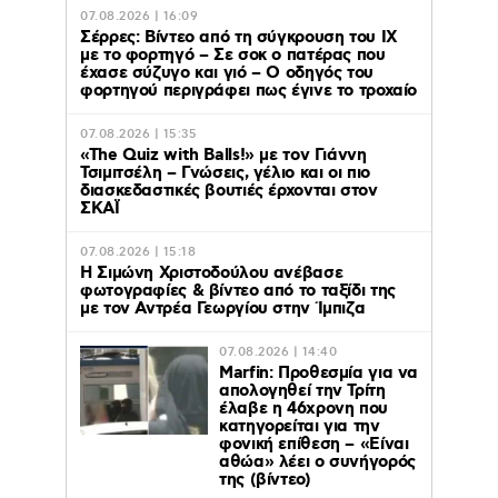
07.08.2026 | 16:09
Σέρρες: Βίντεο από τη σύγκρουση του ΙΧ
με το φορτηγό – Σε σοκ ο πατέρας που
έχασε σύζυγο και γιό – Ο οδηγός του
φορτηγού περιγράφει πως έγινε το τροχαίο
07.08.2026 | 15:35
«The Quiz with Balls!» με τον Γιάννη
Τσιμιτσέλη – Γνώσεις, γέλιο και οι πιο
διασκεδαστικές βουτιές έρχονται στον
ΣΚΑΪ
07.08.2026 | 15:18
Η Σιμώνη Χριστοδούλου ανέβασε
φωτογραφίες & βίντεο από το ταξίδι της
με τον Αντρέα Γεωργίου στην Ίμπιζα
07.08.2026 | 14:40
Marfin: Προθεσμία για να
απολογηθεί την Τρίτη
έλαβε η 46χρονη που
κατηγορείται για την
φονική επίθεση – «Είναι
αθώα» λέει ο συνήγορός
της (βίντεο)