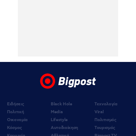
«Αφιέρωσε τη ζωή της στο να βοηθά
ανθρώπους που είχαν ανάγκη», η πρώτη
δήλωση της οικογένειας της 38χρονης
Βρετανίδας μετά την προφυλάκιση του
26χρονου Αφγανού για τη δολοφονία της
06.08.2026 | 20:19
Αμαλία Κωστοπούλου: Νέες φωτογραφίες
από τις διακοπές της στο Κάπρι
06.08.2026 | 19:10
«Δύο μαύρα πουκάμισα»: Κυκλοφόρησε το
πρώτο τρέϊλερ της νέας δραματικής σειράς
του MEGA
Ειδήσεις
Black Hole
Τεχνολογία
Πολιτική
Media
Viral
Οικονομία
Lifestyle
Πολιτισμός
Κόσμος
Αυτοδιοίκηση
Τουρισμός
Κοινωνία
Αθλητικά
Bigpost TV