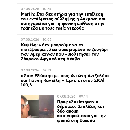
07.08.2026 | 10:25
Marfin: Στα δικαστήρια για την εκτέλεση
του εντάλματος σύλληψης η 46χρονη που
κατηγορείται για τη φονική επίθεση στην
τράπεζα με τους τρείς νεκρούς
07.08.2026 | 10:05
Κυψέλη: «Δεν μπορούμε να το
πιστέψουμε», λέει σοκαρισμένο το ζευγάρι
των Αμερικανών που «υιοθέτησε» τον
26χρονο Αφγανό στη Λέσβο
07.08.2026 | 09:21
«Στον Εξώστη» με τους Αντώνη Αντζολέτο
και Γιάννη Καντέλη – Έρχεται στον ΣΚΑΪ
100,3
07.08.2026 | 09:14
Προφυλακίστηκαν ο
δήμαρχος Στυλίδας και
δύο ακόμη
κατηγορούμενοι για την
φωτιά στη Βοιωτία