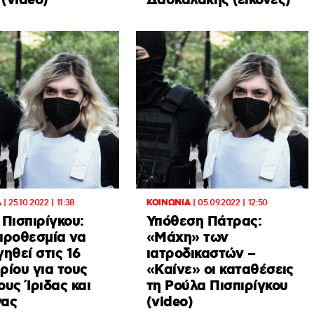
 (video)
Δασκαλάκης (εικόνες)
Α
|
25.10.2022 | 11:38
ΚΟΙΝΩΝΙΑ
|
05.09.2022 | 12:50
Πισπιρίγκου:
Υπόθεση Πάτρας:
προθεσμία να
«Μάχη» των
ηθεί στις 16
ιατροδικαστών –
ρίου για τους
«Καίνε» οι καταθέσεις
υς Ίριδας και
τη Ρούλα Πισπιρίγκου
ας
(video)