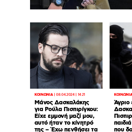
ΚΟΙΝΩΝΙΑ
|
08.04.2024 | 14:21
ΚΟΙΝΩΝΙ
Μάνος Δασκαλάκης
Άγριο 
για Ρούλα Πισπιρίγκου:
Δασκα
Είχε εμμονή μαζί μου,
Πισπιρ
αυτό ήταν το κίνητρό
παιδιά
της – Έχω πενθήσει τα
που δ