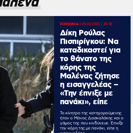
αλένα
ΚΟΙΝΩΝΙΑ
|
05.03.2025 | 20:38
Δίκη Ρούλας
Πισπιρίγκου: Να
καταδικαστεί για
το θάνατο της
κόρης της
Μαλένας ζήτησε
η εισαγγελέας –
«Την έπνιξε με
πανάκι», είπε
Το κίνητρο της κατηγορούμενης
ήταν ο Μάνος Δασκαλάκης και ο
γάμος της που κινδύνευε. Έπνιξε
την κόρη της με πανάκι, είπε η