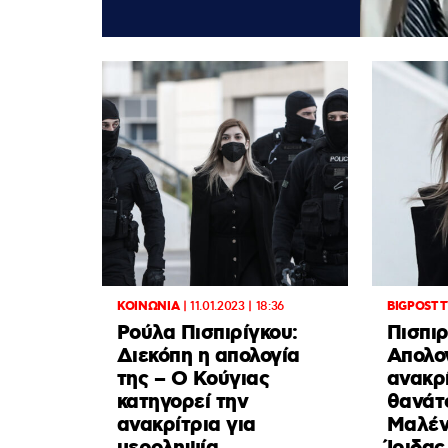
ΚΟΙΝΩΝΙΑ
|
11.01.2023 | 18:36
BIGPOST 
Ρούλα Πισπιρίγκου:
Πισπιρ
Διεκόπη η απολογία
Απολογ
της – Ο Κούγιας
ανακρί
κατηγορεί την
θανάτ
ανακρίτρια για
Μαλέν