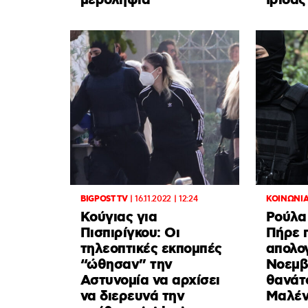
μεροληψία
Ίριδας
BIGPOST TV
|
16.11.2022 | 12:24
ΚΟΙΝΩΝΙ
Κούγιας για
Ρούλα 
Πισπιρίγκου: Οι
Πήρε 
τηλεοπτικές εκπομπές
απολογ
“ώθησαν” την
Νοεμβ
Αστυνομία να αρχίσει
θανάτο
να διερευνά την
Μαλέν