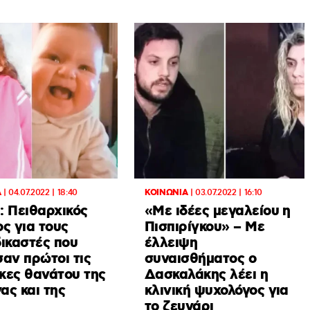
Α
|
04.07.2022 | 18:40
ΚΟΙΝΩΝΙΑ
|
03.07.2022 | 16:10
: Πειθαρχικός
«Με ιδέες μεγαλείου η
ς για τους
Πισπιρίγκου» – Με
δικαστές που
έλλειψη
αν πρώτοι τις
συναισθήματος ο
κες θανάτου της
Δασκαλάκης λέει η
ας και της
κλινική ψυχολόγος για
το ζευγάρι