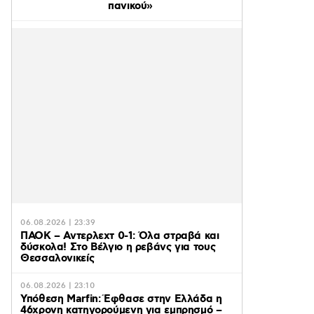
πανικού»
06.08.2026 | 23:39
ΠΑΟΚ – Αντερλεχτ 0-1: Όλα στραβά και
δύσκολα! Στο Βέλγιο η ρεβάνς για τους
Θεσσαλονικείς
06.08.2026 | 23:10
Υπόθεση Marfin: Έφθασε στην Ελλάδα η
46χρονη κατηγορούμενη για εμπρησμό –