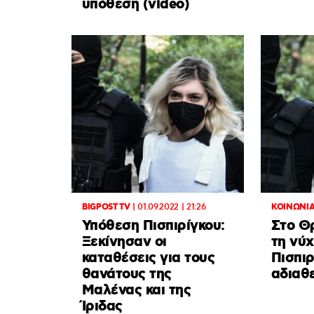
υπόθεση (video)
BIGPOST TV
|
01.09.2022 | 21:26
ΚΟΙΝΩΝΙ
Υπόθεση Πισπιρίγκου:
Στο Θ
Ξεκίνησαν οι
τη νύ
καταθέσεις για τους
Πισπι
θανάτους της
αδιαθ
Μαλένας και της
Ίριδας