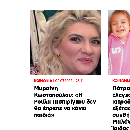
ΚΟΙΝΩΝΙΑ
|
05.07.2022 | 23:14
ΚΟΙΝΩΝΙ
Μυρσίνη
Πάτρα
Κωστοπούλου: «Η
έλεγχο
Ρούλα Πισπιρίγκου δεν
ιατρο
θα έπρεπε να κάνει
εξέτασ
παιδιά»
συνθή
Μαλέν
Ίριδας