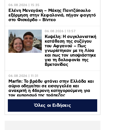
06.08.2026 | 15:35
Ελένη Μενεγάκη – Μάκης Παντζόπουλο
εξόρμηση στην Κεφαλονιά, πήγαν φαγητό
στο Φισκάρδο – Βίντεο
06.08.2026 | 13:57
Κυψέλη: Η συγκλονιστική
κατάθεση της συζύγου
του Αφγανού – Πως
γνωρίστηκαν με τη Λίσα
και πως τον υποψιάστηκε
για τη δολοφονία της
Βρετανίδας
06.08.2026 | 11:31
Marfin: Το βράδυ φτάνει στην Ελλάδα και
αύριο οδηγείται σε εισαγγελέα και
ανακριτή η 46χρονη κατηγορούμενη για
τον εμπρησμό της τράπεζας
Όλες οι Ειδήσεις
06.08.2026 | 11:23
Γαρυφαλλιά Καληφώνη: Διακοπές με
φίλους σε Πάρο και Κουφονήσια, χωρίς
τον Χρήστο Μάστορα – Φωτογραφίες