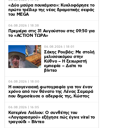
06.08.2026 | 19:10
«Δύο μαύρα πουκάμισα»: Κυκλοφόρησε το
πρώτο τρέϊλερ της νέας δραματικής σειράς
του MEGA
06.08.2026 | 18:38
Πρεμιέρα στις 31 Αυγούστου στις 09:50 για
το «ACTION ΤΩΡΑ»
06.08.2026 | 18:01
Σάκης Ρουβάς: Με στολή
μελισσοκόμου στην
Κύθνο – Η ξεχωριστή
εμπειρία – Δείτε το
βίντεο
06.08.2026 | 18:00
Η οικογενειακή φωτογραφία για τον έναν
χρόνο από τον θάνατο της Λένας Σαμαρά
που δημοσίευσε ο αδερφός της, Κώστας
06.08.2026 | 16:05
Κατερίνα Λιόλιου: Ο συνθέτης του
«Λογαριασμού» εξήγησε πώς έγινε viral το
τραγούδι – Βίντεο