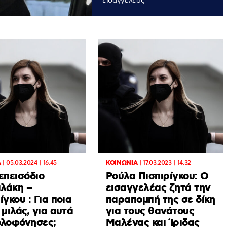
εισαγγελέας
Α
|
05.03.2024 | 16:45
ΚΟΙΝΩΝΙΑ
|
17.03.2023 | 14:32
επεισόδιο
Ρούλα Πισπιρίγκου: O
λάκη –
εισαγγελέας ζητά την
ίγκου : Για ποια
παραπομπή της σε δίκη
 μιλάς, για αυτά
για τους θανάτους
ολοφόνησες;
Μαλένας και Ίριδας